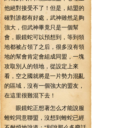
他絕對接受不了！但是，結盟的
確對誰都有好處，武神雖然足夠
強大，但武神畢竟只是一個幫
會，眼鏡蛇可以預想到，等到領
地都被占領了之后，很多沒有領
地的幫會肯定會組成同盟，一塊
攻取別人的領地，從設定上來
看，空之國就將是一片勢力混亂
的區域，沒有一個強大的盟友，
在這里很難混下去！
眼鏡蛇正想著怎么才能說服
蝰蛇同意聯盟，沒想到蝰蛇已經
不耐煩地說道：“別說那么多廢話