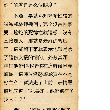
你丫的就是這么個態度？！
不過，早就熟知蝰蛇性格的
弒滅和林錚幾個，完全沒當回事
兒，蝰蛇的死德性就這樣，沒有
直接走人，那就是最好的態度
了，這能留下來就表示他還是承
了這份支援的情的。外敵當頭，
林錚他們也不準備在這時候嘲弄
蝰蛇，這時候激怒蝰蛇實在不是
好主意！弒滅走了上前，表情嚴
肅地問道：“死毒蛇，他們還有多
少人！？”
“哼——”蝰蛇不爽地冷哼了一