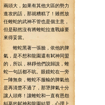
兩頭大，如果有其他大區的勢力
進攻的話，那就糟糕了！雖然放
任蝰蛇的武神不管也是個主意，
但是顯然沒有將蝰蛇拉進戰線要
來得妥當。
蝰蛇黑著一張臉，依他的脾
氣，是不想和龍園還有弒神同盟
的，所以，林錚他們說歸說，蝰
蛇一句話都不吭。眼鏡蛇在一旁
一陣無奈，蝰蛇不服輸的脾氣他
是再清楚不過了，那犟脾氣十分
讓人頭疼！讓蝰蛇和一直有恩怨
糾葛的弒神和龍園結盟，心理上