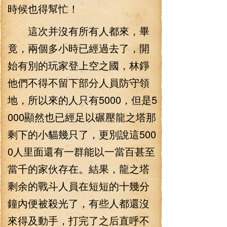
時候也得幫忙！
這次并沒有所有人都來，畢
竟，兩個多小時已經過去了，開
始有別的玩家登上空之國，林錚
他們不得不留下部分人員防守領
地，所以來的人只有5000，但是5
000顯然也已經足以碾壓龍之塔那
剩下的小貓幾只了，更別說這500
0人里面還有一群能以一當百甚至
當千的家伙存在。結果，龍之塔
剩余的戰斗人員在短短的十幾分
鐘內便被殺光了，有些人都還沒
來得及動手，打完了之后直呼不