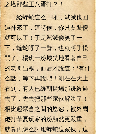
之塔那些王八蛋打？！”
給蝰蛇這么一吼，弒滅也回
過神來了，這時候，你只要裝傻
就可以了！于是弒滅傻笑了一
下，蝰蛇哼了一聲，也就將手松
開了。楊琪一臉壞笑地看著自己
的老哥出糗，而后才說道：“有什
么話，等下再說吧！剛在在天上
看到，有人已經朝廣場那邊殺過
去了，先去把那些家伙解決了！”
相比起幫會之間的恩怨，被外國
佬打華夏玩家的臉顯然更嚴重，
就算再怎么討厭蝰蛇這家伙，這