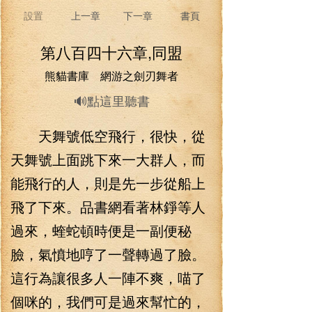
設置
上一章
下一章
書頁
第八百四十六章,同盟
熊貓書庫 網游之劍刃舞者
🔊點這里聽書
天舞號低空飛行，很快，從
天舞號上面跳下來一大群人，而
能飛行的人，則是先一步從船上
飛了下來。品書網看著林錚等人
過來，蝰蛇頓時便是一副便秘
臉，氣憤地哼了一聲轉過了臉。
這行為讓很多人一陣不爽，喵了
個咪的，我們可是過來幫忙的，