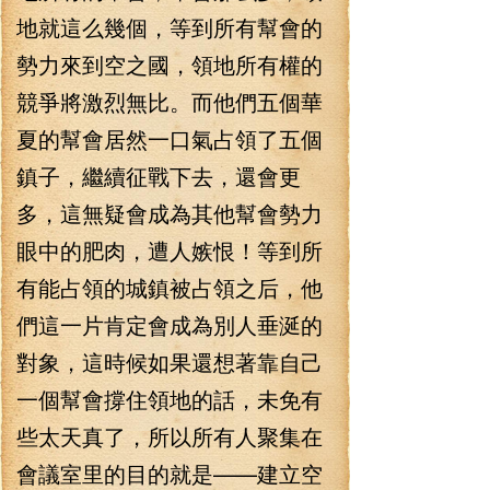
地就這么幾個，等到所有幫會的
勢力來到空之國，領地所有權的
競爭將激烈無比。而他們五個華
夏的幫會居然一口氣占領了五個
鎮子，繼續征戰下去，還會更
多，這無疑會成為其他幫會勢力
眼中的肥肉，遭人嫉恨！等到所
有能占領的城鎮被占領之后，他
們這一片肯定會成為別人垂涎的
對象，這時候如果還想著靠自己
一個幫會撐住領地的話，未免有
些太天真了，所以所有人聚集在
會議室里的目的就是——建立空