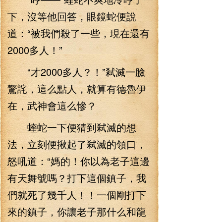
下，沒等他回答，眼鏡蛇便說
道：“被我們殺了一些，現在還有
2000多人！”
“才2000多人？！”弒滅一臉
驚詫，這么點人，就算有德魯伊
在，武神會這么慘？
蝰蛇一下便猜到弒滅的想
法，立刻便揪起了弒滅的領口，
怒吼道：“媽的！你以為老子這邊
有天舞號嗎？打下這個鎮子，我
們就死了幾千人！！一個剛打下
來的鎮子，你讓老子那什么和龍