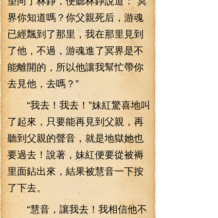
望向了林錚，便聽林錚說道：“冥
界你知道嗎？你父親死后，游魂
已經飄到了那里，我在那里見到
了他，不過，游魂進了冥界是不
能離開的，所以他讓我幫忙帶你
去見他，去嗎？”
“我去！我去！”妹紅驚喜地叫
了起來，只要能再見到父親，再
聽到父親的聲音，就是地獄她也
要過去！說著，妹紅便要從被褥
里面鉆出來，結果被慧音一下按
了下去。
“慧音，讓我去！我相信他不