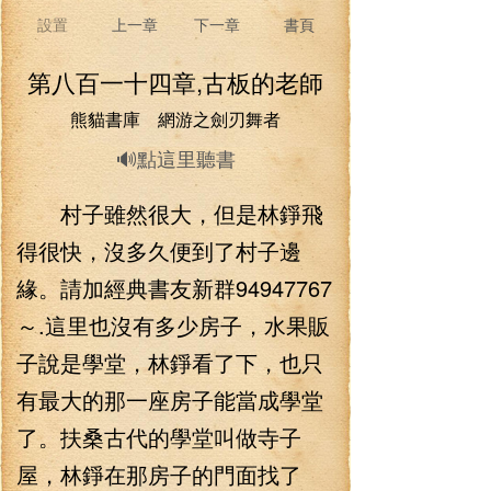
設置
上一章
下一章
書頁
第八百一十四章,古板的老師
熊貓書庫 網游之劍刃舞者
🔊點這里聽書
村子雖然很大，但是林錚飛
得很快，沒多久便到了村子邊
緣。請加經典書友新群94947767
～.這里也沒有多少房子，水果販
子說是學堂，林錚看了下，也只
有最大的那一座房子能當成學堂
了。扶桑古代的學堂叫做寺子
屋，林錚在那房子的門面找了