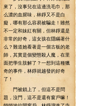
來了，沒事兒在這邊洗毛巾，那
么濃的血腥味，林錚又不是白
癡，哪有那么容易被騙走！雖然
不一定和妹紅有關，但林錚還是
非常的好奇，這女孩在隱瞞著什
么？難道她看著是一個古板的老
師，其實是個變態殺人魔，在里
面把學生肢解了？一想到這種獵
奇的事件，林錚就越發的好奇
了！
門被鎖上了，但這不是問
題，沒門，這不是還有窗戶嘛！
悄悄地拉開窗戶，林錚溜進了寺