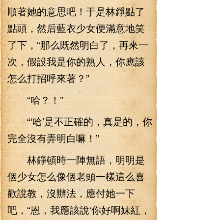
順著她的意思吧！于是林錚點了
點頭，然后藍衣少女便滿意地笑
了下，“那么既然明白了，再來一
次，假設我是你的熟人，你應該
怎么打招呼來著？”
“哈？！”
“‘哈’是不正確的，真是的，你
完全沒有弄明白嘛！”
林錚頓時一陣無語，明明是
個少女怎么像個老頭一樣這么喜
歡說教，沒辦法，應付她一下
吧，“恩，我應該說‘你好啊妹紅，