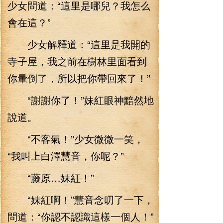
少女問道：“這里是哪兒？我怎么
會在這？”
少女解釋道：“這里是我開的
寺子屋，我之前在樹林里面看到
你暈倒了，所以把你帶回來了！”
“謝謝你了！”妹紅眼神黯然地
說道。
“不客氣！”少女微微一笑，
“我叫上白澤慧音，你呢？”
“藤原…妹紅！”
“妹紅啊！”慧音念叨了一下，
問道：“你認不認識這樣一個人！”