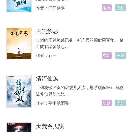
作者：
仟仟夢夢
現代
完結
百無禁忌
古老的王朝氣數已盡，卻詭異的續命兩百年。 俗
世間有諸多禁忌…
作者：
石三
玄幻
完結
清河仙族
（傳統慢節奏的家族凡人流，無系統面板） 既然
這修仙界如此兇…
作者：
夢中聽雨聲
仙俠
完結
太荒吞天訣