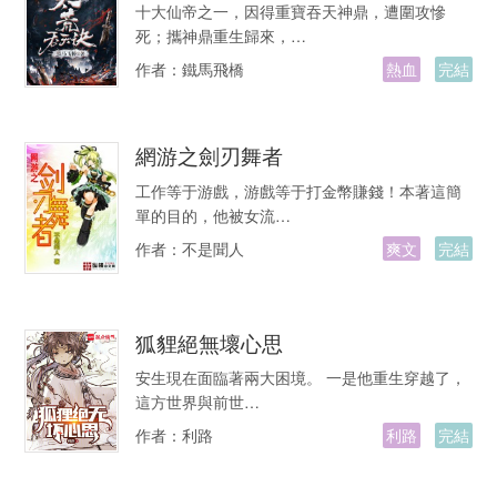
十大仙帝之一，因得重寶吞天神鼎，遭圍攻慘
死；攜神鼎重生歸來，…
作者：
鐵馬飛橋
熱血
完結
網游之劍刃舞者
工作等于游戲，游戲等于打金幣賺錢！本著這簡
單的目的，他被女流…
作者：
不是聞人
爽文
完結
狐貍絕無壞心思
安生現在面臨著兩大困境。 一是他重生穿越了，
這方世界與前世…
作者：
利路
利路
完結