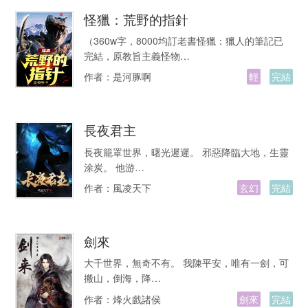
怪獵：荒野的指針
（360w字，8000均訂老書怪獵：獵人的筆記已
完結，原教旨主義怪物…
作者：
是河豚啊
輕
完結
長夜君主
長夜籠罩世界，曙光遲遲。 邪惡降臨大地，生靈
涂炭。 他游…
作者：
風凌天下
玄幻
完結
劍來
大千世界，無奇不有。 我陳平安，唯有一劍，可
搬山，倒海，降…
作者：
烽火戲諸侯
劍來
完結