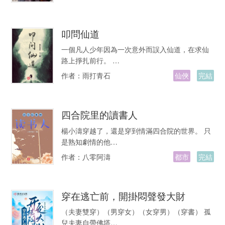
叩問仙道
一個凡人少年因為一次意外而誤入仙道，在求仙
路上掙扎前行。 …
作者：
雨打青石
仙俠
完結
四合院里的讀書人
楊小濤穿越了，還是穿到情滿四合院的世界。 只
是熟知劇情的他…
作者：
八零阿濤
都市
完結
穿在逃亡前，開掛悶聲發大財
（夫妻雙穿）（男穿女）（女穿男）（穿書） 孤
兒夫妻自帶佛塔…