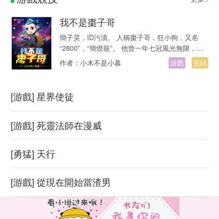
我不是棗子哥
簡子昊，ID污漬。 人稱棗子哥，狂小狗，又名
“2800”，“簡燈籠”。 他曾一年七冠風光無限，也
曾八強回家智商掉線。 他…
作者：
小木不是小暮
游戲
完結
[游戲] 星界使徒
[游戲] 死靈法師在漫威
[勇猛] 天行
[游戲] 從現在開始當渣男