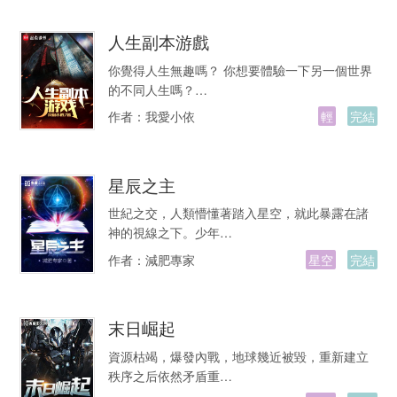
人生副本游戲
你覺得人生無趣嗎？ 你想要體驗一下另一個世界
的不同人生嗎？…
作者：
我愛小依
輕
完結
星辰之主
世紀之交，人類懵懂著踏入星空，就此暴露在諸
神的視線之下。少年…
作者：
減肥專家
星空
完結
末日崛起
資源枯竭，爆發內戰，地球幾近被毀，重新建立
秩序之后依然矛盾重…