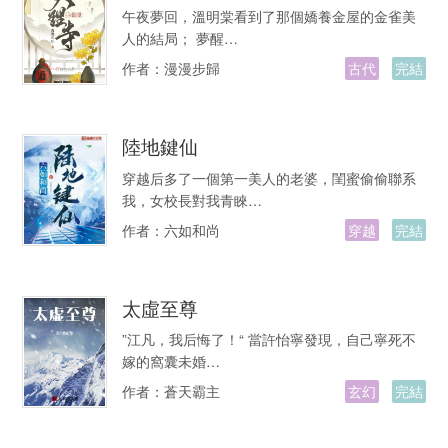
午夜夢回，溫明棠看到了那個嬌養金屋的金雀美
人的結局； 夢醒…
作者：
漫漫步歸
古代
完結
陸地鍵仙
穿越后多了一個第一美人的老婆，閨蜜偷偷聯系
我，女校長對我青睞…
作者：
六如和尚
穿越
完結
太虛至尊
”江凡，我后悔了！“ 當許怡寧發現，自己寧死不
嫁的窩囊未婚…
作者：
蒼天霸主
玄幻
完結