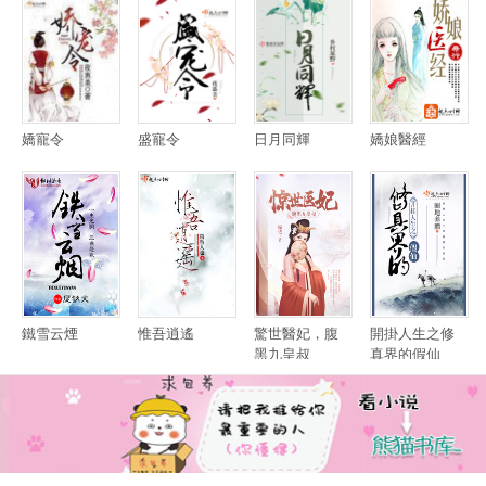
嬌寵令
盛寵令
日月同輝
嬌娘醫經
鐵雪云煙
惟吾逍遙
驚世醫妃，腹
開掛人生之修
黑九皇叔
真界的假仙