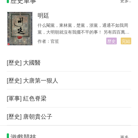
歷史軍事
更多..
明廷
什么閹黨，東林黨，楚黨，浙黨，通通不如我周
黨，大明朝就沒有我擺不平的事！ 另有四百萬完
本精品明末老書：獨斷大明。 明…
作者：
官笙
歷史
完結
[歷史] 大國醫
[歷史] 大唐第一狠人
[軍事] 紅色脊梁
[歷史] 唐朝貴公子
游戲競技
更多..