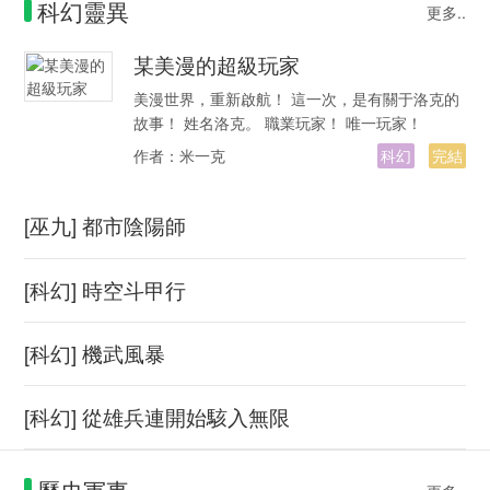
科幻靈異
更多..
某美漫的超級玩家
美漫世界，重新啟航！ 這一次，是有關于洛克的
故事！ 姓名洛克。 職業玩家！ 唯一玩家！
作者：
米一克
科幻
完結
[巫九] 都市陰陽師
[科幻] 時空斗甲行
[科幻] 機武風暴
[科幻] 從雄兵連開始駭入無限