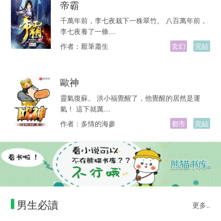
帝霸
千萬年前，李七夜栽下一株翠竹。 八百萬年前，
李七夜養了一條…
作者：
厭筆蕭生
玄幻
完結
歐神
靈氣復蘇。 洪小福覺醒了，他覺醒的居然是運
氣！ 這下就厲…
作者：
多情的海參
都市
完結
男生必讀
更多..