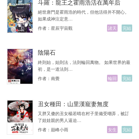
斗羅：龍王之霍雨浩活在萬年后
絕世唐門是霍雨浩的時代，但他活得并不開心。
如果成神注定意…
作者：
星辰宇宙觀
諸天
完結
陰陽石
終則始，始則法，法則輪回萬物。 如果世界的最
初，是一道法則…
作者：
南覺
輪回
完結
丑女種田：山里漢寵妻無度
又胖又傻的丑女楊若晴在村子里備受嘲弄，被訂
了娃娃親的男人逼迫…
作者：
巔峰小雨
女生
完結