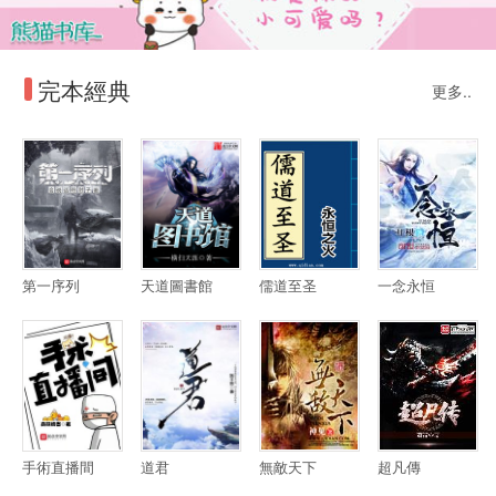
完本經典
更多..
第一序列
天道圖書館
儒道至圣
一念永恒
手術直播間
道君
無敵天下
超凡傳