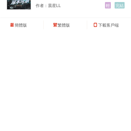
作者：
晨星LL
輕
完結
簡體版
繁體版
下載客戶端
淵天辟道
乾坤顛倒，萬法失序。 人奪天之髓，天絕人之
道。 仙道渺渺…
作者：
我是瞎混的
仙俠
完結
誰說這頂流癲！這頂流太棒了！
身在娛樂圈，如果給你一個可以放飛自我說話的
機會，你會怎么做？…
作者：
知稚
都市
完結
同時穿越：打造末日文明互助協會