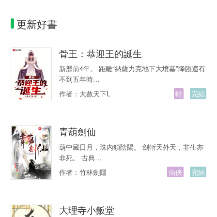
更新好書
骨王：恭迎王的誕生
新歷前4年。 距離“納薩力克地下大墳墓”降臨還有
不到五年時…
作者：
大赦天下L
輕
完結
青葫劍仙
葫中藏日月，珠內鎖陰陽。 劍斬天外天，非生亦
非死。 古典…
作者：
竹林劍隱
仙俠
完結
大理寺小飯堂