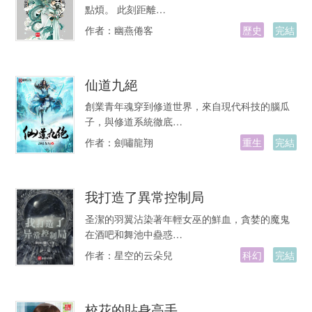
點煩。 此刻距離…
作者：
幽燕倦客
歷史
完結
仙道九絕
創業青年魂穿到修道世界，來自現代科技的腦瓜
子，與修道系統徹底…
作者：
劍嘯龍翔
重生
完結
我打造了異常控制局
圣潔的羽翼沾染著年輕女巫的鮮血，貪婪的魔鬼
在酒吧和舞池中蠱惑…
作者：
星空的云朵兒
科幻
完結
校花的貼身高手