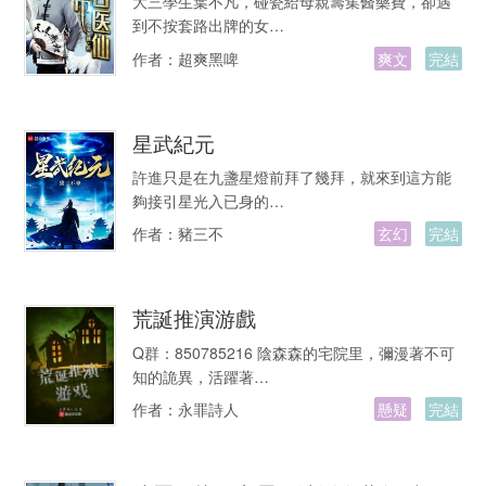
大三學生葉不凡，碰瓷給母親籌集醫藥費，卻遇
到不按套路出牌的女…
作者：
超爽黑啤
爽文
完結
星武紀元
許進只是在九盞星燈前拜了幾拜，就來到這方能
夠接引星光入已身的…
作者：
豬三不
玄幻
完結
荒誕推演游戲
Q群：850785216 陰森森的宅院里，彌漫著不可
知的詭異，活躍著…
作者：
永罪詩人
懸疑
完結