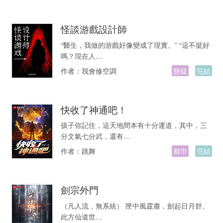
怪談游戲設計師
“醫生，我做的游戲好像變成了現實。” “這不挺好
嗎？現在人…
作者：
我會修空調
懸疑
完結
快收了神通吧！
孩子你記住，這天地間本有十分運道，其中，三
分文氣七分武，還有…
作者：
跳舞
都市
完結
劍宗外門
（凡人流，無系統） 匣中風霆肅，劍起日月舒。
此方仙道世…