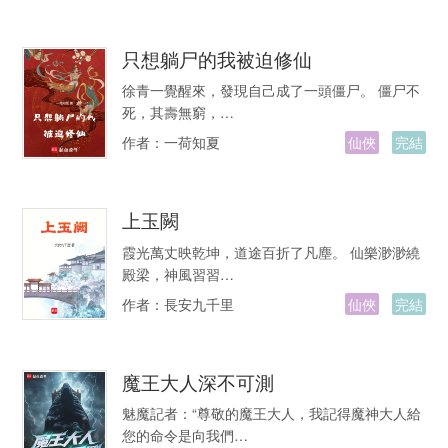
只想躺尸的我被迫修仙
徐青一覺醒來，發現自己成了一頭僵尸。 僵尸不
死，其壽無窮，…
作者：
一荷知夏
仙俠
完結
上玉闕
霞光萬丈映乾坤，道途百折了凡塵。 仙樂渺渺繞
殿梁，神風習習…
作者：
長安九千里
仙俠
完結
魔王大人深不可測
魅魔記者：“尊敬的魔王大人，我記得魔神大人給
您的命令是向我們…