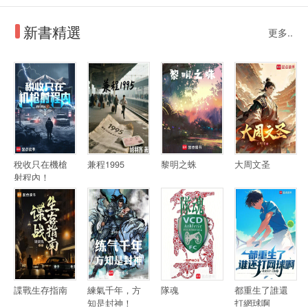
新書精選
更多..
稅收只在機槍
兼程1995
黎明之蛛
大周文圣
射程內！
諜戰生存指南
練氣千年，方
隊魂
都重生了誰還
知是封神！
打網球啊