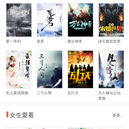
第一序列
道君
萬古神帝
諸天農貿世界
史上最強贅婿
三寸人間
五行天
凡人修仙之仙
界篇
女生愛看
更多..