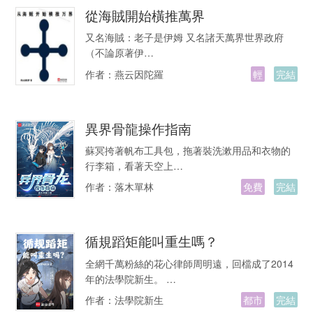
從海賊開始橫推萬界
又名海賊：老子是伊姆 又名諸天萬界世界政府
（不論原著伊…
作者：
燕云因陀羅
輕
完結
異界骨龍操作指南
蘇冥挎著帆布工具包，拖著裝洗漱用品和衣物的
行李箱，看著天空上…
作者：
落木單林
免費
完結
循規蹈矩能叫重生嗎？
全網千萬粉絲的花心律師周明遠，回檔成了2014
年的法學院新生。 …
作者：
法學院新生
都市
完結