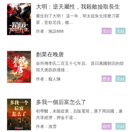
大明：逆天屬性，我殺敵撿取長生
重生到了大明！ 這一年，明太祖朱元璋磨刀霍
霍，意欲北伐，徹…
作者：
無諒888
玄幻
完結
創業在晚唐
命符傳李氏二百五十七年后。 昔日萬國朝宗的煌
煌天唐跌跌撞撞…
作者：
癡人陳
歷史
完結
多我一個后富怎么了
初學醫，未能從業，后販電視，遇下周回國，遂
共享經濟，押金不退…
作者：
漁雪
都市
完結