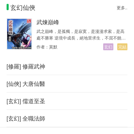
玄幻仙俠
更多..
武煉巔峰
武之巔峰，是孤獨，是寂寞，是漫漫求索，是高
處不勝寒 逆境中成長，絕地里求生，不屈不饒，
才能堪破武之極道。 凌霄閣試煉…
作者：
莫默
玄幻
完結
[修羅] 修羅武神
[仙俠] 大唐仙醫
[玄幻] 儒道至圣
[玄幻] 全職法師