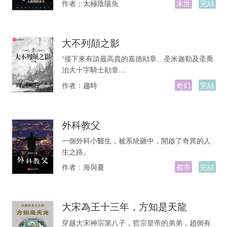
作者：
太極陰陽魚
末世
完結
大不列顛之影
“接下來有請最高貴的嘉德勛章、圣米迦勒及圣喬
治大十字騎士勛章…
作者：
趨時
奇幻
完結
外科教父
一個外科小醫生，被系統砸中，開啟了奇異的人
生之路。
作者：
海與夏
都市
完結
大宋為王十三年，方知是天龍
穿越大宋神宗第八子，哲宗皇帝的弟弟，趙倜有