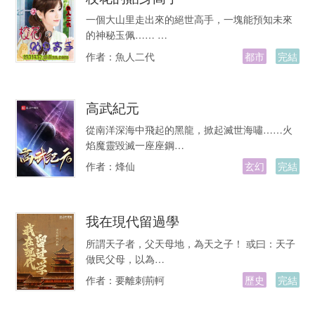
一個大山里走出來的絕世高手，一塊能預知未來
的神秘玉佩…… …
作者：
魚人二代
都市
完結
高武紀元
從南洋深海中飛起的黑龍，掀起滅世海嘯……火
焰魔靈毀滅一座座鋼…
作者：
烽仙
玄幻
完結
我在現代留過學
所謂天子者，父天母地，為天之子！ 或曰：天子
做民父母，以為…
作者：
要離刺荊軻
歷史
完結