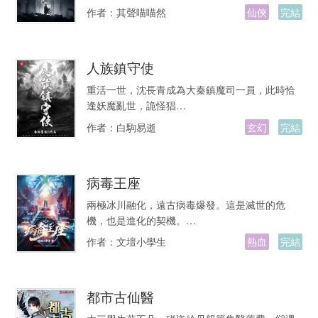
作者：
其聲喵喵然
仙俠
完結
人族鎮守使
重活一世，沈長青成為大秦鎮魔司一員，此時恰
逢妖魔亂世，詭怪猖…
作者：
白駒易逝
玄幻
完結
病毒王座
兩極冰川融化，遠古病毒爆發。這是滅世的危
機，也是進化的契機。…
作者：
文壇小學生
熱血
完結
都市古仙醫