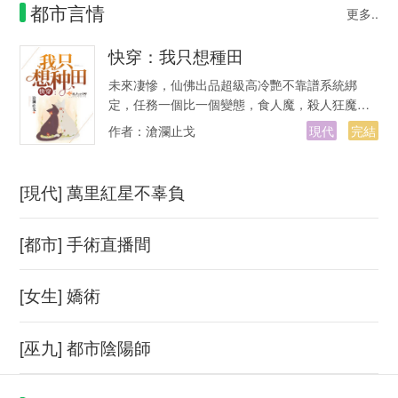
都市言情
更多..
快穿：我只想種田
未來凄慘，仙佛出品超級高冷艷不靠譜系統綁
定，任務一個比一個變態，食人魔，殺人狂魔，
割臉狂人，豪門詭計、盜墓冒險、末世危機…
作者：
滄瀾止戈
現代
完結
[現代] 萬里紅星不辜負
[都市] 手術直播間
[女生] 嬌術
[巫九] 都市陰陽師