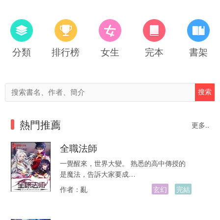
分類
排行榜
女生
完本
書架
熱門推薦
更多..
全職法師
一覺醒來，世界大變。 熟悉的高中傳授的
是魔法，告訴大家要成…
作者：
亂
玄幻
完結