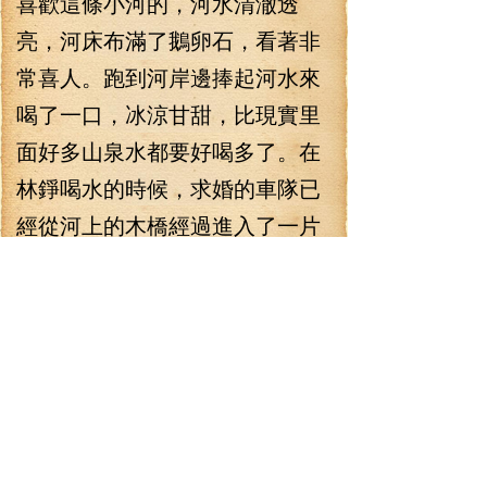
喜歡這條小河的，河水清澈透
亮，河床布滿了鵝卵石，看著非
常喜人。跑到河岸邊捧起河水來
喝了一口，冰涼甘甜，比現實里
面好多山泉水都要好喝多了。在
林錚喝水的時候，求婚的車隊已
經從河上的木橋經過進入了一片
茂密的竹林。這竹林的竹子簡直
喪心病狂，比他喵的千年古木還
要高，有些竹子還有兩人合抱那
么粗，這么喪病的竹子，林錚覺
得從里面劈出來一兩個小女孩也
不是不可能，沒準這些竹子里面
還有更多輝夜姬！