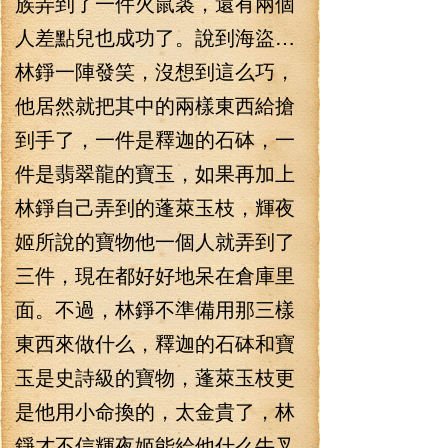
族弄到了一件火鼠裘，還有兩個
人差點兒也成功了。說到海盜…
林錚一陣發笑，沒想到這么巧，
他居然就把其中的兩樣東西給搶
到手了，一件是釋迦的石砵，一
件是翡翠龍的寶玉，如果再加上
林錚自己弄到的蓬萊玉枝，輝夜
姬所說的寶物他一個人就弄到了
三件，現在都好好地呆在倉庫里
面。不過，林錚不準備用那三樣
東西來做什么，釋迦的石砵和寶
玉是史詩級的寶物，蓬萊玉枝更
是他用小命換的，太金貴了，林
錚才不信輝夜姬能給他什么牛叉