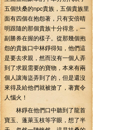
五個扶桑的npc貴族，五個貴族里
面有四個在抱怨著，只有安倍晴
明跟隨的那個貴族十分得意，一
副勝券在握的樣子。從那幾個抱
怨的貴族口中林錚得知，他們這
是要去求親，然而沒有一個人弄
到了求親需要的寶物，本來有兩
個人讓海盜弄到了的，但是還沒
來得及給他們就被搶了，著實令
人惱火！
林錚在他們口中聽到了龍首
寶玉、蓬萊玉枝等字眼，想了半
天，忽然一陣恍然，這是扶桑的