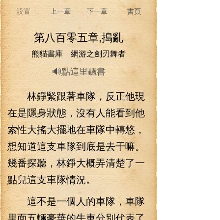
設置
上一章
下一章
書頁
第八百零五章,搗亂
熊貓書庫 網游之劍刃舞者
🔊點這里聽書
林錚緊跟著車隊，反正他現
在是隱身狀態，沒有人能看到他
索性大搖大擺地在車隊中轉悠，
想知道這支車隊到底是去干嘛。
幾番探聽，林錚大概弄清楚了一
點兒這支車隊情況。
這不是一個人的車隊，車隊
里面五輛豪華的牛車分別代表了