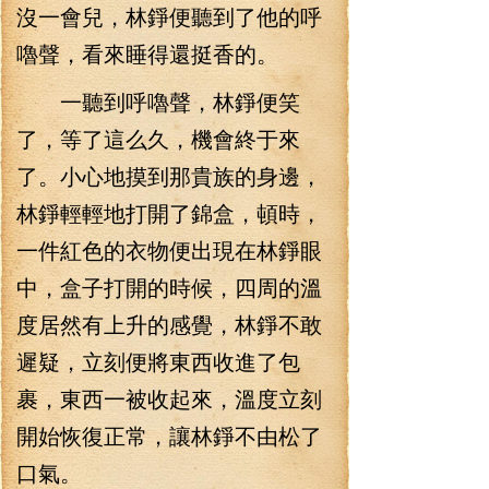
沒一會兒，林錚便聽到了他的呼
嚕聲，看來睡得還挺香的。
一聽到呼嚕聲，林錚便笑
了，等了這么久，機會終于來
了。小心地摸到那貴族的身邊，
林錚輕輕地打開了錦盒，頓時，
一件紅色的衣物便出現在林錚眼
中，盒子打開的時候，四周的溫
度居然有上升的感覺，林錚不敢
遲疑，立刻便將東西收進了包
裹，東西一被收起來，溫度立刻
開始恢復正常，讓林錚不由松了
口氣。