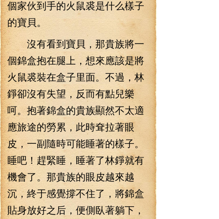
個家伙到手的火鼠裘是什么樣子
的寶貝。
沒有看到寶貝，那貴族將一
個錦盒抱在腿上，想來應該是將
火鼠裘裝在盒子里面。不過，林
錚卻沒有失望，反而有點兒樂
呵。抱著錦盒的貴族顯然不太適
應旅途的勞累，此時耷拉著眼
皮，一副隨時可能睡著的樣子。
睡吧！趕緊睡，睡著了林錚就有
機會了。那貴族的眼皮越來越
沉，終于感覺撐不住了，將錦盒
貼身放好之后，便側臥著躺下，