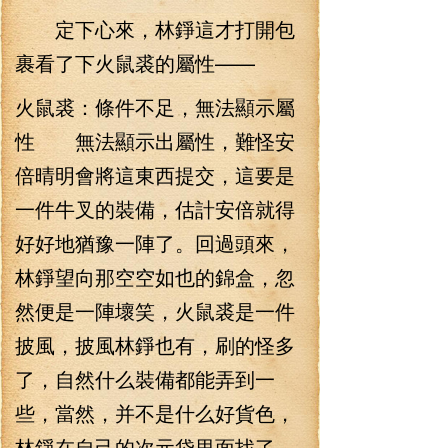
定下心來，林錚這才打開包
裹看了下火鼠裘的屬性——
火鼠裘：條件不足，無法顯示屬
性 無法顯示出屬性，難怪安
倍晴明會將這東西提交，這要是
一件牛叉的裝備，估計安倍就得
好好地猶豫一陣了。回過頭來，
林錚望向那空空如也的錦盒，忽
然便是一陣壞笑，火鼠裘是一件
披風，披風林錚也有，刷的怪多
了，自然什么裝備都能弄到一
些，當然，并不是什么好貨色，
林錚在自己的次元袋里面找了