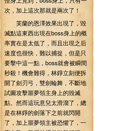
怪身上見到，boss身上，只有一
次，加上這次那就是兩次了！
芙蘭的恩澤效果出現了，毀
滅點這東西出現在boss身上的概
率實在是太低了，而且出現之后
速度也很快，難以捕捉，但是只
要擊中這一點，boss就會被瞬間
秒殺！機會難得，林錚立刻便拆
開了劍刃弓，雙劍輪舞，不斷地
試圖攻擊噩夢領主身上的毀滅
點。然而這玩意兒太滑溜了，總
是在林錚的劍落下之前就閃開
了，加上噩夢領主被恐懼了，一