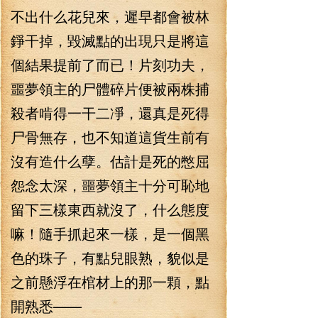
不出什么花兒來，遲早都會被林
錚干掉，毀滅點的出現只是將這
個結果提前了而已！片刻功夫，
噩夢領主的尸體碎片便被兩株捕
殺者啃得一干二凈，還真是死得
尸骨無存，也不知道這貨生前有
沒有造什么孽。估計是死的憋屈
怨念太深，噩夢領主十分可恥地
留下三樣東西就沒了，什么態度
嘛！隨手抓起來一樣，是一個黑
色的珠子，有點兒眼熟，貌似是
之前懸浮在棺材上的那一顆，點
開熟悉——