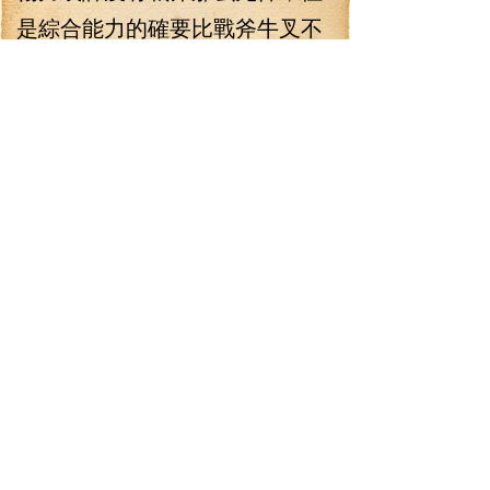
是綜合能力的確要比戰斧牛叉不
少，別的不說，一個恐懼波紋就
能把拿著戰斧的家伙虐殺個好幾
遍，這天神器和天神器的差距還
是挺大的。最后再看下手里的寶
石——
噩夢精魄：噩夢領主的靈魂凝結
而成的寶石，只可用于‘無盡的噩
夢’鑲嵌，鑲嵌后能大幅提升‘無盡
的噩夢’的屬性，稀有等級，史
詩 還是顆專屬的寶石，史詩
級的，貌似很牛叉，可惜這玩意
兒還得打孔才能鑲嵌，能給160級