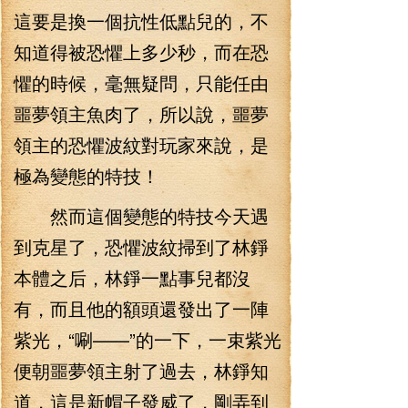
這要是換一個抗性低點兒的，不
知道得被恐懼上多少秒，而在恐
懼的時候，毫無疑問，只能任由
噩夢領主魚肉了，所以說，噩夢
領主的恐懼波紋對玩家來說，是
極為變態的特技！
然而這個變態的特技今天遇
到克星了，恐懼波紋掃到了林錚
本體之后，林錚一點事兒都沒
有，而且他的額頭還發出了一陣
紫光，“唰——”的一下，一束紫光
便朝噩夢領主射了過去，林錚知
道，這是新帽子發威了，剛弄到