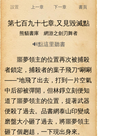
設置
上一章
下一章
書頁
第七百九十七章,又見毀滅點
熊貓書庫 網游之劍刃舞者
🔊點這里聽書
噩夢領主的位置再次被捕殺
者鎖定，捕殺者的葉子飛刀“唰唰
——”地飛了出去，打到一片空氣
中后卻被彈開，但林錚立刻便知
道了噩夢領主的位置，提著武器
便殺了過去。品書網泰山印變成
磨盤大小砸了過去，將噩夢領主
砸了個趔趄，一下現出身來。