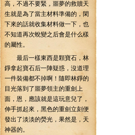
高，不過不要緊，噩夢的救贖天
生就是為了當主材料準備的，閑
下來的話就收集材料做一下，也
不知道再次蛻變之后會是什么樣
的屬性。
最后一樣東西是顆寶石，林
錚拿起寶石后一陣疑惑，沒道理
一件裝備都不掉啊！隨即林錚的
目光落到了噩夢領主的重劍上
面，恩，應該就是這玩意兒了，
伸手抓起來，黑色的重劍立刻便
發出了淡淡的熒光，果然是，天
神器的。