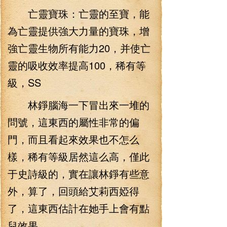
亡靈寶珠：亡靈的至寶，能
為亡靈提供強大力量的寶珠，增
強亡靈生物所有能力20，并使亡
靈的吸收效率提高100，稀有等
級，SS
林錚腦海一下冒出來一堆的
問號，這東西的屬性非常的偏
門，而且看起來效果也不怎么
樣，稀有等級居然這么高，僅此
于史詩級的，實在讓林錚有些意
外，算了，回頭給艾莉西婭得
了，這東西估計在她手上會有點
兒效果。