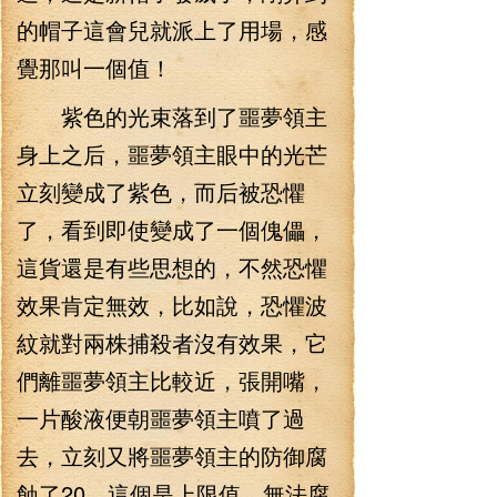
的帽子這會兒就派上了用場，感
覺那叫一個值！
紫色的光束落到了噩夢領主
身上之后，噩夢領主眼中的光芒
立刻變成了紫色，而后被恐懼
了，看到即使變成了一個傀儡，
這貨還是有些思想的，不然恐懼
效果肯定無效，比如說，恐懼波
紋就對兩株捕殺者沒有效果，它
們離噩夢領主比較近，張開嘴，
一片酸液便朝噩夢領主噴了過
去，立刻又將噩夢領主的防御腐
蝕了20，這個是上限值，無法腐