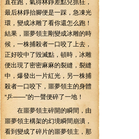
直在跑，氣得林錚差點兒抓狂，
最后林錚抬腳便是一踩，急凍光
環，變成冰雕了看你還怎么跑！
結果，噩夢領主剛變成冰雕的時
候，一株捕殺者一口咬了上去，
正好咬中了毀滅點，頓時，冰雕
便出現了密密麻麻的裂縫，裂縫
中，爆發出一片紅光，另一株捕
殺者一口咬下，噩夢領主的身體
“乒——”的一聲便碎了一地！
在噩夢領主碎開的瞬間，由
噩夢領主構架的幻境瞬間崩潰，
看到變成了碎片的噩夢領主，那