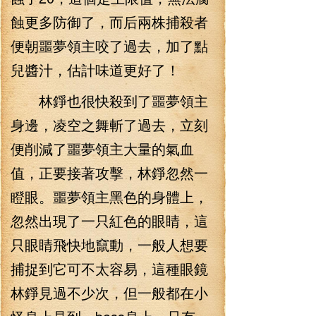
蝕更多防御了，而后兩株捕殺者
便朝噩夢領主咬了過去，加了點
兒醬汁，估計味道更好了！
林錚也很快殺到了噩夢領主
身邊，凌空之舞斬了過去，立刻
便削減了噩夢領主大量的氣血
值，正要接著攻擊，林錚忽然一
瞪眼。噩夢領主黑色的身體上，
忽然出現了一只紅色的眼睛，這
只眼睛飛快地竄動，一般人想要
捕捉到它可不太容易，這種眼鏡
林錚見過不少次，但一般都在小