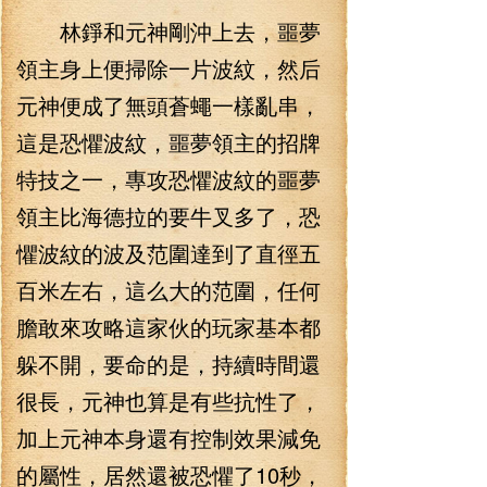
林錚和元神剛沖上去，噩夢
領主身上便掃除一片波紋，然后
元神便成了無頭蒼蠅一樣亂串，
這是恐懼波紋，噩夢領主的招牌
特技之一，專攻恐懼波紋的噩夢
領主比海德拉的要牛叉多了，恐
懼波紋的波及范圍達到了直徑五
百米左右，這么大的范圍，任何
膽敢來攻略這家伙的玩家基本都
躲不開，要命的是，持續時間還
很長，元神也算是有些抗性了，
加上元神本身還有控制效果減免
的屬性，居然還被恐懼了10秒，