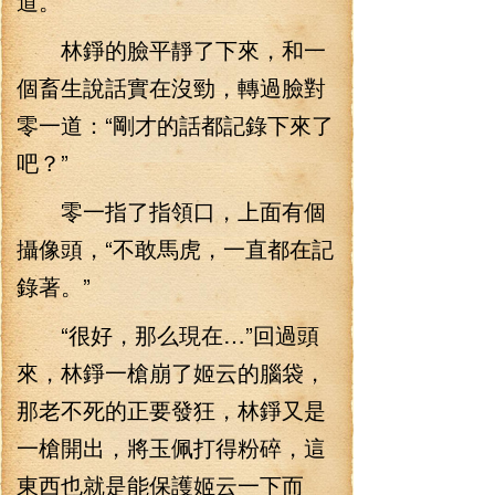
道。
林錚的臉平靜了下來，和一
個畜生說話實在沒勁，轉過臉對
零一道：“剛才的話都記錄下來了
吧？”
零一指了指領口，上面有個
攝像頭，“不敢馬虎，一直都在記
錄著。”
“很好，那么現在…”回過頭
來，林錚一槍崩了姬云的腦袋，
那老不死的正要發狂，林錚又是
一槍開出，將玉佩打得粉碎，這
東西也就是能保護姬云一下而