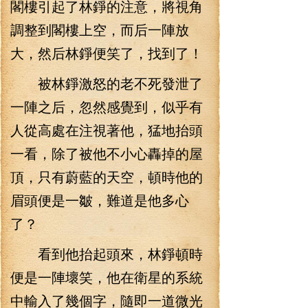
閣樓引起了林錚的注意，將視角
調整到閣樓上空，而后一陣放
大，然后林錚便笑了，找到了！
被林錚激怒的老不死發泄了
一陣之后，忽然感覺到，似乎有
人從高處在注視著他，猛地抬頭
一看，除了被他不小心轟掉的屋
頂，只有蔚藍的天空，頓時他的
眉頭便是一皺，難道是他多心
了？
看到他抬起頭來，林錚頓時
便是一陣壞笑，他在衛星的系統
中輸入了幾個字，隨即一道微光