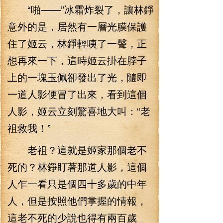
“啪——”冰霜炸裂了，讓林錚
意外的是，居然有一層光膜保護
住了姬云，林錚輕咦了一聲，正
想再來一下，這時姬云掛在脖子
上的一塊玉佩卻發出了光，隨即
一道人影便冒了出來，看到這個
人影，姬云立刻驚喜地大叫：“老
祖救我！”
老祖？這就是姬家那個老不
死的？林錚盯著那道人影，這個
人乍一看只是個四十多歲的中年
人，但是按照他們掌握的情報，
這老不死的少說也得有兩百歲