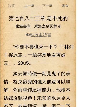
設置
上一章
下一章
書頁
第七百八十三章,老不死的
熊貓書庫 網游之劍刃舞者
🔊點這里聽書
“你要不要也來一下？！”林錚
手握冰霜，一臉笑意地看著姬
云。。23uS。
姬云頓時便一副見鬼了的表
情，格尼薇兒的強大他還可以理
解，然而林錚這種能力，他根本
聽都沒聽說過！未知的永遠令人
不安，被林錚這一嚇，姬云一下