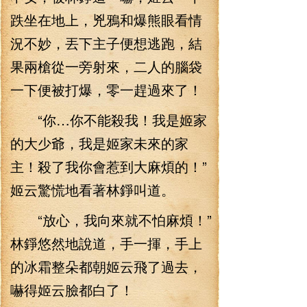
跌坐在地上，兇鴉和爆熊眼看情
況不妙，丟下主子便想逃跑，結
果兩槍從一旁射來，二人的腦袋
一下便被打爆，零一趕過來了！
“你…你不能殺我！我是姬家
的大少爺，我是姬家未來的家
主！殺了我你會惹到大麻煩的！”
姬云驚慌地看著林錚叫道。
“放心，我向來就不怕麻煩！”
林錚悠然地說道，手一揮，手上
的冰霜整朵都朝姬云飛了過去，
嚇得姬云臉都白了！