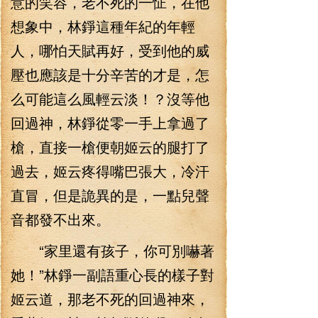
意的笑容，老不死的一怔，在他
想象中，林錚這種年紀的年輕
人，哪怕天賦再好，受到他的威
壓也應該是十分辛苦的才是，怎
么可能這么風輕云淡！？沒等他
回過神，林錚從零一手上拿過了
槍，直接一槍便朝姬云的腿打了
過去，姬云疼得嘴巴張大，冷汗
直冒，但是詭異的是，一點兒聲
音都發不出來。
“家里還有孩子，你可別嚇著
她！”林錚一副語重心長的樣子對
姬云道，那老不死的回過神來，