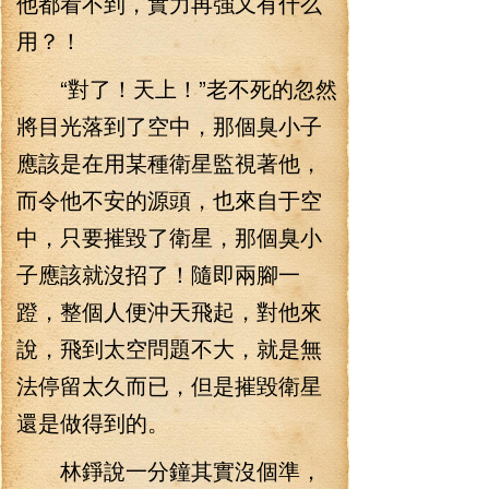
他都看不到，實力再強又有什么
用？！
“對了！天上！”老不死的忽然
將目光落到了空中，那個臭小子
應該是在用某種衛星監視著他，
而令他不安的源頭，也來自于空
中，只要摧毀了衛星，那個臭小
子應該就沒招了！隨即兩腳一
蹬，整個人便沖天飛起，對他來
說，飛到太空問題不大，就是無
法停留太久而已，但是摧毀衛星
還是做得到的。
林錚說一分鐘其實沒個準，