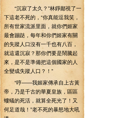
“沉寂了太久？”林錚鄙視了一
下這老不死的，“你真能逗我笑，
所有世家流派里面，就你們姬家
最會蹦跶，每年和你們姬家有關
的失蹤人口沒有一千也有八百，
就這還沉寂？那你們要是鬧騰起
來，是不是準備把這個國家的人
全變成失蹤人口？！”
“哼——我姬家傳承自上古黃
帝，乃是千古的華夏皇族，區區
螻蟻的死活，就算全死光了！又
何足道哉！”老不死的暴怒地大吼