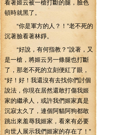
看著姬云被一槍打斷的腿，臉色
頓時就黑了。
“你是軍方的人？！”老不死的
沉著臉看著林錚。
“好說，有何指教？”說著，又
是一槍，將姬云另一條腿也打斷
了，那老不死的立刻便紅了眼，
“好！好！我還沒有去找你們討個
說法，你現在居然還敢打傷我姬
家的繼承人，或許我們姬家真是
沉寂太久了，連個阿貓阿狗都敢
跳出來羞辱我姬家，看來有必要
向世人展示我們姬家的存在了！”