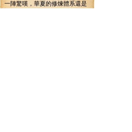
一陣驚嘆，華夏的修煉體系還是
挺厲害的，這老不死的要不是心
性惡劣，那就是一個國寶級的人
物，可惜他越強，危害就越大，
必須立刻格殺！
一束白光從太空落下，猛然
朝老不死的轟了過去，老不死咆
哮著舉起了一塊八卦形的玉石，
頓時一個護身的光膜便出現在他
四周，居然擋住了光子炮的轟
擊。林錚一陣驚詫，那就是傳說
中的法器？這防御能力可真是強
悍，看來有時間得研究一下，給