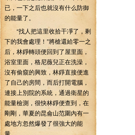
已，一下之后也就沒有什么防御
的能量了。
“找人把這里收拾干凈了，剩
下的我會處理！”將槍還給零一之
后，林錚轉頭便回到了屋里面，
浴室里面，格尼薇兒正在洗澡，
沒有偷窺的興致，林錚直接便進
了自己的房間，而后打開電腦，
連接上別院的系統，通過衛星的
能量檢測，很快林錚便查到，在
剛剛，華夏的昆侖山范圍內有一
處地方忽然爆發了很強大的能
量。