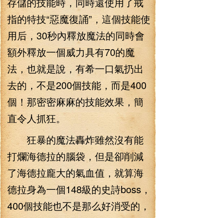
存儲的技能時，同時還使用了戒
指的特技“惡魔復誦”，這個技能使
用后，30秒內釋放魔法的同時會
額外釋放一個威力具有70的魔
法，也就是說，有希一口氣扔出
去的，不是200個技能，而是400
個！那密密麻麻的技能效果，簡
直令人抓狂。
狂暴的魔法轟炸雖然沒有能
打爛海德拉的腦袋，但是卻削減
了海德拉龐大的氣血值，就算海
德拉身為一個148級的史詩boss，
400個技能也不是那么好消受的，