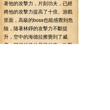
著他的攻擊力，片刻功夫，已經
將他的攻擊力提高了十倍。游戲
里面，高級的boss也能感覺到危
險，隨著林錚的攻擊力不斷提
升，空中的海德拉擦覺到了威
脅，變得越發的暴躁起來，攻擊
變得十分狂暴，讓戰斗的眾人壓
力大增，當第九個蛇頭被魔神的
拳頭砸飛的時候，它終于發現了
那令自己焦躁不安的源頭。看著
地面上被金龍纏繞的林錚，海德
拉發出了一陣咆哮，紫黑色的光
束一下便朝林錚轟了過去。