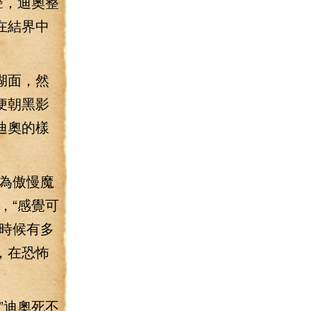
聲，迪奧整
在結界中
湖面，然
便朝黑影
迪奧的樣
為傲慢魔
，“感覺可
時候有多
，在恐怖
”迪奧死不