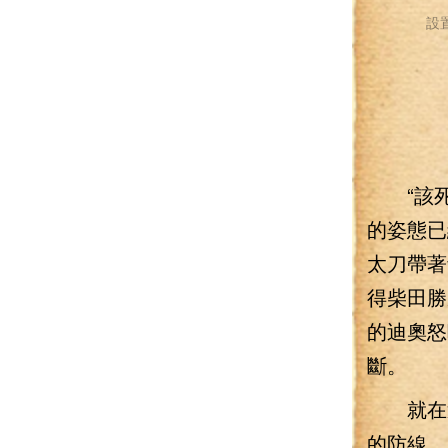
設
“該死
的姿態已
太刀帶著
得柴田勝
的迪奧怒
斷。
就在迪
的防線，