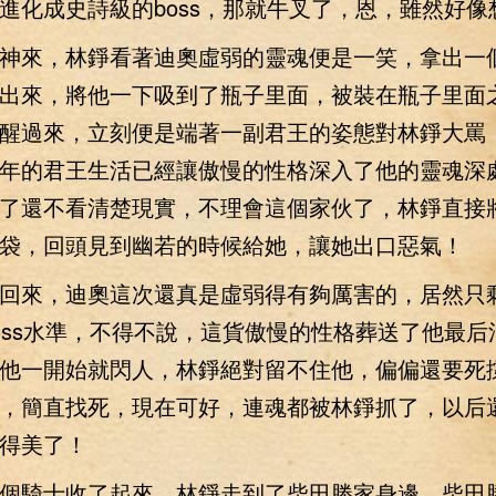
進化成史詩級的boss，那就牛叉了，恩，雖然好像
來，林錚看著迪奧虛弱的靈魂便是一笑，拿出一
出來，將他一下吸到了瓶子里面，被裝在瓶子里面
醒過來，立刻便是端著一副君王的姿態對林錚大罵
年的君王生活已經讓傲慢的性格深入了他的靈魂深
了還不看清楚現實，不理會這個家伙了，林錚直接
袋，回頭見到幽若的時候給她，讓她出口惡氣！
來，迪奧這次還真是虛弱得有夠厲害的，居然只剩
oss水準，不得不說，這貨傲慢的性格葬送了他最后
他一開始就閃人，林錚絕對留不住他，偏偏還要死
，簡直找死，現在可好，連魂都被林錚抓了，以后
得美了！
騎士收了起來，林錚走到了柴田勝家身邊，柴田