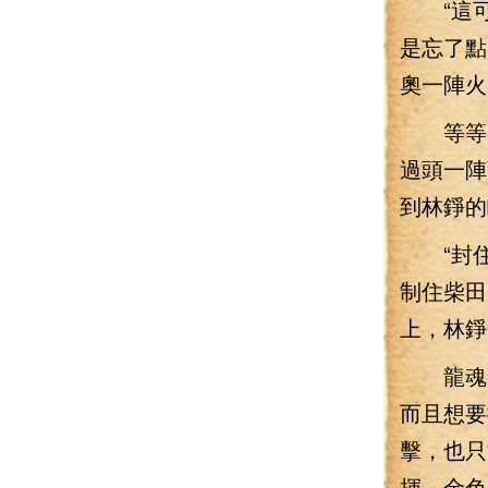
“這可不
是忘了點
奧一陣火
等等！
過頭一陣
到林錚的
“封住
制住柴田
上，林錚
龍魂祭
而且想要
擊，也只
揮，金色