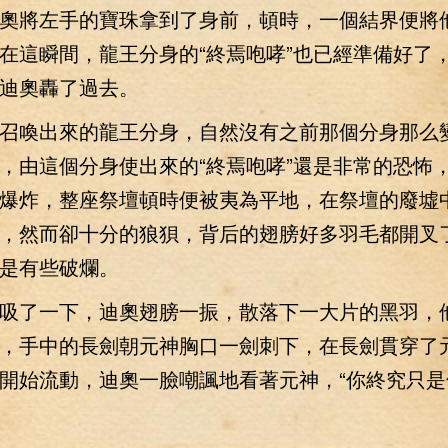
奧將左手的寶珠拿到了身前，頓時，一個結界便將
在這瞬間，龍王分身的“終焉咆哮”也已經準備好了，
迪奧轟了過去。
喚出來的龍王分身，自然沒有之前那個分身那么
，由這個分身使出來的“終焉咆哮”還是非常的恐怖
爆炸，整座祭壇頓時便被夷為平地，在祭壇的廢墟
，然而卻十分的狼狽，背后的翅膀好多羽毛都開叉
是有些破爛。
了一下，迪奧翅膀一振，散落下一大片的黑羽，
，手中的長劍朝元神胸口一劍刺下，在長劍貫穿了
開始流動，迪奧一臉嘲諷地看著元神，“你終究只是