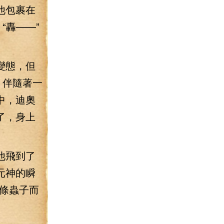
他包裹在
“轟——”
變態，但
，伴隨著一
中，迪奧
了，身上
他飛到了
元神的瞬
條蟲子而