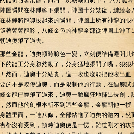
陣圖瞬間在林錚腳下張開，陣圖十分繁復，纏繞著
在林錚將龍魄拔起來的瞬間，陣圖上所有神龍的眼
隨著聲聲龍吟，八條金色的神龍全部從陣圖上沖了
朝迪奧飛了過去。
些金龍，迪奧頓時臉色一變，立刻便準備避開其
下的龍王分身忽然動了，分身猛地張開了嘴，狠狠
！然而，迪奧十分結實，這一咬也沒能把他咬出血
要的不是咬傷迪奧，而是限制他的行動，在迪奧試
條金龍已經飛了過來，迪奧一臉瘋狂地揮出長劍，
，然而他的劍根本斬不到這些金龍，金龍朝他一撲
身體里面，一連八條，全部鉆進了迪奧的體內，然
害都沒有受到，頓時迪奧便是一愣，難道剛才的攻