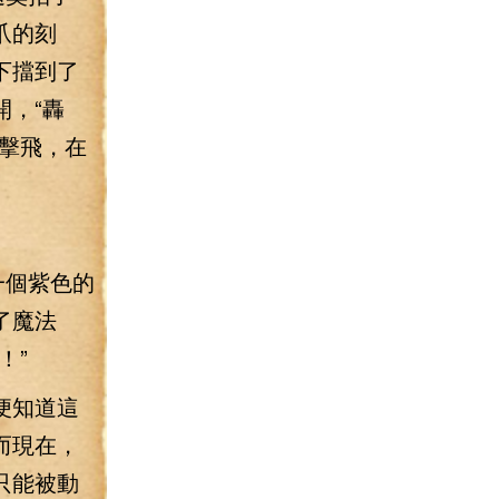
爪的刻
下擋到了
，“轟
擊飛，在
一個紫色的
了魔法
！”
便知道這
而現在，
只能被動