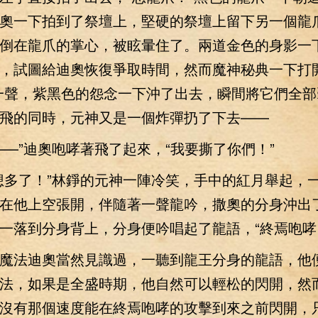
奧一下拍到了祭壇上，堅硬的祭壇上留下另一個龍
倒在龍爪的掌心，被眩暈住了。兩道金色的身影一
，試圖給迪奧恢復爭取時間，然而魔神秘典一下打開
一聲，紫黑色的怨念一下沖了出去，瞬間將它們全部
飛的同時，元神又是一個炸彈扔了下去——
”迪奧咆哮著飛了起來，“我要撕了你們！”
多了！”林錚的元神一陣冷笑，手中的紅月舉起，
在他上空張開，伴隨著一聲龍吟，撒奧的分身沖出
一落到分身背上，分身便吟唱起了龍語，“終焉咆哮
法迪奧當然見識過，一聽到龍王分身的龍語，他
法，如果是全盛時期，他自然可以輕松的閃開，然
沒有那個速度能在終焉咆哮的攻擊到來之前閃開，