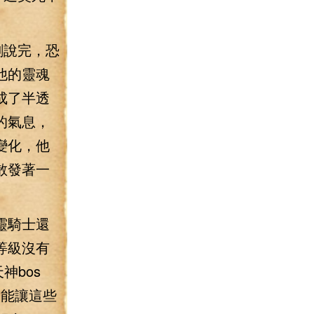
剛說完，恐
他的靈魂
成了半透
的氣息，
變化，他
散發著一
靈騎士還
等級沒有
神bos
是能讓這些