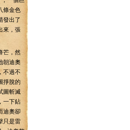
八條金色
睛發出了
出來，張
鋒芒，然
地朝迪奧
，不過不
圖掙脫的
試圖斬滅
，一下鉆
而迪奧卻
擊只是雷