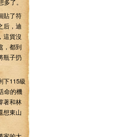
想多了。
個貼了符
之后，迪
，這貨沒
處，都到
將瓶子扔
下115級
活命的機
撐著和林
還想東山
勝家的太