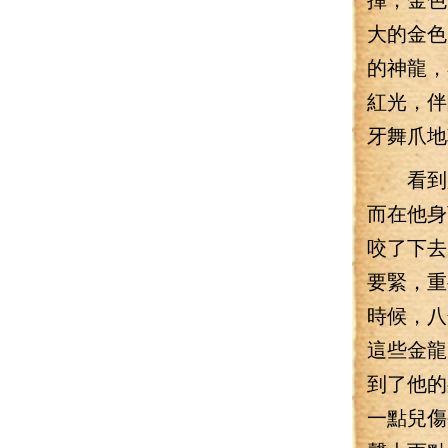
大的金色
的神龍，
紅光，伴
牙舞爪地
看到那
而在他身
咬了下去
要緊，重
時候，八
這些金龍
到了他的
一點兒傷