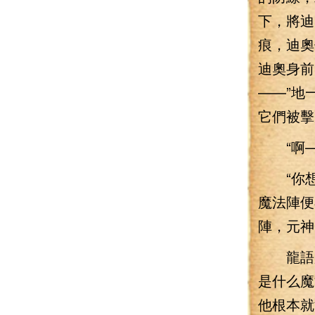
下，將迪
痕，迪奧
迪奧身前
——”地
它們被擊
“啊——
“你想
魔法陣便
陣，元神
龍語魔
是什么魔
他根本就