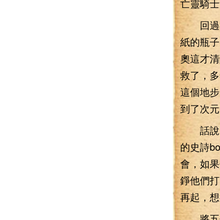
亡靈騎士
回過神
紙的瓶子
奧這才清
救了，多
這個地步
到了次元
話說回
的史詩b
會，如果
錚他們打
再起，想
將五個