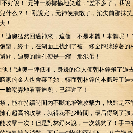
好說！”元神一臉揶揄地笑道，“差不多了，我說
兒什么？！”剛說完，元神便潰散了，消失前那抹笑
大！
迪奧猛然回過神來，這個，不是本體！本體呢！
張望，終于，在湖面上找到了被一條金龍纏繞著的
瞬間，迪奧的瞳孔便是一縮，那混蛋！
他！”迪奧一陣低吼，身邊的金人便朝林錚飛了過
勝家的金人也舍棄了她，轉而朝林錚的本體殺了過
一臉嘲弄地看著迪奧，已經遲了！
，能在持續時間內不斷地增強攻擊力，缺點是不
擁有超高的攻擊，就得花不少時間，最后得到了強
能攻擊一次！但是對林錚來說，一次就夠了！手中
的龍氣隨著消散，而后一劍朝湖面刺下，“八方龍吟