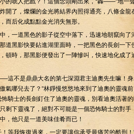
小的唬人把戲？！這個念頭剛出來，“轟——”地一
炸開了，燦爛的金光將結界內照得通亮，八條金龍
，而后化成點點金光消失無形。
，一道黑色的影子從空中落下，迅速地朝竄向了
那道黑影快要鉆進湖里面時，一把黑色的長劍一下
，頓時，那黑影便發出了一陣慘叫，快速地化成了
—這不是鼎鼎大名的第七深淵君主迪奧先生嘛！身
傲氣哪兒去了？”林錚慢悠悠地來到了迪奧的靈魂前
恐怖騎士的長劍釘住了迪奧的靈魂，別看迪奧活著的
只剩下靈魂了，絕對不可能是一個恐怖騎士的對手
中，他只是一道美味佳肴而已！
！等我恢復過來，一定要讓你承受最痛苦的酷刑！