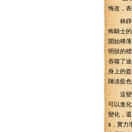
悔改，表
林錚遺
怖騎士的
開始稀薄
明狀的標
吞噬了迪
身上的盔
陣淡藍色
這變化
可以進化
變化，還
s，實力