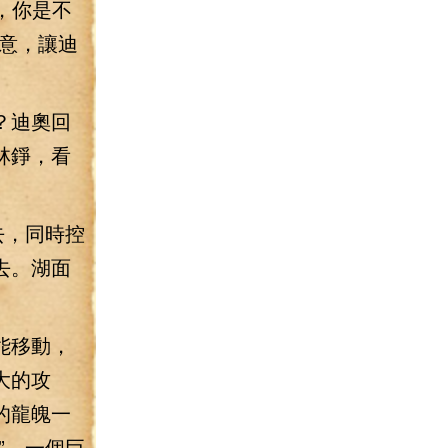
，你是不
意，讓迪
？迪奧回
林錚，看
去，同時控
去。湖面
能移動，
大的攻
的龍魄一
”，一個巨