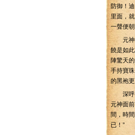
防御！迪
里面，就
一聲便朝
元神召
饒是如此
陣驚天的
手持寶珠
的黑袍更
深呼吸
元神面前
間，時間
已！”