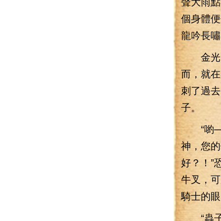
聲大雨點
個身體便
龍吟長嘯
金光中
而，就在
刺了過去
子。
“喲—
神，您的
好？！”
牛叉，可
騎士的眼
“蟲子