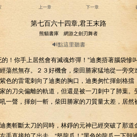
置
上一章
下一章
第七百六十四章,君王末路
熊貓書庫 網游之劍刃舞者
🔊點這里聽書
的！你手上居然會有滅魂炸彈！”迪奧捂著腦袋慘
經蕩然無存。２３好機會，柴田勝家猛地從一旁突
紫色的雷電刺向了迪奧的胸口，迪奧匆忙揮劍格擋
家的刀尖偏離的軌道，但還是被一刀刺中了肺葉。
吼一聲，揮劍一斬，柴田勝家的刀質量太差，居然
奧斬斷太刀的同時，林錚的元神已經突破了那道
左手直接拍了出去，“怒龍爪！”黑色的龍爪一下朝