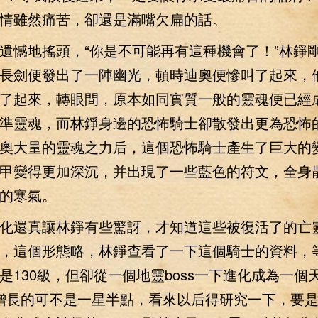
情雖然痛苦，卻還是滿嘴欠扁的話。
憾地搖頭，“你是不可能再有這種機會了！”林錚
長劍便發出了一陣幽光，頓時迪奧便慘叫了起來，
了起來，轉眼間，原本如同實質一般的靈魂便已經
準靈魂，而林錚身邊的恐怖騎士卻散發出更為恐怖
奧大量的靈魂之力后，這個恐怖騎士產生了巨大的
甲變得更加深沉，并出現了一些藍色的符文，全身
的寒氣。
還真讓林錚有些驚訝，才知道這些被復活了的亡
，這個形態略，林錚查看了一下這個騎士的資料，
是130級，但卻從一個地靈boss一下進化成為一個天
增長的可不是一星半點，看來以后得研究一下，要