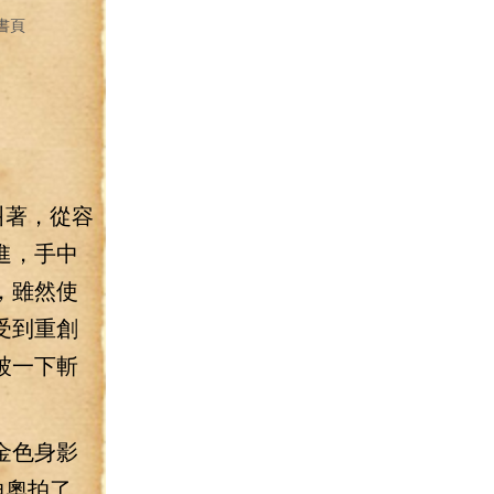
書頁
叫著，從容
進，手中
，雖然使
受到重創
被一下斬
金色身影
迪奧拍了