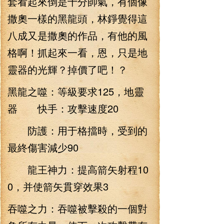
套看起來倒是十分帥氣，有個像
撒奧一樣的黑龍頭，林錚覺得這
八成又是撒奧的作品，有他的風
格啊！抓起來一看，恩，只是地
靈器的光輝？掉價了吧！？
黑龍之噬：等級要求125，地靈
器 快手：攻擊速度20
防護：用于格擋時，受到的
最終傷害減少90
龍王神力：提高箭矢射程10
0，并使箭矢貫穿效果3
吞噬之力：吞噬被擊殺的一個對