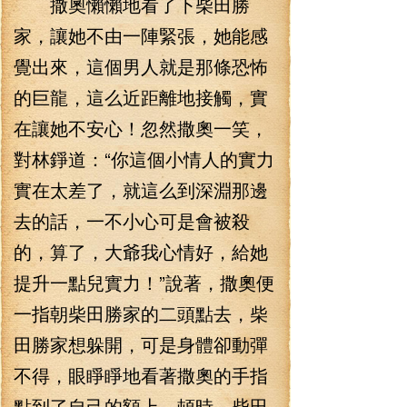
撒奧懶懶地看了下柴田勝
家，讓她不由一陣緊張，她能感
覺出來，這個男人就是那條恐怖
的巨龍，這么近距離地接觸，實
在讓她不安心！忽然撒奧一笑，
對林錚道：“你這個小情人的實力
實在太差了，就這么到深淵那邊
去的話，一不小心可是會被殺
的，算了，大爺我心情好，給她
提升一點兒實力！”說著，撒奧便
一指朝柴田勝家的二頭點去，柴
田勝家想躲開，可是身體卻動彈
不得，眼睜睜地看著撒奧的手指
點到了自己的額上，頓時，柴田