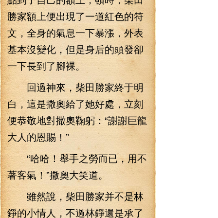
勝家額上便出現了一道紅色的符
文，全身的氣息一下暴漲，外表
基本沒變化，但是身后的頭發卻
一下長到了腳裸。
回過神來，柴田勝家終于明
白，這是撒奧給了她好處，立刻
便恭敬地對撒奧鞠躬：“謝謝巨龍
大人的恩賜！”
“哈哈！舉手之勞而已，用不
著客氣！”撒奧大笑道。
雖然說，柴田勝家并不是林
錚的小情人，不過林錚還是承了