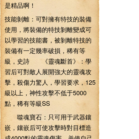
是精品啊！
技能剝離：可對擁有特技的裝備
使用，將裝備的特技剝離變成可
以學習的技能書，被剝離特技的
裝備有一定幾率破損，稀有等
級，史詩 《靈魂斷首》：學
習后可對敵人展開強大的靈魂攻
擊，殺傷力驚人，學習要求，125
級以上，神性攻擊不低于5000
點，稀有等級SS
噬魂寶石：只可用于武器鑲
嵌，鑲嵌后可使攻擊時對目標造
成4000點的靈魂傷害，并使自己