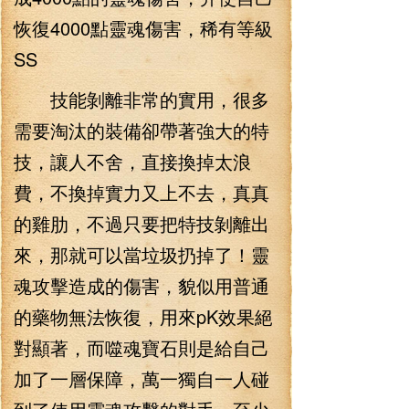
恢復4000點靈魂傷害，稀有等級
SS
技能剝離非常的實用，很多
需要淘汰的裝備卻帶著強大的特
技，讓人不舍，直接換掉太浪
費，不換掉實力又上不去，真真
的雞肋，不過只要把特技剝離出
來，那就可以當垃圾扔掉了！靈
魂攻擊造成的傷害，貌似用普通
的藥物無法恢復，用來pK效果絕
對顯著，而噬魂寶石則是給自己
加了一層保障，萬一獨自一人碰