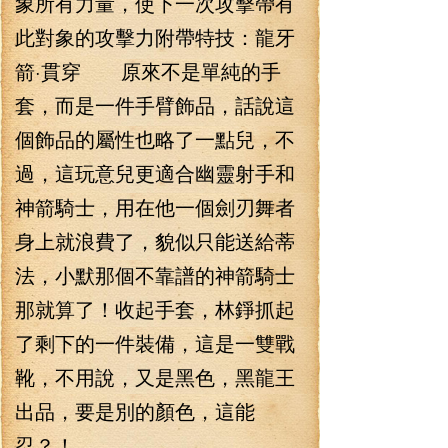
象所有力量，使下一次攻擊帶有
此對象的攻擊力附帶特技：龍牙
箭·貫穿 原來不是單純的手
套，而是一件手臂飾品，話說這
個飾品的屬性也略了一點兒，不
過，這玩意兒更適合幽靈射手和
神箭騎士，用在他一個劍刃舞者
身上就浪費了，貌似只能送給蒂
法，小默那個不靠譜的神箭騎士
那就算了！收起手套，林錚抓起
了剩下的一件裝備，這是一雙戰
靴，不用說，又是黑色，黑龍王
出品，要是別的顏色，這能
忍？！