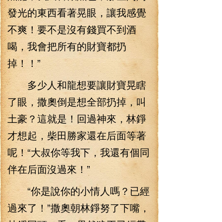
發光的東西看著晃眼，讓我感覺
不爽！要不是沒有錢買不到酒
喝，我會把所有的財寶都扔
掉！！”
多少人和龍想要讓財寶晃瞎
了眼，撒奧倒是想全部扔掉，叫
土豪？這就是！回過神來，林錚
才想起，柴田勝家還在后面等著
呢！“大叔你等我下，我還有個同
伴在后面沒過來！”
“你是說你的小情人嗎？已經
過來了！”撒奧朝林錚努了下嘴，