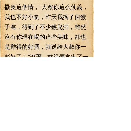
撒奧這個情，“大叔你這么仗義，
我也不好小氣，昨天我掏了個猴
子窩，得到了不少猴兒酒，雖然
沒有你現在喝的這些美味，卻也
是難得的好酒，就送給大叔你一
些好了！”說著，林錚便拿出了一
大堆的中級猴兒酒，反正不太看
得上眼，一口氣就拿出來上百葫
蘆，堆了好大一堆，看得撒奧眼
睛都直了！
回過神來，撒奧趕緊便擰開
一個葫蘆喝了一口，砸吧了一下
嘴，“的確是猴兒酒，雖然味道沒