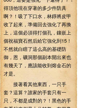
得頂他現在穿著的多少件防具
啊？！吸了下口水，林錚將皮甲
收了起來，準備回去強化了再換
上，這個必須得打個孔，鑲嵌上
個祝福寶石然后給它強化到15！
不然就白瞎了這么高的基礎防
御，恩，礦洞那個副本開出來也
有幾天了，應該能收到熔金石的
才是。
接著看其他東西，一只手
套？這算？誰家的手套只有一
只，不都是成對的？！黑色的手