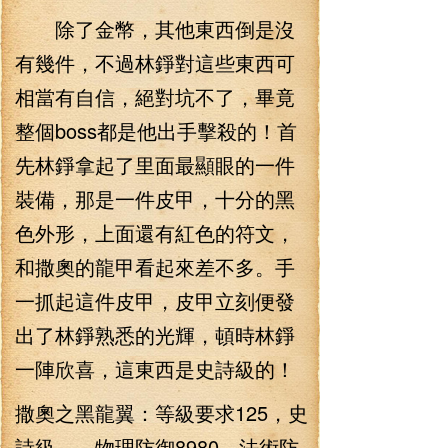
除了金幣，其他東西倒是沒
有幾件，不過林錚對這些東西可
相當有自信，絕對坑不了，畢竟
整個boss都是他出手擊殺的！首
先林錚拿起了里面最顯眼的一件
裝備，那是一件皮甲，十分的黑
色外形，上面還有紅色的符文，
和撒奧的龍甲看起來差不多。手
一抓起這件皮甲，皮甲立刻便發
出了林錚熟悉的光輝，頓時林錚
一陣欣喜，這東西是史詩級的！
撒奧之黑龍翼：等級要求125，史
詩級 物理防御8980，法術防