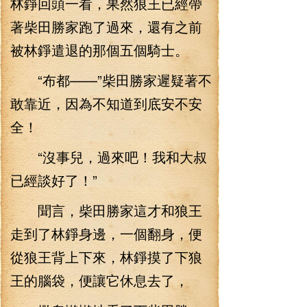
林錚回頭一看，果然狼王已經帶
著柴田勝家跑了過來，還有之前
被林錚遣退的那個五個騎士。
“布都——”柴田勝家遲疑著不
敢靠近，因為不知道到底安不安
全！
“沒事兒，過來吧！我和大叔
已經談好了！”
聞言，柴田勝家這才和狼王
走到了林錚身邊，一個翻身，便
從狼王背上下來，林錚摸了下狼
王的腦袋，便讓它休息去了，