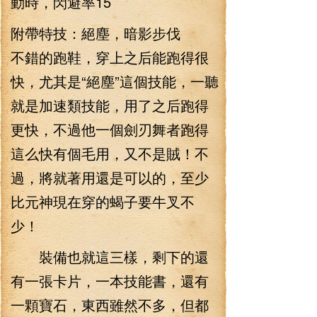
動時，閃避率15
附帶特技：絕塵，暗影步伐
不錯的跑鞋，穿上之后能跑得很
快，尤其是“絕塵”這個技能，一聽
就是加速類技能，用了之后跑得
更快，不過他一個劍刃舞者跑得
這么快有個毛用，又不是賊！不
過，將就著用還是可以的，至少
比元神現在穿的蝎子要牛叉不
少！
裝備也就這三樣，剩下的還
有一張卡片，一本技能書，還有
一顆寶石，東西雖然不多，但都