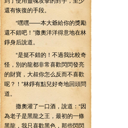
到了使用靈魂攻擊的對手，至少
還有恢復的手段。
“嘿嘿——本大爺給你的獎勵
還不錯吧！”撒奧洋洋得意地在林
錚身后說道。
“是挺不錯的！不過我比較奇
怪，別的龍都非常喜歡閃閃發亮
的財寶，大叔你怎么反而不喜歡
呢？！”林錚有點兒好奇地回頭問
道。
撒奧灌了一口酒，說道：“因
為老子是黑龍之王，最初的一條
黑龍，我只喜歡黑色，那些閃閃