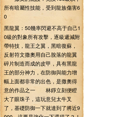
所有暗屬性技能，受到龍族傷害6
0
黑龍翼：50幾率閃避不高于自己1
0級的對象所有攻擊，逐級遞減附
帶特技，龍王之翼，黑暗復蘇，
反射符文撒奧用自己脫落的龍翼
碎片制造而成的皮甲，具有黑龍
王的部分神力，在防御與能力增
幅上面都非常的出色，是撒奧得
意的作品之一 林錚立刻便瞪
大了眼珠子，這玩意兒太牛叉
了，基礎防御一下就達到了將近9
000，這要是強化一下還得了？！