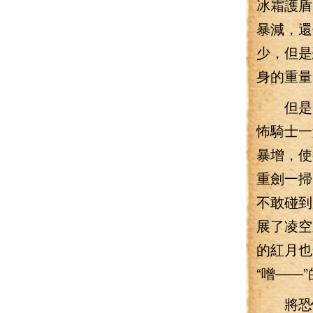
冰霜護盾
暴減，還
少，但是
身的重量
但是，
怖騎士一
暴增，使
重劍一掃
不敢碰到
展了凌空
的紅月也
“噌——
將恐怖