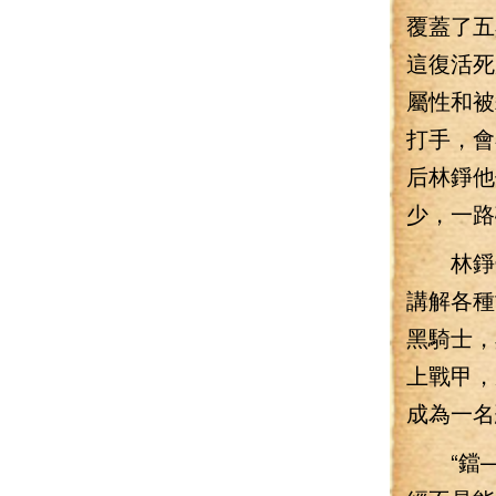
覆蓋了五
這復活死
屬性和被
打手，會
后林錚他
少，一路
林錚覺
講解各種
黑騎士，
上戰甲，
成為一名
“鐺—