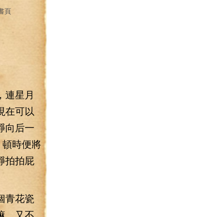
書頁
，連星月
現在可以
錚向后一
，頓時便將
錚拍拍屁
個青花瓷
嘛，又不