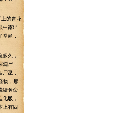
手上的青花
眼中露出
了拳頭，
沒多久，
深淵尸
個尸巫，
怪物，那
繼續奪命
進化版，
本上有四