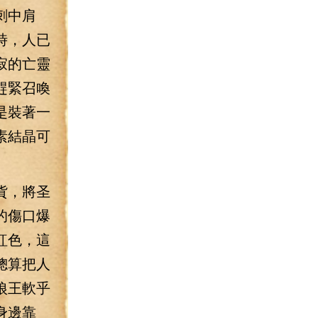
刺中肩
時，人已
寂的亡靈
趕緊召喚
是裝著一
素結晶可
貨，將圣
的傷口爆
紅色，這
總算把人
狼王軟乎
身邊靠