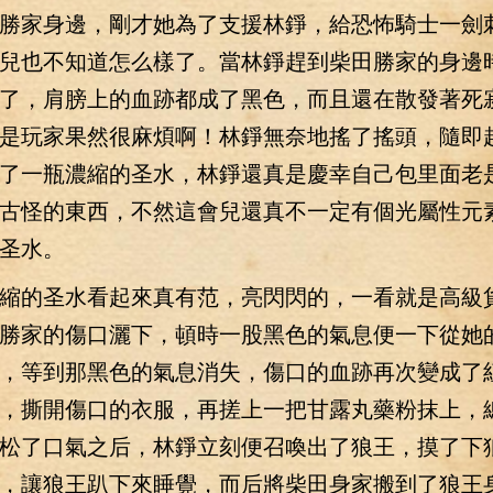
勝家身邊，剛才她為了支援林錚，給恐怖騎士一劍
兒也不知道怎么樣了。當林錚趕到柴田勝家的身邊
了，肩膀上的血跡都成了黑色，而且還在散發著死
是玩家果然很麻煩啊！林錚無奈地搖了搖頭，隨即
了一瓶濃縮的圣水，林錚還真是慶幸自己包里面老
古怪的東西，不然這會兒還真不一定有個光屬性元
圣水。
的圣水看起來真有范，亮閃閃的，一看就是高級
勝家的傷口灑下，頓時一股黑色的氣息便一下從她
，等到那黑色的氣息消失，傷口的血跡再次變成了
，撕開傷口的衣服，再搓上一把甘露丸藥粉抹上，
松了口氣之后，林錚立刻便召喚出了狼王，摸了下
，讓狼王趴下來睡覺，而后將柴田身家搬到了狼王