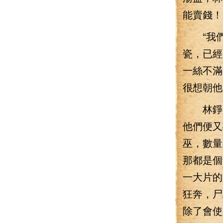
能賣錢！
“我們
瓷，已經
一絲不滿
很想朝他
林錚不
他們便又
巫，數量
那都是個
一大片的
狂奔，尸
除了會使