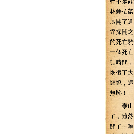
經不是能
林錚招架
展開了進
錚掃開之
的死亡騎
一個死亡
頓時間，
恢復了大
纏繞，這
無恥！
泰山印
了，雖然
開了一輪