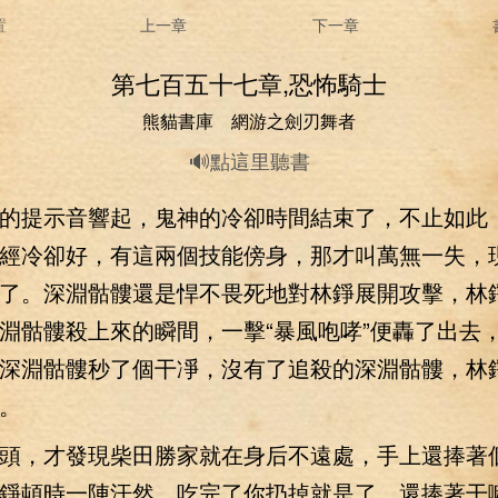
置
上一章
下一章
第七百五十七章,恐怖騎士
熊貓書庫 網游之劍刃舞者
🔊點這里聽書
提示音響起，鬼神的冷卻時間結束了，不止如此
經冷卻好，有這兩個技能傍身，那才叫萬無一失，
了。深淵骷髏還是悍不畏死地對林錚展開攻擊，林
淵骷髏殺上來的瞬間，一擊“暴風咆哮”便轟了出去
深淵骷髏秒了個干凈，沒有了追殺的深淵骷髏，林
。
，才發現柴田勝家就在身后不遠處，手上還捧著
錚頓時一陣汗然，吃完了你扔掉就是了，還捧著干