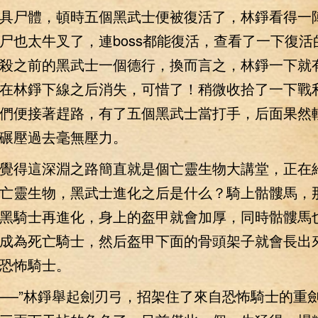
具尸體，頓時五個黑武士便被復活了，林錚看得一
尸也太牛叉了，連boss都能復活，查看了一下復活
殺之前的黑武士一個德行，換而言之，林錚一下就
在林錚下線之后消失，可惜了！稍微收拾了一下戰
們便接著趕路，有了五個黑武士當打手，后面果然
碾壓過去毫無壓力。
得這深淵之路簡直就是個亡靈生物大講堂，正在
亡靈生物，黑武士進化之后是什么？騎上骷髏馬，
黑騎士再進化，身上的盔甲就會加厚，同時骷髏馬
成為死亡騎士，然后盔甲下面的骨頭架子就會長出
恐怖騎士。
—”林錚舉起劍刃弓，招架住了來自恐怖騎士的重