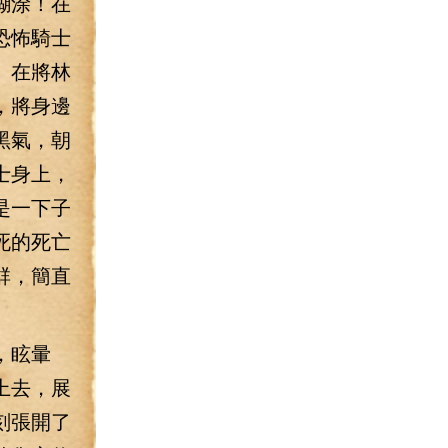
糊涂！在
恐怖騎士
。在將林
，將身邊
黑氣，朝
士身上，
是一下子
死的死亡
群，簡直
，眩暈
上去，展
刻張開了