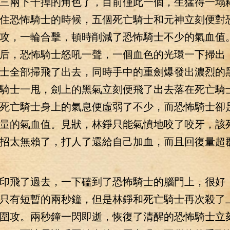
三兩下干掉的角色了，目前僅此一個，生猛得一塌
住恐怖騎士的時候，五個死亡騎士和元神立刻便對
攻，一輪合擊，頓時削減了恐怖騎士不少的氣血值
后，恐怖騎士怒吼一聲，一個血色的光環一下掃出
士全部掃飛了出去，同時手中的重劍爆發出濃烈的
騎士一甩，劍上的黑氣立刻便飛了出去落在死亡騎
死亡騎士身上的氣息便虛弱了不少，而恐怖騎士卻
量的氣血值。見狀，林錚只能氣憤地咬了咬牙，該
招太無賴了，打人了還給自己加血，而且回復量超
飛了過去，一下磕到了恐怖騎士的腦門上，很好
只有短暫的兩秒鐘，但是林錚和死亡騎士再次殺了
圍攻。兩秒鐘一閃即逝，恢復了清醒的恐怖騎士立