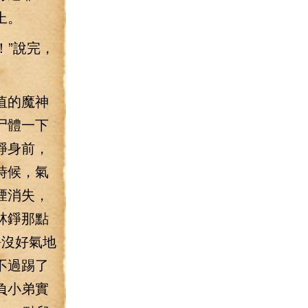
上。
！”說完，
值的魔神
尸體一下
錚身前，
時候，氣
煙消失，
林錚那點
錚沒好氣地
不過踢了
負小弟實