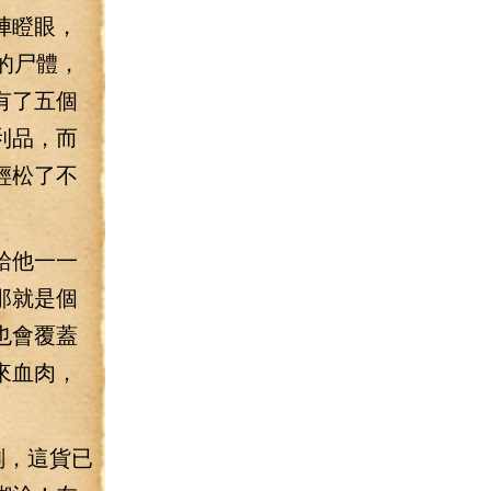
陣瞪眼，
的尸體，
有了五個
利品，而
輕松了不
給他一一
那就是個
也會覆蓋
來血肉，
劍，這貨已