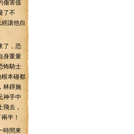
的傷害值
慢了不
已經讓他自
來了，恐
自身重量
恐怖騎士
他根本碰都
，林錚施
元神手中
士飛去，
了兩半！
一時間來