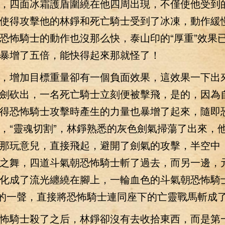
，四面冰霜護盾圍繞在他四周出現，不僅使他受到
使得攻擊他的林錚和死亡騎士受到了冰凍，動作緩
恐怖騎士的動作也沒那么快，泰山印的“厚重”效果
暴增了五倍，能快得起來那就怪了！
增加目標重量卻有一個負面效果，這效果一下出
劍砍出，一名死亡騎士立刻便被擊飛，是的，因為
得恐怖騎士攻擊時產生的力量也暴增了起來，隨即
，“靈魂切割”，林錚熟悉的灰色劍氣掃蕩了出來，
那玩意兒，直接飛起，避開了劍氣的攻擊，半空中
之舞，四道斗氣朝恐怖騎士斬了過去，而另一邊，
化成了流光纏繞在腳上，一輪血色的斗氣朝恐怖騎
”的一聲，直接將恐怖騎士連同座下的亡靈戰馬斬成
騎士殺了之后，林錚卻沒有去收拾東西，而是第