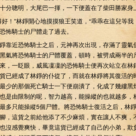
十分聰明，大尾巴一揮，一下便蓋在了柴田勝家身
！”林錚開心地摸摸狼王笑道，“乖乖在這兒等我
恐怖騎士的尸體走了過去。
靠近恐怖騎士之后，元神再次出現，存滿了靈氣
黑氣將恐怖騎士的尸體覆蓋，頓時，被劈成兩半的
來，一眨眼，威風凜凜的恐怖騎士便再次站立在林
貨已經成了林錚的仆從了，而就在林錚將其復活的
最少的那個死亡騎士一下便崩潰了，化成了幾縷黑
也是由限制的呢，智力越高，能操縱的也就越多，
最多只能操縱5個尸體。將恐怖騎士復活之后，林
腳，這貨之前給他添了不少麻煩，實在讓人不爽，
也沒感覺爽快，畢竟這貨已經成了自己的小弟，欺