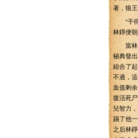
著，狼王
“干得好
林錚便朝
當林錚
秘典發出
組合了起
不過，這
血值剩余
復活死尸
兒智力，
踢了他一
之后林錚