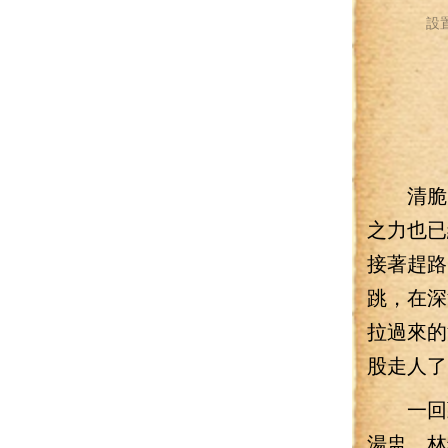
設
清脆的
之力也已
接著趕路
跳，在深
拉過來的
股走人了
一回頭
湯盅，林