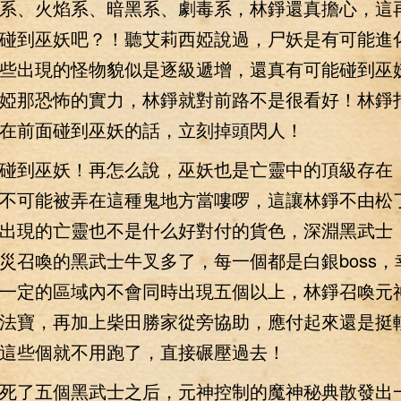
系、火焰系、暗黑系、劇毒系，林錚還真擔心，這
碰到巫妖吧？！聽艾莉西婭說過，尸妖是有可能進
些出現的怪物貌似是逐級遞增，還真有可能碰到巫
婭那恐怖的實力，林錚就對前路不是很看好！林錚
在前面碰到巫妖的話，立刻掉頭閃人！
到巫妖！再怎么說，巫妖也是亡靈中的頂級存在
不可能被弄在這種鬼地方當嘍啰，這讓林錚不由松
出現的亡靈也不是什么好對付的貨色，深淵黑武士
災召喚的黑武士牛叉多了，每一個都是白銀boss，
一定的區域內不會同時出現五個以上，林錚召喚元
法寶，再加上柴田勝家從旁協助，應付起來還是挺
這些個就不用跑了，直接碾壓過去！
了五個黑武士之后，元神控制的魔神秘典散發出