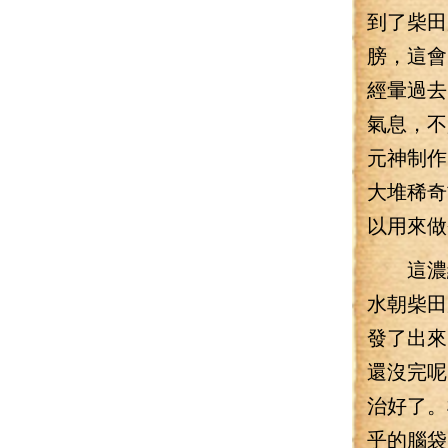
到了柴田
膀，這會
經暈過去
氣息，不
元神制作
大堆稀奇
以用來做
這濃縮
水朝柴田
發了出來
還沒完呢
治好了。
乎的腦袋