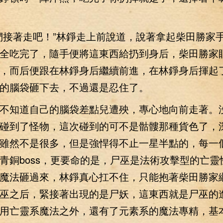
接著走吧！”林錚走上前說道，說著拿起柴田勝家
全吃完了，隨手便將這東西給扔到身后，柴田勝家
，而后便跟在林錚身后繼續前進，在林錚身后揮起
的腦袋砸下去，不過還是忍住了。
知道自己的腦袋差點兒遭殃，專心地向前走著。
碰到了怪物，這次碰到的可不是骷髏那種貨色了，
雖然不是很多，但是強悍得不止一星半點的，每一
青銅boss，更要命的是，尸巫是法術攻擊型的亡靈
魔法砸過來，林錚真心扛不住，只能抱著柴田勝家
巫之后，緊接著出現的是尸妖，這東西就是尸巫的
用亡靈系魔法之外，還有了元素系的魔法專精，基