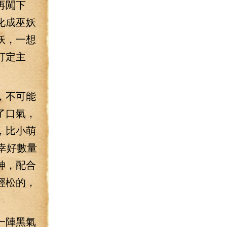
再闖下
化成巫妖
妖，一想
打定主
，不可能
了口氣，
，比小萌
幸好數量
神，配合
輕松的，
一陣黑氣