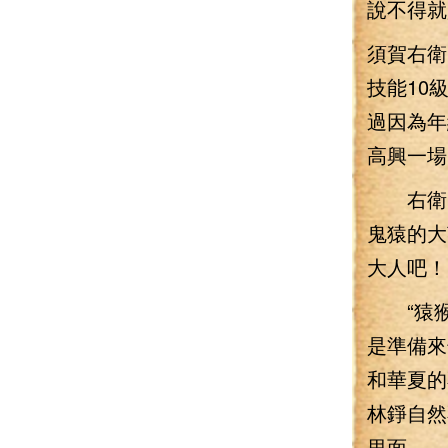
說不得就
須賀右衛
技能10
過因為
高興一場
右衛門
鬼猿的大
大人吧！
“猿猴
是準備來
和華夏的
林錚自然
里面。