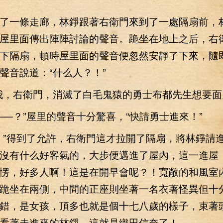
一條走廊，林錚跟著右衛門來到了一處隔扇前，
屋里面傳出陣陣討論的聲音。跪坐在地上之后，右
下隔扇，頓時屋里面的聲音便忽然安靜了下來，隨
聲音說道：“什么人？！”
，右衛門，消滅了白毛鬼猿的勇士布都先生想要面
？”屋里的聲音十分驚喜，“快請勇士進來！”
”得到了允許，右衛門這才拉開了隔扇，將林錚請
沒有什么好客氣的，大步便邁進了屋內，這一進屋
愣，好多人啊！這是在開早會呢？！寬敞的和風室
跪坐在兩側，中間的正座則坐著一名衣著怪異但十
錯，是女孩，頂多也就是個十七八歲的樣子，束著
看著走進來的林錚，這就是織田信奈了！