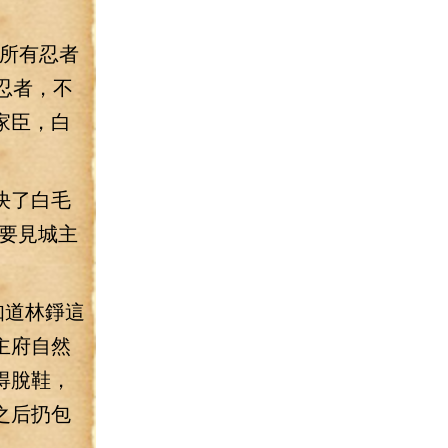
下所有忍者
忍者，不
家臣，白
決了白毛
要見城主
知道林錚這
主府自然
得脫鞋，
之后扔包