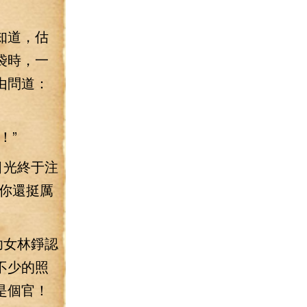
知道，估
袋時，一
由問道：
！”
目光終于注
你還挺厲
幼女林錚認
不少的照
是個官！