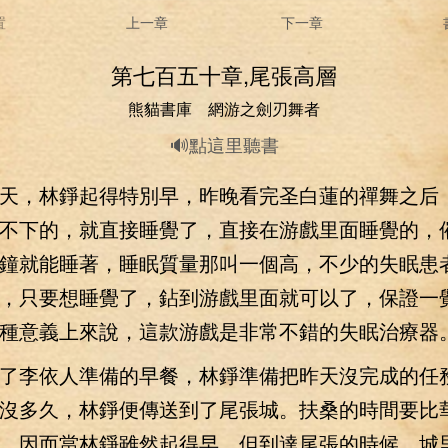
置
上一章
下一章
第七百五十章,尾張高層
熊貓書庫 網游之劍刃舞者
🔊點這里聽書
，林錚起得特別早，昨晚看完圣白蓮的禪舞之后
不下的，就直接睡覺了，直接在游戲里面睡覺的，
鐘就能睡著，睡眠質量那叫一個高，不少的失眠患
，只要想睡覺了，鉆到游戲里面就可以了，保證一
種意義上來說，這款游戲是非常不錯的失眠治療器
李依人準備的早餐，林錚準備把昨天沒完成的任
沒多久，林錚便傳送到了尾張城。扶桑的時間要比
，因而當林錚雖然起得早，但到達尾張的時候，城