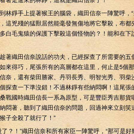
林錚手上提著猴王的腦袋，織田信奈一陣驚呼，“
，這兇殘的猛獸居然能毫發無傷地將它擊殺，布都
多白毛鬼猿的保護下擊殺這個怪物的？！能和在下
著織田信奈說話的功夫，已經探查了所需要的五
如來得巧，尾張所有的高層都在這里，何止是5個
信奈，還有柴田勝家、丹羽長秀、明智光秀、羽柴
個探查一下準沒錯！不過林錚有些納悶啊！這尾張
桑戰國時織田信長一系為原型，可是豐臣秀吉那貨
納悶著，聽到了織田信奈的問題，回過神來立刻笑道
猴子全殺了就行了！”
？！”織田信奈和所有家臣一陣驚呼，“那可是好