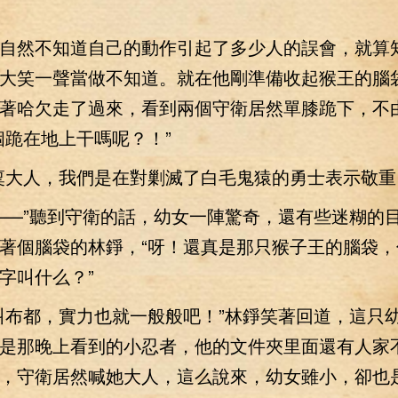
然不知道自己的動作引起了多少人的誤會，就算
大笑一聲當做不知道。就在他剛準備收起猴王的腦
著哈欠走了過來，看到兩個守衛居然單膝跪下，不
個跪在地上干嗎呢？！”
大人，我們是在對剿滅了白毛鬼猿的勇士表示敬重
—”聽到守衛的話，幼女一陣驚奇，還有些迷糊的
著個腦袋的林錚，“呀！還真是那只猴子王的腦袋，
字叫什么？”
布都，實力也就一般般吧！”林錚笑著回道，這只
是那晚上看到的小忍者，他的文件夾里面還有人家
，守衛居然喊她大人，這么說來，幼女雖小，卻也