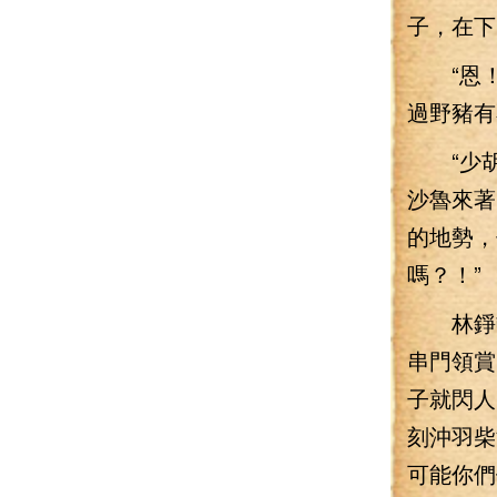
子，在下
“恩！”
過野豬有
“少胡
沙魯來著
的地勢，
嗎？！”
林錚頓
串門領賞
子就閃人
刻沖羽柴
可能你們