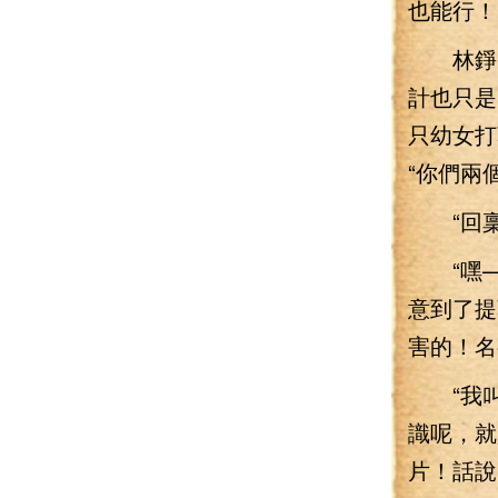
也能行！
林錚自
計也只是
只幼女打
“你們兩
“回稟
“嘿—
意到了提
害的！名
“我叫
識呢，就
片！話說