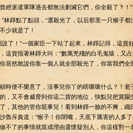
曾經派遣軍隊過去都無法剿滅它們，你全殺了？！”
林錚點了點頭，“選殺光了，以后那里一只猴子都
不少就是了！
說了！”一個家臣一下站了起來，林錚記得，這貨
，這貨指著林錚大叫：“數萬兇殘的白毛鬼猿，又占
你居然敢說你靠一個人就全部殺光了，你當我們全
時便不樂意了，沒事兒你丫的瞎嚷嚷什么？！老
的，又不會威脅到你這二貨的地位，快點兒把賞賜
了，其他的管你屁事兒！看到林錚一臉的不爽，織
沙魯斥責道：“猴子！你閉嘴，天底下厲害的人多了
做不了的事情就當成理由還懷疑別人，你這樣對一