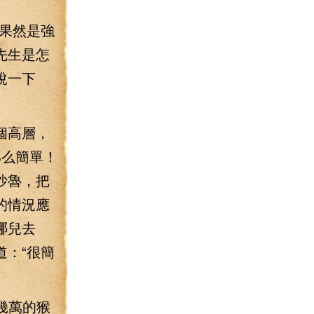
果然是強
先生是怎
說一下
個高層，
那么簡單！
沙魯，把
的情況應
哪兒去
：“很簡
幾萬的猴