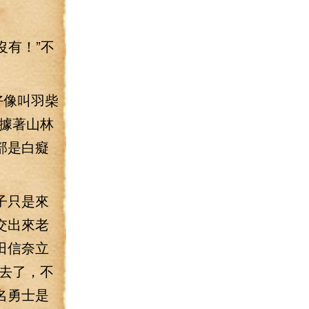
沒有！”不
好像叫羽柴
據著山林
部是白癡
子只是來
交出來老
田信奈立
去了，不
名勇士是