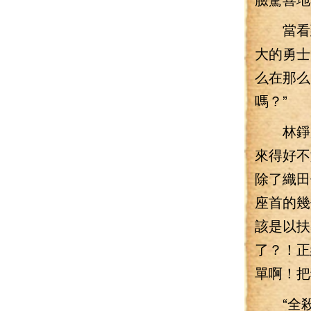
當看到
大的勇士
么在那么
嗎？”
林錚趁
來得好不
除了織田
座首的幾
該是以扶
了？！正
單啊！把
“全殺了