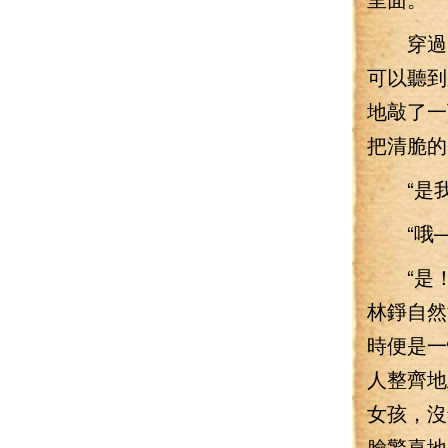
穿過了
可以聽到
地敲了一
把清脆的
“是我
“哦——
“是！
林錚自然
時便是一
人整齊地
女孩，沒
臉驚喜地