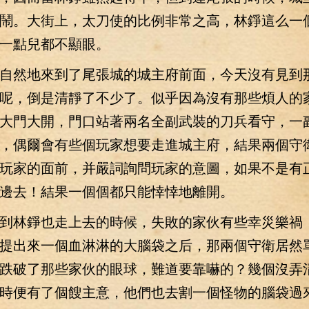
鬧。大街上，太刀使的比例非常之高，林錚這么一
一點兒都不顯眼。
然地來到了尾張城的城主府前面，今天沒有見到
呢，倒是清靜了不少了。似乎因為沒有那些煩人的
大門大開，門口站著兩名全副武裝的刀兵看守，一
，偶爾會有些個玩家想要走進城主府，結果兩個守
玩家的面前，并嚴詞詢問玩家的意圖，如果不是有
邊去！結果一個個都只能悻悻地離開。
林錚也走上去的時候，失敗的家伙有些幸災樂禍
提出來一個血淋淋的大腦袋之后，那兩個守衛居然
跌破了那些家伙的眼球，難道要靠嚇的？幾個沒弄
時便有了個餿主意，他們也去割一個怪物的腦袋過