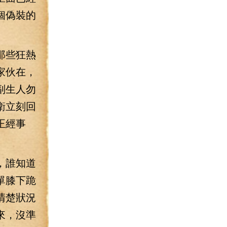
個偽裝的
那些狂熱
家伙在，
副生人勿
衛立刻回
正經事
，誰知道
單膝下跪
清楚狀況
來，沒準