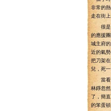
非常的熱
走在街上
很是自
的應援團
城主府的
近的氣勢
把刀架在
兒，死一
當看到
林錚忽然
了，簡直
的笨蛋頓