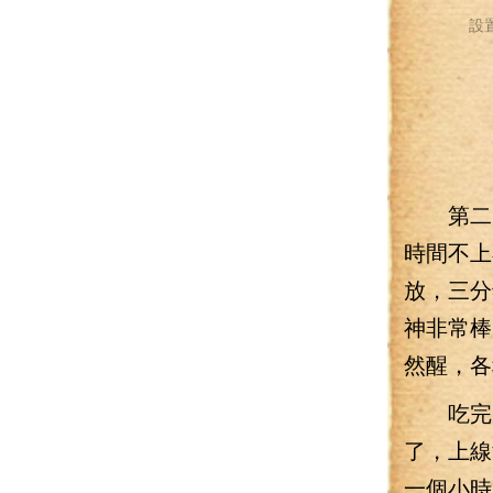
設
第二天
時間不上
放，三分
神非常棒
然醒，各
吃完了
了，上線
一個小時