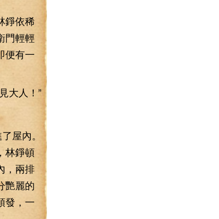
林錚依稀
衛門輕輕
即便有一
見大人！”
進了屋內。
，林錚頓
內，兩排
分艷麗的
頭發，一