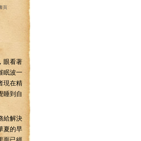
書頁
，眼看著
催眠波一
者現在精
覺睡到自
。
務給解決
華夏的早
里面已經