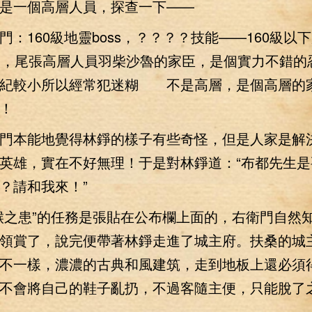
是一個高層人員，探查一下——
門：160級地靈boss，？？？？技能——160級以
級，尾張高層人員羽柴沙魯的家臣，是個實力不錯的
年紀較小所以經常犯迷糊 不是高層，是個高層的
！
本能地覺得林錚的樣子有些奇怪，但是人家是解
英雄，實在不好無理！于是對林錚道：“布都先生是
？請和我來！”
之患”的任務是張貼在公布欄上面的，右衛門自然
領賞了，說完便帶著林錚走進了城主府。扶桑的城
不一樣，濃濃的古典和風建筑，走到地板上還必須
不會將自己的鞋子亂扔，不過客隨主便，只能脫了