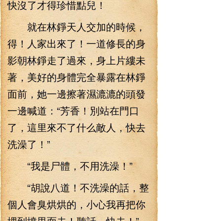
快沒了才得珍惜點兒！
就在林錚天人交加的時候，
得！人家出來了！一道修長的身
影朝林錚走了過來，身上片縷未
著，美好的身體完全暴露在林錚
面前，她一邊擦著濕漉漉的頭發
一邊喊道：“芳香！別站在門口
了，這里來不了什么敵人，快去
洗澡了！”
“我是尸體，不用洗澡！”
“胡說八道！不洗澡的話，整
個人會臭烘烘的，小心我再把你
埋到墳里面去！聽話，快去！”