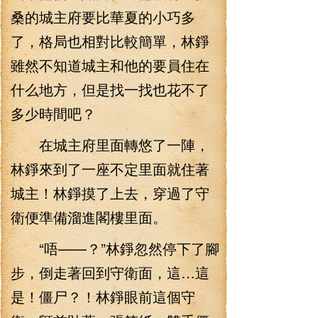
桑的城主府要比華夏的小巧多
了，格局也相對比較簡單，林錚
雖然不知道城主和他的要員住在
什么地方，但是找一找也花不了
多少時間吧？
在城主府里面轉悠了一陣，
林錚來到了一座不定里面就住著
城主！林錚摸了上去，穿過了守
衛便準備溜進閣樓里面。
“唔——？”林錚忽然停下了腳
步，倒走著回到守衛面，這…這
是！僵尸？！林錚眼前這個守