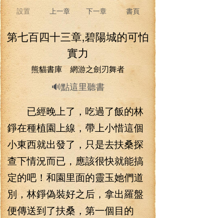
設置
上一章
下一章
書頁
第七百四十三章,碧陽城的可怕
實力
熊貓書庫 網游之劍刃舞者
🔊點這里聽書
已經晚上了，吃過了飯的林
錚在種植園上線，帶上小惜這個
小東西就出發了，只是去扶桑探
查下情況而已，應該很快就能搞
定的吧！和園里面的靈玉她們道
別，林錚偽裝好之后，拿出羅盤
便傳送到了扶桑，第一個目的