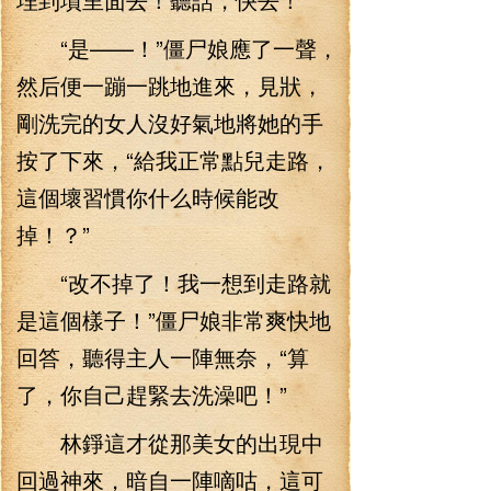
“是——！”僵尸娘應了一聲，
然后便一蹦一跳地進來，見狀，
剛洗完的女人沒好氣地將她的手
按了下來，“給我正常點兒走路，
這個壞習慣你什么時候能改
掉！？”
“改不掉了！我一想到走路就
是這個樣子！”僵尸娘非常爽快地
回答，聽得主人一陣無奈，“算
了，你自己趕緊去洗澡吧！”
林錚這才從那美女的出現中
回過神來，暗自一陣嘀咕，這可