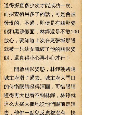
道得探查多少次才能成功一次。
而探查術用多了的話，可是會被
發現的。不過，即便是有幽影姿
態和黑鴉假面，林錚還是不敢100
放心，要知道上次在尾張城那邊
就被一只幼女識破了他的幽影姿
態，還真得小心再小心才行！
開啟幽影姿態，林錚朝碧陽
城主府潛了過去。城主府大門口
的侍衛眼睛瞪得渾圓，可惜眼睛
瞪得再大也看不到林錚，林錚就
這么大搖大擺地從他們眼前走進
去，他們一點兒反應都沒有。扶