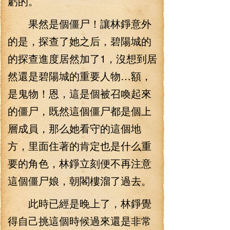
虧的。
果然是個僵尸！讓林錚意外
的是，探查了她之后，碧陽城的
的探查進度居然加了1，沒想到居
然還是碧陽城的重要人物…額，
是鬼物！恩，這是個被召喚起來
的僵尸，既然這個僵尸都是個上
層成員，那么她看守的這個地
方，里面住著的肯定也是什么重
要的角色，林錚立刻便不再注意
這個僵尸娘，朝閣樓溜了過去。
此時已經是晚上了，林錚覺
得自己挑這個時候過來還是非常