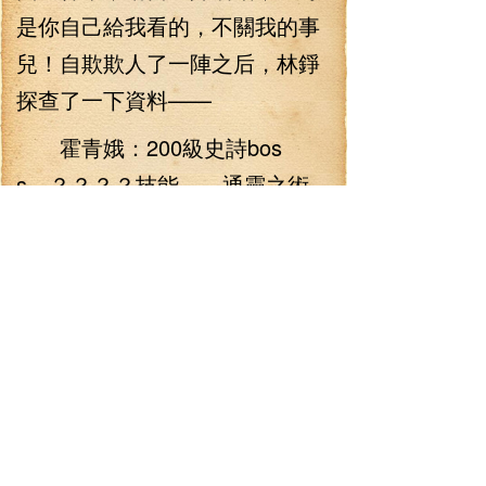
是你自己給我看的，不關我的事
兒！自欺欺人了一陣之后，林錚
探查了一下資料——
霍青娥：200級史詩bos
s，？？？？技能——通靈之術，
心魔，200級以下所有基礎道士技
能max。凡人修煉而成的仙人，
本身實力不足，所以不是天仙，
是地仙之一，意外的熱衷于傳播
道教并展示自己的實力，因為自
己的力量在華夏有些不入流，便
跑到扶桑發展，結果還是有些不
太如意，現在是碧陽城的顧問。