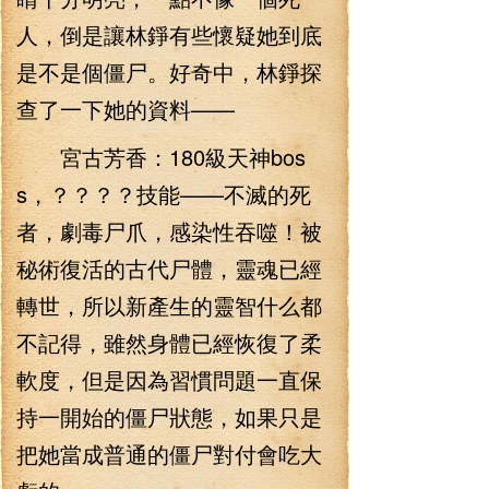
人，倒是讓林錚有些懷疑她到底
是不是個僵尸。好奇中，林錚探
查了一下她的資料——
宮古芳香：180級天神bos
s，？？？？技能——不滅的死
者，劇毒尸爪，感染性吞噬！被
秘術復活的古代尸體，靈魂已經
轉世，所以新產生的靈智什么都
不記得，雖然身體已經恢復了柔
軟度，但是因為習慣問題一直保
持一開始的僵尸狀態，如果只是
把她當成普通的僵尸對付會吃大