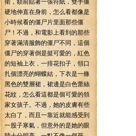
衛，額前貼著一張符紙，雙手僵
硬地伸直在身前，怎么看都像是
小時候看的僵尸片里面那些僵
尸！不過，和電影上看到的那些
穿著滿清服飾的僵尸不同，這個
僵尸的穿著倒是挺可愛的，紅色
的短袖上衣，一排花扣子，領口
扎個漂亮的蝴蝶結，下衣是一條
黑色的雙層裙，裙邊是白色蕾絲
花紋，怎么看這都是個可愛的領
家女孩子。不過，她的皮膚有些
太白了，而且一靠近就能感受到
一股子寒氣，但意外的是她的眼
睛十分明亮，一點不像一個死