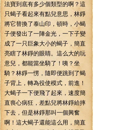
法寶到底有多少個類型的啊？這
只蝎子看起來有點兒意思，林錚
將它替換了泰山印，頓時，小蝎
子便發出了一陣金光，一下子變
成了一只巨象大小的蝎子，簡直
亮瞎了林錚的眼睛。這么大的玩
意兒，都能當坐騎了！咦？坐
騎？林錚一愣，隨即便跳到了蝎
子背上，轉為役使模式，前進！
大蝎子一下便飛了起來，速度簡
直喪心病狂，差點兒將林錚給摔
下去，但是林錚那叫一個興奮
啊！這大蝎子還能這么用，簡直