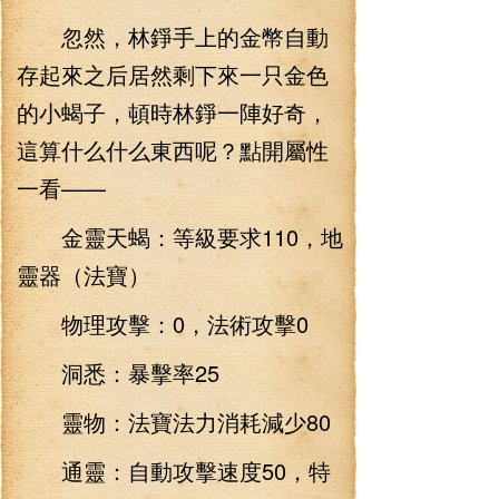
忽然，林錚手上的金幣自動
存起來之后居然剩下來一只金色
的小蝎子，頓時林錚一陣好奇，
這算什么什么東西呢？點開屬性
一看——
金靈天蝎：等級要求110，地
靈器（法寶）
物理攻擊：0，法術攻擊0
洞悉：暴擊率25
靈物：法寶法力消耗減少80
通靈：自動攻擊速度50，特