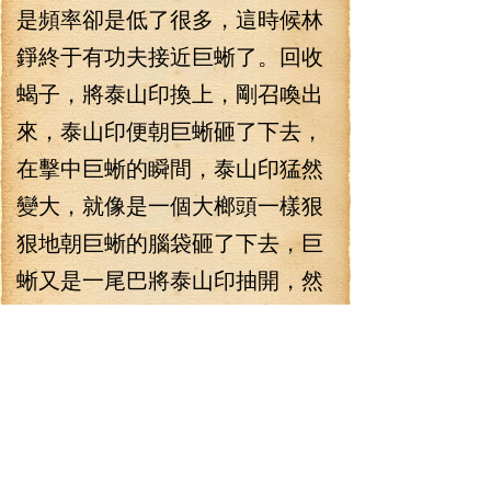
是頻率卻是低了很多，這時候林
錚終于有功夫接近巨蜥了。回收
蝎子，將泰山印換上，剛召喚出
來，泰山印便朝巨蜥砸了下去，
在擊中巨蜥的瞬間，泰山印猛然
變大，就像是一個大榔頭一樣狠
狠地朝巨蜥的腦袋砸了下去，巨
蜥又是一尾巴將泰山印抽開，然
而林錚已經沖過來了，巨蜥的嘴
巴剛要張開，林錚便已經一腳踢
中了它的下顎，就在它的腦袋仰
起來的時候，林錚一下拆解了劍
刃弓，狂劍之舞一套打完，直接