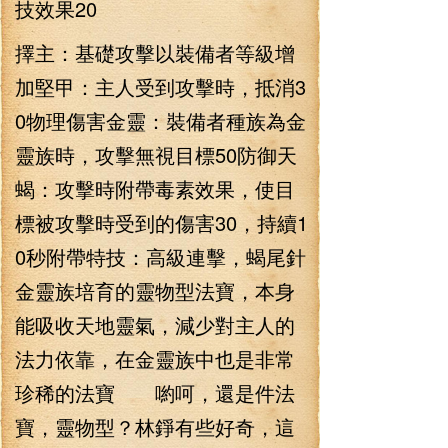
技效果20
擇主：基礎攻擊以裝備者等級增
加堅甲：主人受到攻擊時，抵消3
0物理傷害金靈：裝備者種族為金
靈族時，攻擊無視目標50防御天
蝎：攻擊時附帶毒素效果，使目
標被攻擊時受到的傷害30，持續1
0秒附帶特技：高級連擊，蝎尾針
金靈族培育的靈物型法寶，本身
能吸收天地靈氣，減少對主人的
法力依靠，在金靈族中也是非常
珍稀的法寶 喲呵，還是件法
寶，靈物型？林錚有些好奇，這