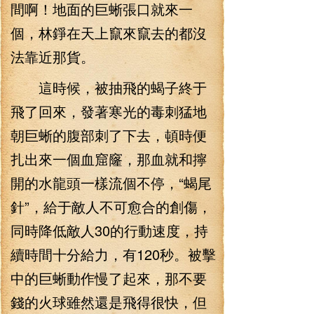
間啊！地面的巨蜥張口就來一
個，林錚在天上竄來竄去的都沒
法靠近那貨。
這時候，被抽飛的蝎子終于
飛了回來，發著寒光的毒刺猛地
朝巨蜥的腹部刺了下去，頓時便
扎出來一個血窟窿，那血就和擰
開的水龍頭一樣流個不停，“蝎尾
針”，給于敵人不可愈合的創傷，
同時降低敵人30的行動速度，持
續時間十分給力，有120秒。被擊
中的巨蜥動作慢了起來，那不要
錢的火球雖然還是飛得很快，但