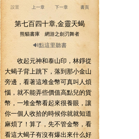
設置
上一章
下一章
書頁
第七百四十章,金靈天蝎
熊貓書庫 網游之劍刃舞者
🔊點這里聽書
收起元神和泰山印，林錚從
大蝎子背上跳下，落到那小金山
旁邊，看著這堆金幣可真叫人煩
惱，就不能弄些價值高點兒的貨
幣，一堆金幣看起來很養眼，讓
你一個人收拾的時候你就就知道
麻煩了！算了，先不管金幣，看
看這大蝎子有沒有爆出來什么好