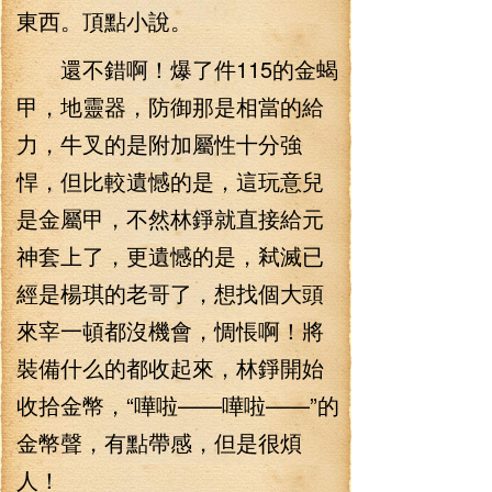
東西。頂點小說。
還不錯啊！爆了件115的金蝎
甲，地靈器，防御那是相當的給
力，牛叉的是附加屬性十分強
悍，但比較遺憾的是，這玩意兒
是金屬甲，不然林錚就直接給元
神套上了，更遺憾的是，弒滅已
經是楊琪的老哥了，想找個大頭
來宰一頓都沒機會，惆悵啊！將
裝備什么的都收起來，林錚開始
收拾金幣，“嘩啦——嘩啦——”的
金幣聲，有點帶感，但是很煩
人！