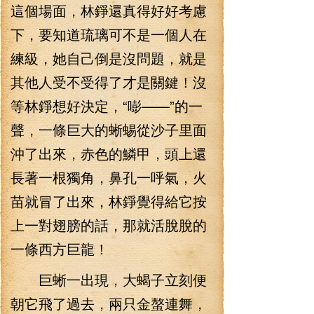
這個場面，林錚還真得好好考慮
下，要知道琉璃可不是一個人在
練級，她自己倒是沒問題，就是
其他人受不受得了才是關鍵！沒
等林錚想好決定，“嘭——”的一
聲，一條巨大的蜥蜴從沙子里面
沖了出來，赤色的鱗甲，頭上還
長著一根獨角，鼻孔一呼氣，火
苗就冒了出來，林錚覺得給它按
上一對翅膀的話，那就活脫脫的
一條西方巨龍！
巨蜥一出現，大蝎子立刻便
朝它飛了過去，兩只金螯連舞，