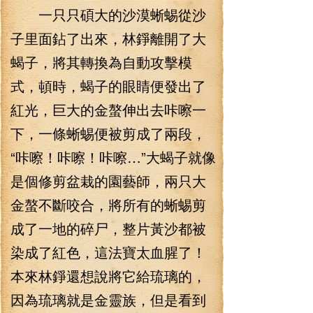
一只只碩大的沙漠蜥蜴從沙
子里面鉆了出來，林錚離開了大
蝎子，將其轉換為自動攻擊模
式，頓時，蝎子的眼睛便發出了
紅光，巨大的金螯伸出去咔嚓一
下，一條蜥蜴便被剪成了兩段，
“咔嚓！咔嚓！咔嚓…”大蝎子就像
是個修剪盆栽的園藝師，兩只大
金螯不斷咬合，將所有的蜥蜴剪
成了一地的碎尸，整片黃沙都被
染成了紅色，這法寶太血腥了！
本來林錚還想說將它給琉璃的，
因為琉璃就是金靈族，但是看到