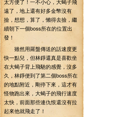
太方便了！一不小心，大蝎子飛
遠了，地上還有好多金幣沒有
撿，想想，算了，懶得去撿，繼
續朝下一個boss所在的位置出
發！
雖然用羅盤傳送的話速度更
快一點兒，但林錚還真是喜歡坐
在大蝎子背上飛馳的感覺，沒多
久，林錚便到了第二個boss所在
的地點附近，剛停下來，這才有
怪物跑出來，大蝎子的飛行速度
太快，前面那些連仇恨還沒有拉
起來他就飛走了！