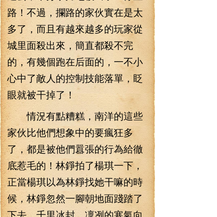
路！不過，攔路的家伙實在是太
多了，而且有越來越多的玩家從
城里面殺出來，簡直都殺不完
的，有幾個跑在后面的，一不小
心中了敵人的控制技能落單，眨
眼就被干掉了！
情況有點糟糕，南洋的這些
家伙比他們想象中的要瘋狂多
了，都是被他們囂張的行為給徹
底惹毛的！林錚拍了楊琪一下，
正當楊琪以為林錚找她干嘛的時
候，林錚忽然一腳朝地面踐踏了
下去，千里冰封，凜冽的寒氣向