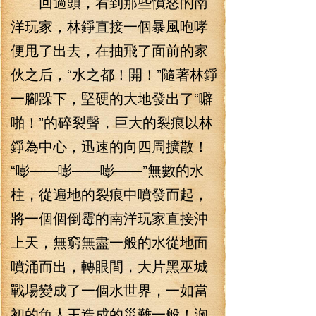
回過頭，看到那些憤怒的南
洋玩家，林錚直接一個暴風咆哮
便甩了出去，在抽飛了面前的家
伙之后，“水之都！開！”隨著林錚
一腳跺下，堅硬的大地發出了“噼
啪！”的碎裂聲，巨大的裂痕以林
錚為中心，迅速的向四周擴散！
“嘭——嘭——嘭——”無數的水
柱，從遍地的裂痕中噴發而起，
將一個個倒霉的南洋玩家直接沖
上天，無窮無盡一般的水從地面
噴涌而出，轉眼間，大片黑巫城
戰場變成了一個水世界，一如當
初的魚人王造成的災難一般！洶