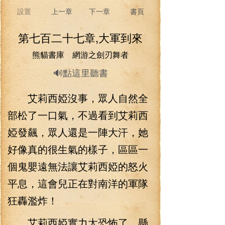
設置
上一章
下一章
書頁
第七百二十七章,大軍到來
熊貓書庫 網游之劍刃舞者
🔊點這里聽書
艾莉西婭沒事，眾人自然全
部松了一口氣，不過看到艾莉西
婭發飆，眾人還是一陣大汗，她
好像真的很生氣的樣子，區區一
個鬼嬰遠無法讓艾莉西婭的怒火
平息，這會兒正在對南洋的軍隊
狂轟濫炸！
艾莉西婭實力太恐怖了，懸