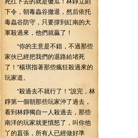
死扛下去的就是傻瓜！林錚立刻
下令，朝毒蟲谷撤退，然后依托
毒蟲谷防守，只要撐到紅南的大
軍殺過來，他們就贏了！
“你的主意是不錯，不過那些
家伙已經把我們的退路給堵死
了！”楊琪指著那些瘋狂殺過來的
玩家道。
“殺過去不就行了！”說完，林
錚第一個朝那些玩家沖了過去，
看到林錚獨自一人殺過去，那些
南洋的玩家就更憤怒了，叫你他
丫的囂張，所有人已經做好準