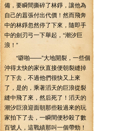
備，要瞬間撕碎了林錚，讓他為
自己的囂張付出代價！然而飛奔
中的林錚忽然停了下來，隨即手
中的劍刃弓一下舉起，“潮汐巨
浪！”
“噼啪——”大地開裂，一些個
沖得太快的家伙直接便朝裂縫掉
了下去，不過他們很快又上來
了，是的，乘著滔天的巨浪從裂
縫中飛了來，然后死了！滔天的
潮汐巨浪迎面朝那些殺過來的玩
家拍下了去，一瞬間便秒殺了數
百號人，這戰績那叫一個帶勁！