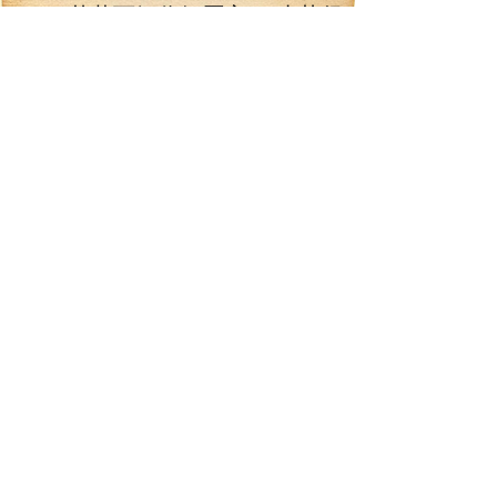
“艾莉西婭你好厲害！”小萌很
是崇拜地看著艾莉西婭道，這丫
頭最容易崇拜別人了，有這么一
個笨妞在身邊是很有成就感的！
艾莉西婭的怒氣一下便散了，伸
手又摸起了小萌的小腦袋瓜子。
有艾莉西婭鎮守，南洋的玩
家和npc已經不敢直接飛過來，因
為能飛的實在太少了，不夠艾莉
西婭一鍋端的，他們只能通過山
谷兩側沒有被完全封住的口子發
起進攻，不過，因為兩側的空間
實在不大，林錚他們分成兩撥防