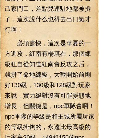
己家門口，差點兒連駐地都被拆
了，這次說什么也得去出口氣才
行啊！
必須盡快，這次是華夏的一
方進攻，紅南有楊琪在，那個練
級狂自從知道紅南會反攻之后，
就拼了命地練級，大戰開始前剛
好130級，130級和128級對玩家
來說，實力絕對沒有可能變態地
增長，但關鍵是，npc軍隊會啊！
npc軍隊的等級是和主城所屬玩家
的等級掛鉤的，永遠比最高級的
玩家高20級，149和150的npc，