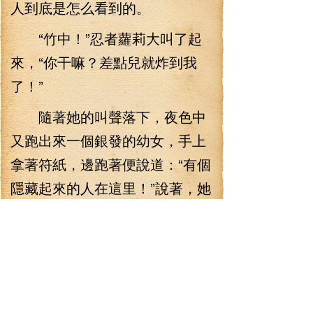
人到底是怎么看到的。
“竹中！”忍者蘿莉大叫了起
來，“你干嘛？差點兒就炸到我
了！”
隨著她的叫聲落下，夜色中
又跑出來一個銀發的幼女，手上
拿著符紙，邊跑著便說道：“有個
隱藏起來的人在這里！”說著，她
又朝林錚射出了符紙，十分之準
確地朝林錚飛了過去。看到這些
飛來的符紙，林錚已經可以確
定，這剛出來的丫頭能看到他，
避開符紙的時候朝她望過去，林