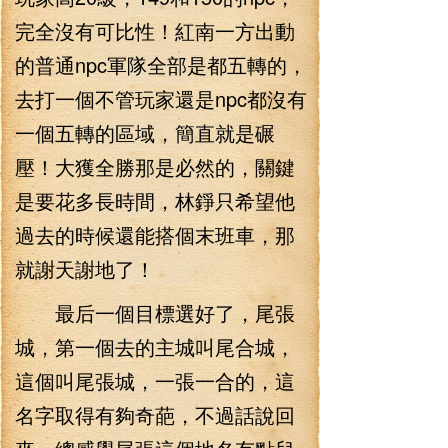
完全沒有可比性！紅南一方出動
的普通npc軍隊全部是都五轉的，
去打一個不管玩家還是npc都沒有
一個五轉的區域，簡直就是碾
壓！大獲全勝那是必然的，關鍵
是要花多長時間，林錚只希望他
過去的時候還能搭個末班車，那
就謝天謝地了！
最后一個目標選好了，尾張
城，第一個去的主城叫尾合城，
這個叫尾張城，一張一合的，這
名字取得有夠奇葩，不過話說回