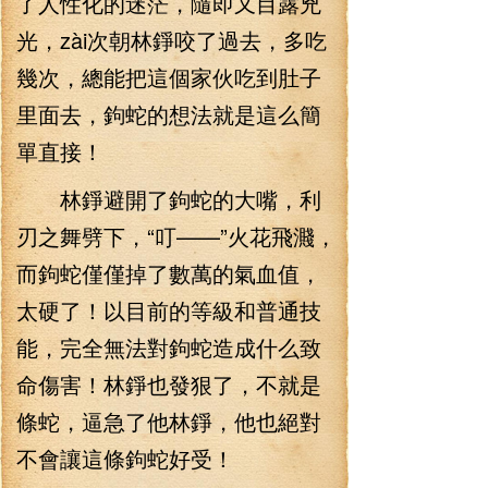
了人性化的迷茫，隨即又目露兇
光，zài次朝林錚咬了過去，多吃
幾次，總能把這個家伙吃到肚子
里面去，鉤蛇的想法就是這么簡
單直接！
林錚避開了鉤蛇的大嘴，利
刃之舞劈下，“叮——”火花飛濺，
而鉤蛇僅僅掉了數萬的氣血值，
太硬了！以目前的等級和普通技
能，完全無法對鉤蛇造成什么致
命傷害！林錚也發狠了，不就是
條蛇，逼急了他林錚，他也絕對
不會讓這條鉤蛇好受！