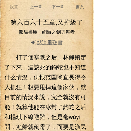
設置
上一章
下一章
書頁
第六百六十五章,又掉級了
熊貓書庫 網游之劍刃舞者
🔊點這里聽書
打了個寒戰之后，林錚鎮定
了下來，這該死的鉤蛇也不知道
什么情況，仇恨范圍簡直長得令
人抓狂！想要甩掉這個家伙，就
目前的情況來說，完全就沒有可
能！就算他能在冰封了鉤蛇之后
和楊琪下線避難，但是毫wúyí
問，漁船就倒霉了，而要是漁民