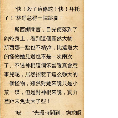
“快！殺了這條蛇！快！拜托
了！”林錚急得一陣跳腳！
斯西娜聞言，目光便落到了
鉤蛇身上，看到這個龐然大物，
斯西娜一點也不精yà，比這還大
的怪物她見過也不是一次兩次
了。不過神棍這個笨蛋還真會惹
事兒呢，居然招惹了這么強大的
一個怪物，雖然對她來說只是小
菜一碟，但是對神棍來說，實力
差距未免太大了些！
“嘭——”光環時間到，鉤蛇瞬