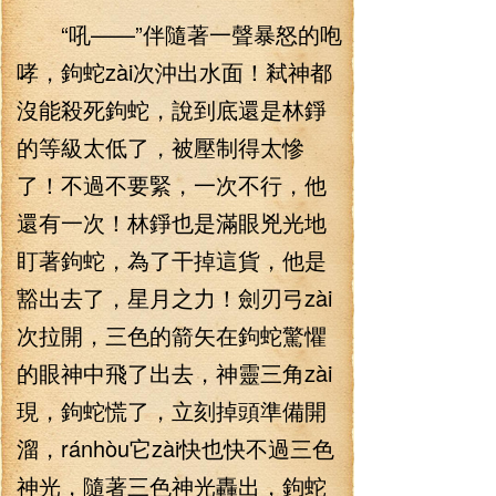
“吼——”伴隨著一聲暴怒的咆
哮，鉤蛇zài次沖出水面！弒神都
沒能殺死鉤蛇，說到底還是林錚
的等級太低了，被壓制得太慘
了！不過不要緊，一次不行，他
還有一次！林錚也是滿眼兇光地
盯著鉤蛇，為了干掉這貨，他是
豁出去了，星月之力！劍刃弓zài
次拉開，三色的箭矢在鉤蛇驚懼
的眼神中飛了出去，神靈三角zài
現，鉤蛇慌了，立刻掉頭準備開
溜，ránhòu它zài快也快不過三色
神光，隨著三色神光轟出，鉤蛇