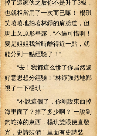
掉了這家伙之后你不是升了3級，
也就相當用了一次而已嘛！”楊琪
笑嘻嘻地拍著林錚的肩膀道，但
馬上又原形畢露，“不過可惜啊！
要是姐姐我當時離得近一點，就
能分到一點經驗了！”
“去！我都這么慘了你居然還
好意思想分經驗！”林錚強烈地鄙
視了一下楊琪！
“不說這個了，你剛說東西掉
海里面了？掉了多少啊？”一說到
鉤蛇掉的東西，楊琪雙眼便直發
光，史詩裝備！里面有史詩裝