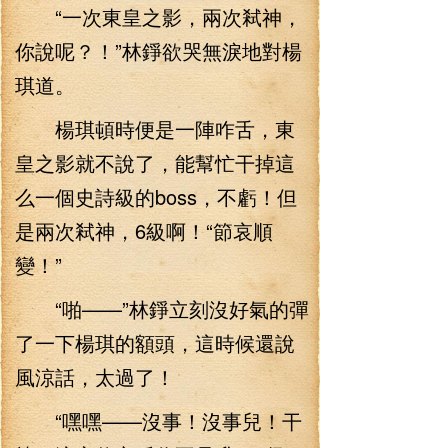
“一次東皇之影，兩次弒神，
你說呢？！”林錚欲哭無淚地對楊
琪道。
楊琪頓時便是一陣咋舌，東
皇之影就不說了，能幫忙干掉這
么一個史詩級的boss，不虧！但
是兩次弒神，6級啊！“節哀順
變！”
“啪——”林錚立刻沒好氣的彈
了一下楊琪的額頭，這時候還說
風涼話，太過了！
“嘿嘿——沒事！沒事兒！干