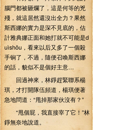
腦門都被砸爛了，這是何等的兇
殘，就這居然還沒出全力？果然
斯西娜的實力是深不見底的，估
計雅典娜正面和她打就不可能是d
uìshǒu，看來以后又多了一個殺
手锏了，不過，隨便召喚斯西娜
的話，貌似不是個好主意…
回過神來，林錚趕緊聯系楊
琪，才打開隊伍頻道，楊琪便著
急地問道：“甩掉那家伙沒有？”
“甩個屁，我直接宰了它！”林
錚無奈地說道。