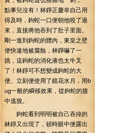
點事兒沒有！林錚正慶幸自己用
得及時，鉤蛇一口便朝他咬了過
來，直接將他吞到了肚子里面。
剛一進到鉤蛇的體內，東皇之壁
便快速地被腐蝕，林錚嚇了一
跳，這鉤蛇的消化液也太牛叉
了！林錚可不想變成鉤蛇的大
便。立刻便使用了鏡花水月，用b
ug一般的瞬移效果，從鉤蛇的腹
中逃脫。
鉤蛇看到明明被自己吞掉的
林錚又出現了，頓時眼中便露出