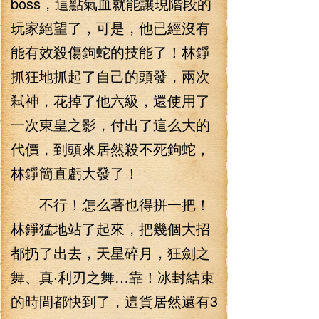
boss，這點氣血就能讓現階段的
玩家絕望了，可是，他已經沒有
能有效殺傷鉤蛇的技能了！林錚
抓狂地抓起了自己的頭發，兩次
弒神，花掉了他六級，還使用了
一次東皇之影，付出了這么大的
代價，到頭來居然殺不死鉤蛇，
林錚簡直虧大發了！
不行！怎么著也得拼一把！
林錚猛地站了起來，把幾個大招
都扔了出去，天星碎月，狂劍之
舞、真·利刃之舞…靠！冰封結束
的時間都快到了，這貨居然還有3