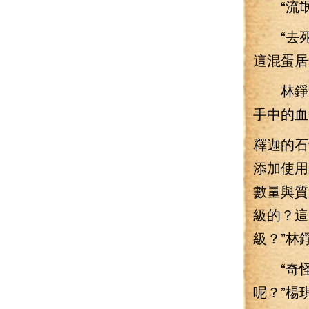
“流氓
“去死
這混蛋居
林錚笑
手中的血
釋迦的石
添加使用
數量與質
級的？這
級？”林
“奇怪
呢？”楊