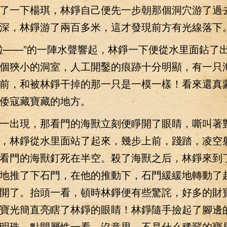
了一下楊琪，林錚自己便先一步朝那個洞穴游了過
深，林錚游了兩百多米，這才發現前方有光線落下
——”的一陣水聲響起，林錚一下便從水里面鉆了
個狹小的洞室，人工開鑿的痕跡十分明顯，有一只
前，和被林錚干掉的那一只是一模一樣！看來還真
倭寇藏寶藏的地方。
出現，那看門的海獸立刻便睜開了眼睛，嘶叫著
，林錚從水里面站了起來，幾步上前，踐踏，凌空
看門的海獸釘死在半空。殺了海獸之后，林錚來到
地推了下石門，在他的推動下，石門緩緩地轉動了
開了。抬頭一看，頓時林錚便有些驚詫，好多的財
寶光簡直亮瞎了林錚的眼睛！林錚隨手撿起了腳邊
明珠，點開屬性一看，沒意思，不是什么稀罕的寶