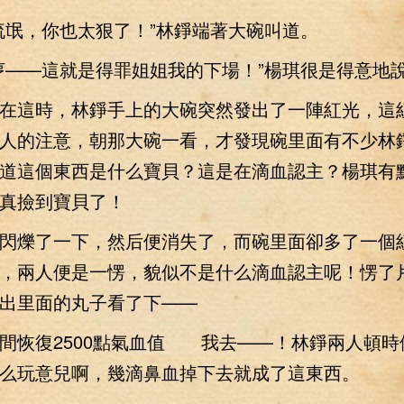
氓，你也太狠了！”林錚端著大碗叫道。
——這就是得罪姐姐我的下場！”楊琪很是得意地
這時，林錚手上的大碗突然發出了一陣紅光，這
人的注意，朝那大碗一看，才發現碗里面有不少林
道這個東西是什么寶貝？這是在滴血認主？楊琪有
真撿到寶貝了！
爍了一下，然后便消失了，而碗里面卻多了一個
，兩人便是一愣，貌似不是什么滴血認主呢！愣了
出里面的丸子看了下——
間恢復2500點氣血值 我去——！林錚兩人頓時
么玩意兒啊，幾滴鼻血掉下去就成了這東西。