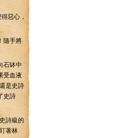
覺得惡心，
！隨手將
向石缽中
果受血液
還是史詩
了史詩
史詩級的
盯著林