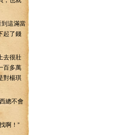
看到這滿當
下起了錢
上去很壯
一百多萬
是對楊琪
西總不會
找啊！”