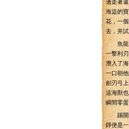
邊走著還
海盜的寶
花，一個
去，并試
魚龍的
一擊利刃
潛入了海
一口朝他
劍刃弓上
這海獸也
瞬間零蛋
踢開了
錚便是一