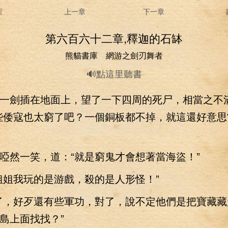
置
上一章
下一章
第六百六十二章,釋迦的石缽
熊貓書庫 網游之劍刃舞者
🔊點這里聽書
劍插在地面上，望了一下四周的死尸，相當之不
些倭寇也太窮了吧？一個銅板都不掉，就這還好意思
然一笑，道：“就是窮鬼才會想著當海盜！”
姐我玩的是游戲，殺的是人形怪！”
，好歹還有些軍功，對了，說不定他們是把寶藏藏
島上面找找？”