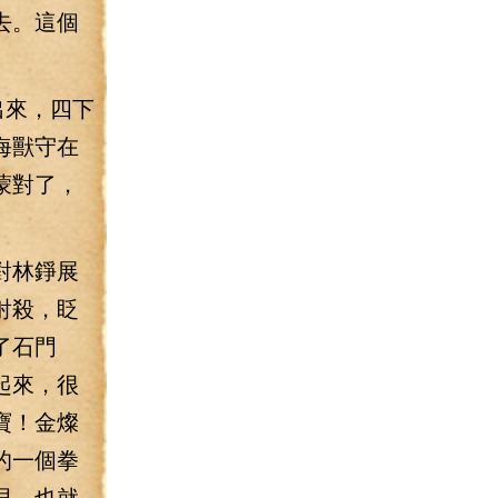
去。這個
。
出來，四下
海獸守在
蒙對了，
對林錚展
射殺，眨
了石門
起來，很
寶！金燦
的一個拳
貝，也就