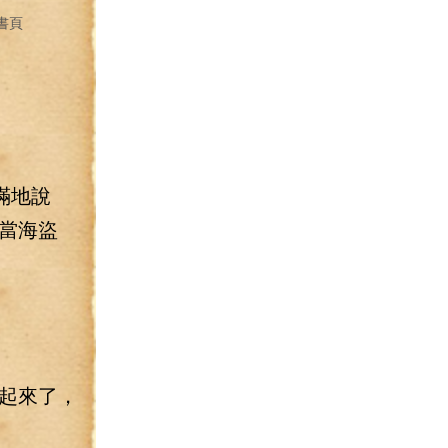
書頁
滿地說
當海盜
起來了，