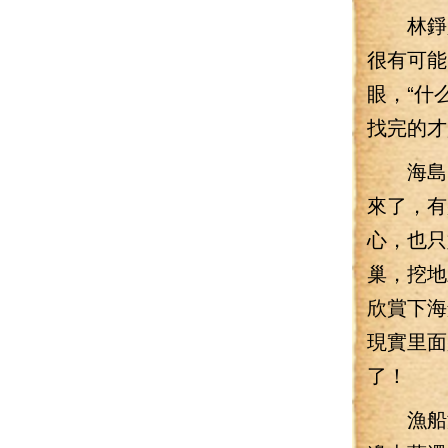
林錚只
很有可能
眼，“什
找完的才
海島的
來了，有
心，也只
巢，挖地
欣賞下海
現實里面
了！
漁船漸