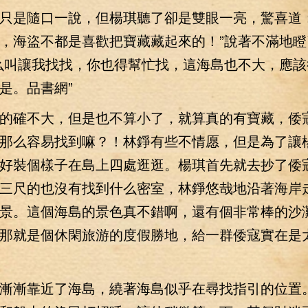
是隨口一說，但楊琪聽了卻是雙眼一亮，驚喜道：
，海盜不都是喜歡把寶藏藏起來的！”說著不滿地瞪
么叫讓我找找，你也得幫忙找，這海島也不大，應該
是。品書網”
確不大，但是也不算小了，就算真的有寶藏，倭
那么容易找到嘛？！林錚有些不情愿，但是為了讓
好裝個樣子在島上四處逛逛。楊琪首先就去抄了倭
三尺的也沒有找到什么密室，林錚悠哉地沿著海岸
景。這個海島的景色真不錯啊，還有個非常棒的沙
那就是個休閑旅游的度假勝地，給一群倭寇實在是
漸靠近了海島，繞著海島似乎在尋找指引的位置