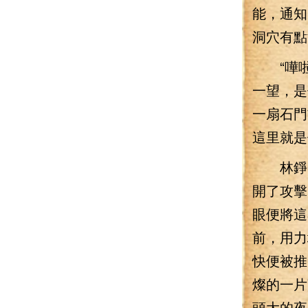
能，通知
洞穴有點
“嘩啦
一望，是
一扇石門
這里就是
林錚一
開了攻擊
眼便將這
前，用力
快便被推
燦的一片
頭大的夜