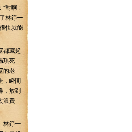
“對啊！
了林錚一
很快就能
寇都藏起
楊琪死
寇的老
走，瞬間
灘，放到
太浪費
。林錚一