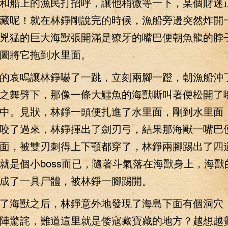
和船上的漁民打招呼，讓他稍微等一下，某個財迷
藏呢！就在林錚剛說完的時候，漁船旁邊突然炸開
兇猛的巨大海獸張開滿是獠牙的嘴巴便朝魚龍的脖
圖將它拖到水里面。
哀鳴讓林錚嚇了一跳，立刻兩腳一蹬，朝漁船沖
之舞劈下，那像一條大鱷魚的海獸嘶叫著便松開了
中。見狀，林錚一頭便扎進了水里面，剛到水里面
咬了過來，林錚揮出了劍刃弓，結果那海獸一嘴巴
面，被雙刃刺得上下顎都穿了，林錚兩腳踢出了四
就是個小boss而已，隨著斗氣落在海獸身上，海獸
成了一具尸體，被林錚一腳踢開。
海獸之后，林錚意外地發現了海島下面有個洞穴
陣驚詫，難道這里就是倭寇藏寶藏的地方？越想越