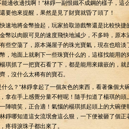
能邊收邊找啊！”林錚一副恨鐵不成鋼的樣子，這
還要他來提醒，果然是見了財寶就昏了頭了！
速地將金幣撿起，玩家拾取游戲幣還是比較快捷
金幣以肉眼可見的速度飛快地減少，不多時，原本
有些空蕩了，原本滿屋子的珠光寶氣，現在也暗淡
幣，地面上就剩下一些珠寶什么的，這樣找能用的
楊琪抓了一把寶石看了下，都是能用來鑲嵌的，就
齊，沒什么太稀有的寶石。
什么？”林錚拿起了一個灰色的東西，看著像個大
，拿在手上感覺分量不輕呢！隨手扣道了楊琪的頭
一陣噴笑，正合適！氣惱的楊琪抓起頭上的大碗便
林錚哪知道這女流氓會這么狠，一下便被砸了個正
，疼得淚珠子都出來了。