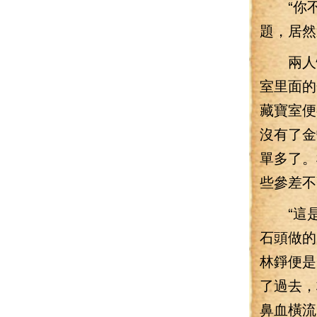
“你不
題，居然
兩人快
室里面的
藏寶室便
沒有了金
單多了。
些參差不
“這是
石頭做的
林錚便是
了過去，
鼻血橫流