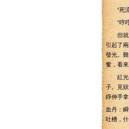
“死流
“哼哼
但就在
引起了兩
發光。難
奮，看來
紅光閃
子。見狀
錚伸手拿
血丹：瞬
吐槽，什