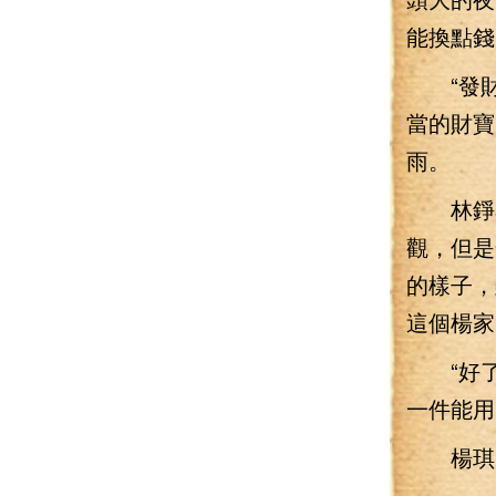
能換點錢
“發財
當的財寶
雨。
林錚看
觀，但是
的樣子，
這個楊家
“好了
一件能用
楊琪四