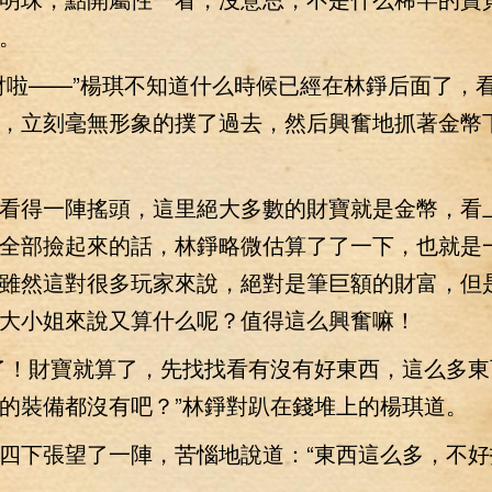
。
啦——”楊琪不知道什么時候已經在林錚后面了，
，立刻毫無形象的撲了過去，然后興奮地抓著金幣
得一陣搖頭，這里絕大多數的財寶就是金幣，看
全部撿起來的話，林錚略微估算了了一下，也就是
雖然這對很多玩家來說，絕對是筆巨額的財富，但
大小姐來說又算什么呢？值得這么興奮嘛！
！財寶就算了，先找找看有沒有好東西，這么多東
的裝備都沒有吧？”林錚對趴在錢堆上的楊琪道。
下張望了一陣，苦惱地說道：“東西這么多，不好