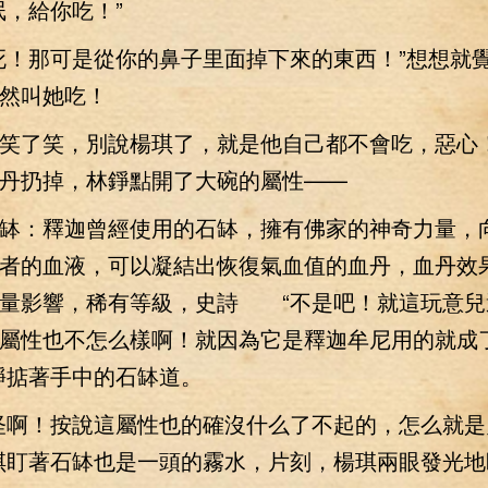
，給你吃！”
！那可是從你的鼻子里面掉下來的東西！”想想就
然叫她吃！
了笑，別說楊琪了，就是他自己都不會吃，惡心
丹扔掉，林錚點開了大碗的屬性——
缽：釋迦曾經使用的石缽，擁有佛家的神奇力量，
者的血液，可以凝結出恢復氣血值的血丹，血丹效
量影響，稀有等級，史詩 “不是吧！就這玩意兒
屬性也不怎么樣啊！就因為它是釋迦牟尼用的就成
錚掂著手中的石缽道。
啊！按說這屬性也的確沒什么了不起的，怎么就是
琪盯著石缽也是一頭的霧水，片刻，楊琪兩眼發光地