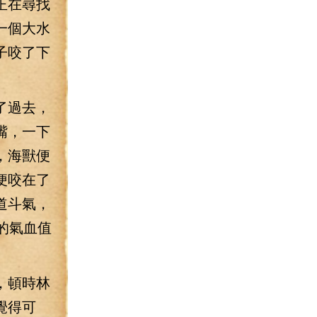
正在尋找
一個大水
子咬了下
了過去，
嘴，一下
，海獸便
便咬在了
道斗氣，
的氣血值
，頓時林
覺得可