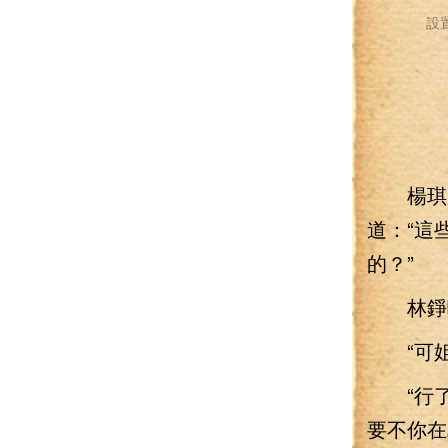
設
楊琪一
道：“這
的？”
林錚啞
“可姐
“行了
要不你在