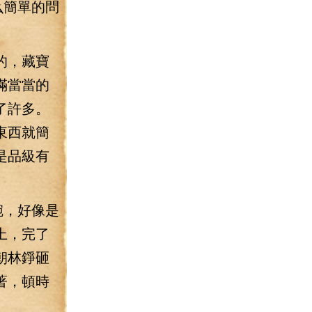
么簡單的問
的，藏寶
滿當當的
了許多。
東西就簡
是品級有
碗，好像是
上，完了
朝林錚砸
著，頓時