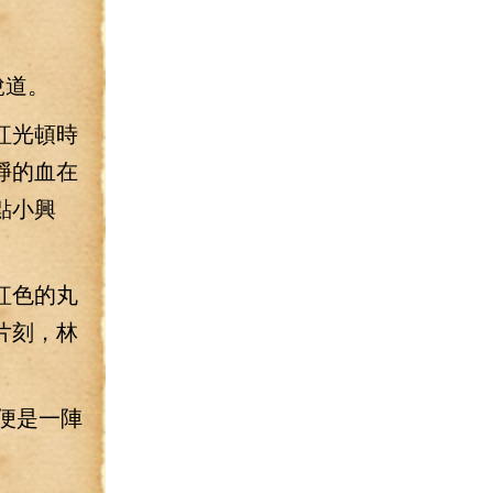
說道。
紅光頓時
錚的血在
點小興
紅色的丸
片刻，林
便是一陣