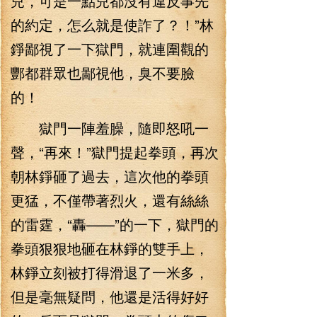
兒，可是一點兒都沒有違反事先
的約定，怎么就是使詐了？！”林
錚鄙視了一下獄門，就連圍觀的
酆都群眾也鄙視他，臭不要臉
的！
獄門一陣羞臊，隨即怒吼一
聲，“再來！”獄門提起拳頭，再次
朝林錚砸了過去，這次他的拳頭
更猛，不僅帶著烈火，還有絲絲
的雷霆，“轟——”的一下，獄門的
拳頭狠狠地砸在林錚的雙手上，
林錚立刻被打得滑退了一米多，
但是毫無疑問，他還是活得好好