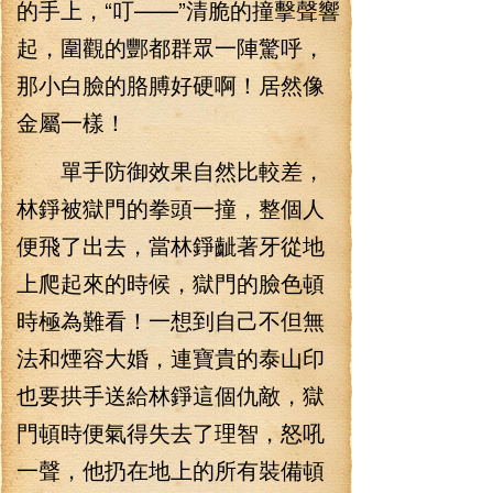
的手上，“叮——”清脆的撞擊聲響
起，圍觀的酆都群眾一陣驚呼，
那小白臉的胳膊好硬啊！居然像
金屬一樣！
單手防御效果自然比較差，
林錚被獄門的拳頭一撞，整個人
便飛了出去，當林錚齜著牙從地
上爬起來的時候，獄門的臉色頓
時極為難看！一想到自己不但無
法和煙容大婚，連寶貴的泰山印
也要拱手送給林錚這個仇敵，獄
門頓時便氣得失去了理智，怒吼
一聲，他扔在地上的所有裝備頓