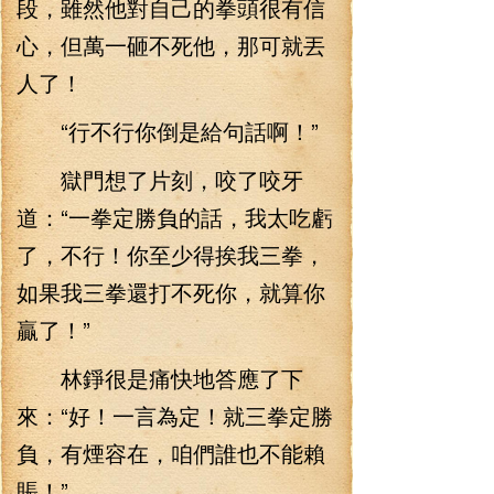
段，雖然他對自己的拳頭很有信
心，但萬一砸不死他，那可就丟
人了！
“行不行你倒是給句話啊！”
獄門想了片刻，咬了咬牙
道：“一拳定勝負的話，我太吃虧
了，不行！你至少得挨我三拳，
如果我三拳還打不死你，就算你
贏了！”
林錚很是痛快地答應了下
來：“好！一言為定！就三拳定勝
負，有煙容在，咱們誰也不能賴
賬！”