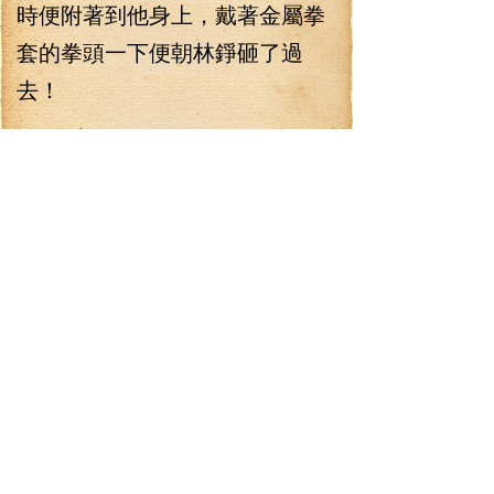
時便附著到他身上，戴著金屬拳
套的拳頭一下便朝林錚砸了過
去！
“哼——”獄門的行為引起了陸
判的怒氣，只見陸判拔下了頭上
的一支毛筆，虛空中畫出了一個
“禁”，頓時，獄門的身體便動彈不
得了！這時，陸判走到了獄門身
邊，伸手一拂，冒著黑氣的泰山
印便落在了她手上，拿到了泰山
印，陸判語氣陰沉地說道：“這是
一場公平的比試，既然輸了，那
就要履行事先的約定，你不止沒