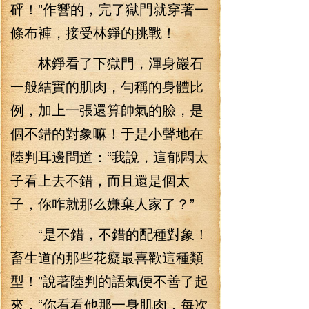
砰！”作響的，完了獄門就穿著一
條布褲，接受林錚的挑戰！
林錚看了下獄門，渾身巖石
一般結實的肌肉，勻稱的身體比
例，加上一張還算帥氣的臉，是
個不錯的對象嘛！于是小聲地在
陸判耳邊問道：“我說，這郁悶太
子看上去不錯，而且還是個太
子，你咋就那么嫌棄人家了？”
“是不錯，不錯的配種對象！
畜生道的那些花癡最喜歡這種類
型！”說著陸判的語氣便不善了起
來，“你看看他那一身肌肉，每次