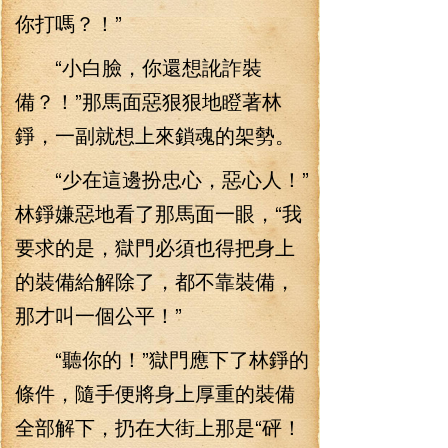
你打嗎？！”
“小白臉，你還想訛詐裝
備？！”那馬面惡狠狠地瞪著林
錚，一副就想上來鎖魂的架勢。
“少在這邊扮忠心，惡心人！”
林錚嫌惡地看了那馬面一眼，“我
要求的是，獄門必須也得把身上
的裝備給解除了，都不靠裝備，
那才叫一個公平！”
“聽你的！”獄門應下了林錚的
條件，隨手便將身上厚重的裝備
全部解下，扔在大街上那是“砰！