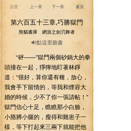
設置
上一章
下一章
書頁
第六百五十三章,巧勝獄門
熊貓書庫 網游之劍刃舞者
🔊點這里聽書
“砰——”獄門兩個砂鍋大的拳
頭撞在一起，猙獰地盯著林錚
道：“很好，算你還有種，放心，
我會手下留情的，等我和煙容大
婚的時候，少不了你一張請帖！”
獄門信心十足，瞧瞧那小白臉，
小胳膊小腿的，瘦得和雞崽子一
樣，等下打起來三兩下就能把他