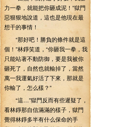
力一拳，就能把你砸成泥！”獄門
惡狠狠地說道，這也是他現在最
想干的事情！
“那好吧！勝負的條件就是這
個！”林錚笑道，“你砸我一拳，我
只能站著不動防御，要是我被你
砸死了，自然也就輸掉了，當然
萬一我運氣好活了下來，那就是
你輸了，怎么樣？”
“這…”獄門反而有些遲疑了，
看林錚那自信滿滿的樣子，獄門
覺得林錚多半有什么保命的手