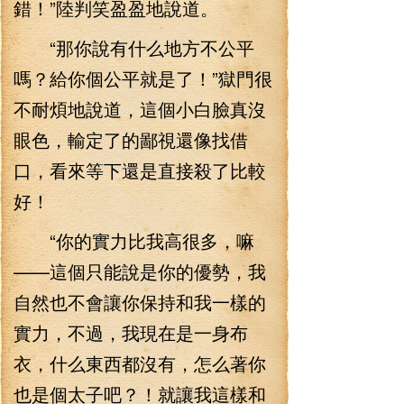
錯！”陸判笑盈盈地說道。
“那你說有什么地方不公平
嗎？給你個公平就是了！”獄門很
不耐煩地說道，這個小白臉真沒
眼色，輸定了的鄙視還像找借
口，看來等下還是直接殺了比較
好！
“你的實力比我高很多，嘛
——這個只能說是你的優勢，我
自然也不會讓你保持和我一樣的
實力，不過，我現在是一身布
衣，什么東西都沒有，怎么著你
也是個太子吧？！就讓我這樣和