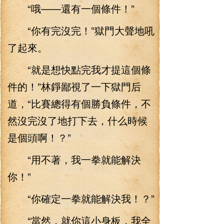
“哦——還有一個條件！”
“你有完沒完！”獄門大聲地吼
了起來。
“就是想快點完我才提這個條
件的！”林錚鄙視了一下獄門后
道，“比賽總得有個勝負條件，不
然沒完沒了地打下去，什么時候
是個頭啊！？”
“用不著，我一拳就能解決
你！”
“你確定一拳就能解決我！？”
“當然，就你這小身板，我全