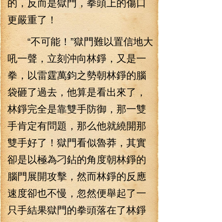
的，反而是獄門，拳頭上的傷口
更嚴重了！
“不可能！”獄門難以置信地大
吼一聲，立刻沖向林錚，又是一
拳，以雷霆萬鈞之勢朝林錚的腦
袋砸了過去，他算是看出來了，
林錚完全是靠雙手防御，那一雙
手肯定有問題，那么他就繞開那
雙手好了！獄門看似魯莽，其實
卻是以極為刁鉆的角度朝林錚的
腦門展開攻擊，然而林錚的反應
速度卻也不慢，忽然便舉起了一
只手結果獄門的拳頭落在了林錚