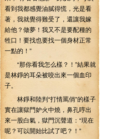
看到我都感覺油膩得慌，光是看
著，我就覺得難受了，還讓我嫁
給他？做夢！我又不是要配種的
牲口！要找也要找一個身材正常
一點的！”
“那你看我怎么樣？！”結果就
是林錚的耳朵被咬出來一個血印
子。
林錚和陸判“打情罵俏”的樣子
實在讓獄門妒火中燒，鼻孔哼出
來一股白氣，獄門沉聲道：“現在
呢？可以開始比試了吧？！”