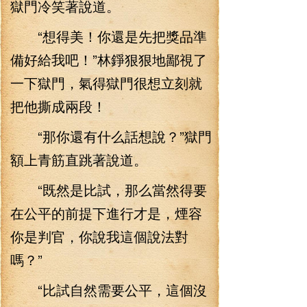
獄門冷笑著說道。
“想得美！你還是先把獎品準
備好給我吧！”林錚狠狠地鄙視了
一下獄門，氣得獄門很想立刻就
把他撕成兩段！
“那你還有什么話想說？”獄門
額上青筋直跳著說道。
“既然是比試，那么當然得要
在公平的前提下進行才是，煙容
你是判官，你說我這個說法對
嗎？”
“比試自然需要公平，這個沒