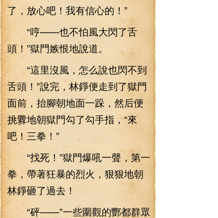
了，放心吧！我有信心的！”
“哼——也不怕風大閃了舌
頭！”獄門嫉恨地說道。
“這里沒風，怎么說也閃不到
舌頭！”說完，林錚便走到了獄門
面前，抬腳朝地面一跺，然后便
挑釁地朝獄門勾了勾手指，“來
吧！三拳！”
“找死！”獄門爆吼一聲，第一
拳，帶著狂暴的烈火，狠狠地朝
林錚砸了過去！
“砰——”一些圍觀的酆都群眾