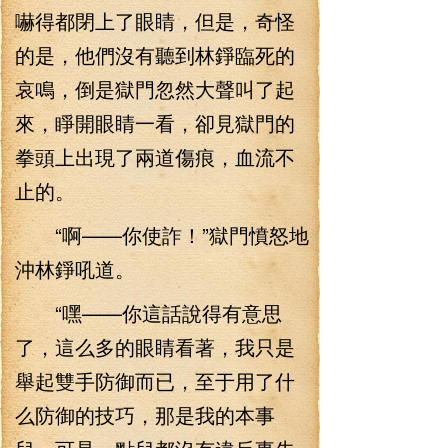
嚇得都閉上了眼睛，但是，奇怪
的是，他們沒有聽到林錚臨死的
哀鳴，倒是獄門忽然大聲叫了起
來，睜開眼睛一看，卻見獄門的
拳頭上出現了兩道傷痕，血流不
止的。
“啊——你使詐！”獄門憤怒地
沖林錚吼道。
“嘿——你這話說得有意思
了，這么多的眼睛看著，我只是
舉起雙手防御而已，至于用了什
么防御的技巧，那是我的本事