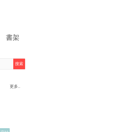
書架
更多..
完結