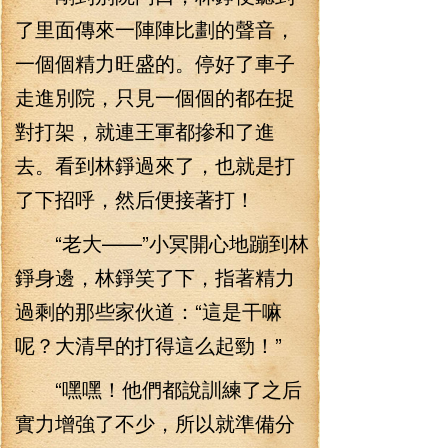
了里面傳來一陣陣比劃的聲音，
一個個精力旺盛的。停好了車子
走進別院，只見一個個的都在捉
對打架，就連王軍都摻和了進
去。看到林錚過來了，也就是打
了下招呼，然后便接著打！
“老大——”小冥開心地蹦到林
錚身邊，林錚笑了下，指著精力
過剩的那些家伙道：“這是干嘛
呢？大清早的打得這么起勁！”
“嘿嘿！他們都說訓練了之后
實力增強了不少，所以就準備分