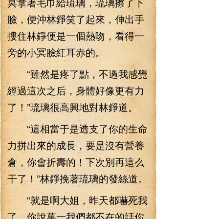
冥拿著毛巾給琉璃，琉璃擦了下
臉，便沖林錚笑了起來，伸出手
摟住林錚便是一個熱吻，看得一
旁的小冥臉紅耳赤的。
“雖然是疼了點，不過我感覺
經過這次之后，身體好像更有力
了！”琉璃很高興地對林錚道。
“這相當于是透支了你的生命
力拼出來的成長，要是沒有營養
倉，你會折壽的！下次別再這么
干了！”林錚挽著琉璃的發絲道。
“就是啊大姐，昨天都嚇死我
了，你說萬一我們都不在的話你