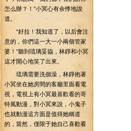
怎么辦？！”小冥心有余悸地說
道。
“好拉！我知道了，以后會注
意的，你們這一大一小兩個管家
婆！”聽到琉璃妥協，林錚和小冥
這才開心地笑了出來。
琉璃需要洗個澡，林錚抱著
小冥坐在她房間的客廳里面看電
視，電視上有小冥最喜歡看的哥
特風動漫，對小冥來說，小鬼子
也就動漫這方面是值得她稱道
的，當然，僅限于她自己喜歡看