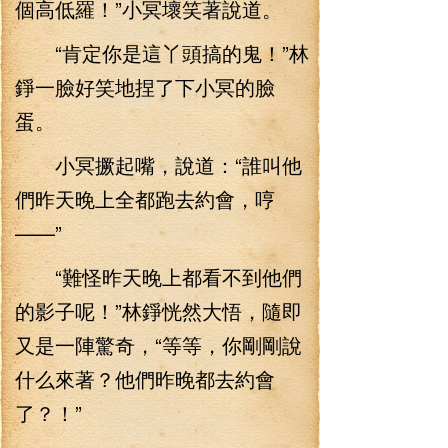
個高低羅！”小冥壞笑著說道。
“肯定你是這丫頭搞的鬼！”林
錚一臉好笑地捏了下小冥的臉
蛋。
小冥撅起嘴，說道：“誰叫他
們昨天晚上全都跑去約會，哼
——”
“難怪昨天晚上都看不到他們
的影子呢！”林錚恍然大悟，隨即
又是一陣驚奇，“等等，你剛剛說
什么來著？他們昨晚都去約會
了？！”