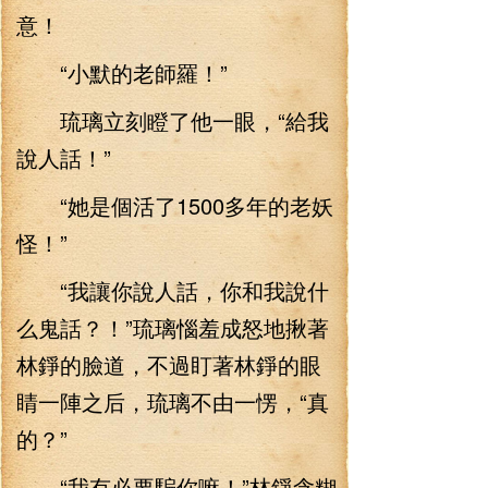
意！
“小默的老師羅！”
琉璃立刻瞪了他一眼，“給我
說人話！”
“她是個活了1500多年的老妖
怪！”
“我讓你說人話，你和我說什
么鬼話？！”琉璃惱羞成怒地揪著
林錚的臉道，不過盯著林錚的眼
睛一陣之后，琉璃不由一愣，“真
的？”
“我有必要騙你嘛！”林錚含糊