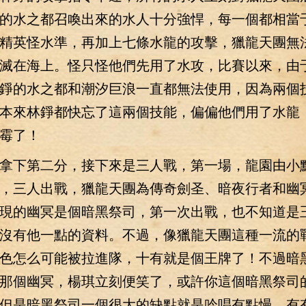
的水之都召喚出來的水人十分強悍，每一個都相當
精英怪水準，再加上七條水龍的攻擊，獵龍天團無
滅在海上。怪只怪他們先用了水攻，比賽以來，由
錚的水之都和潮汐巨浪一直都無法使用，因為兩個
本來林錚都快忘了這兩個技能，偏偏他們用了水龍
霉了！
下第二分，接下來是三人戰，第一場，龍園由小
，三人出戰，獵龍天團為傳奇劍圣、暗夜行者和幽
現的幽冥是個暗黑祭司，第一次出戰，也不知道是
沒有他一點的資料。不過，像獵龍天團這種一流的
色怎么可能被拉進隊，十有就是個王牌了！不過暗
那個幽冥，楊琪立刻便笑了，或許你這個暗黑祭司
但是暗黑祭司一個很大的缺點就是吟唱有點慢，有