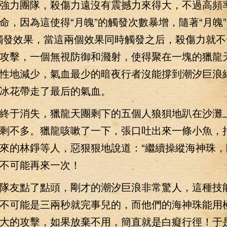
強力團隊，殺傷力遠沒有震撼力來得大，不過高頻
命，因為這使得“月魄”的觸發次數暴增，隨著“月魄”
觸發效果，當這兩個效果同時觸發之后，殺傷力就不
攻擊，一個無視防御和濺射，使得聚在一塊的獵龍
性地減少，氣血最少的暗夜行者沒能撐到潮汐巨浪
冰花帶走了最后的氣血。
于消失，獵龍天團剩下的五個人狼狽地趴在沙灘
剩不多。獵龍咳嗽了一下，張口吐出來一條小魚，
來的林錚等人，惡狠狠地說道：“繼續操縱海神珠，
不可能再來一次！
友點了點頭，剛才的潮汐巨浪非常驚人，這種技
不可能是三兩秒就完事兒的，而他們的海神珠能用
大的攻擊，如果放棄不用，簡直就是白癡行徑！于