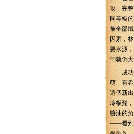
攻，完整
同等級的
被全部殲
因素，林
要水源，
們就倒大
成功拿
萌、有希
這個新出
冷板凳，
醬油的角
——看到
很牛叉，