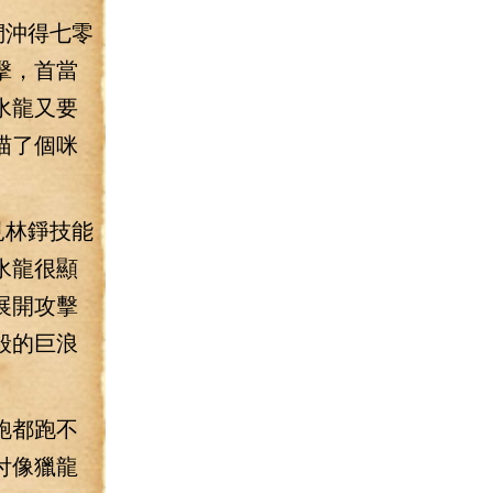
們沖得七零
擊，首當
水龍又要
喵了個咪
見林錚技能
水龍很顯
展開攻擊
般的巨浪
跑都跑不
付像獵龍