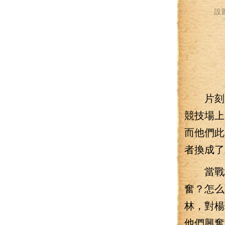
設
片刻的
競技場上
而他們此
者換成了
當戰場
奮？怎么
林，對楊
他們興奮