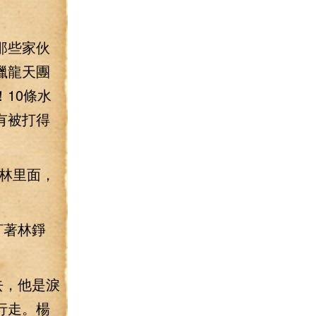
那些家伙
獵龍天團
10條水
有被打得
林里面，
盯著林錚
去，他是淚
行走。楊