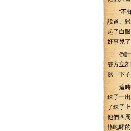
“不知
說道。弒
起了白眼
好事兒了
倒計時
雙方立刻
然一下子
這時，
珠子一出
了珠子上
他們四周
條咆哮的