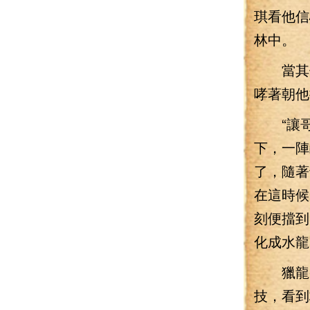
琪看他信
林中。
當其他
哮著朝他
“讓哥
下，一陣
了，隨著
在這時候
刻便擋到
化成水龍
獵龍幾
技，看到