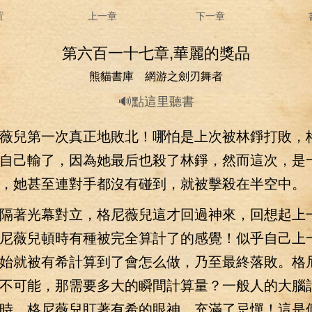
置
上一章
下一章
第六百一十七章,華麗的獎品
熊貓書庫 網游之劍刃舞者
🔊點這里聽書
兒第一次真正地敗北！哪怕是上次被林錚打敗，
自己輸了，因為她最后也殺了林錚，然而這次，是
，她甚至連對手都沒有碰到，就被擊殺在半空中。
著光幕對立，格尼薇兒這才回過神來，回想起上
尼薇兒頓時有種被完全算計了的感覺！似乎自己上
始就被有希計算到了會怎么做，乃至最終落敗。格
不可能，那需要多大的瞬間計算量？一般人的大腦
時，格尼薇兒盯著有希的眼神，充滿了忌憚！這是