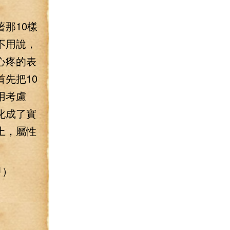
那10樣
不用說，
心疼的表
先把10
用考慮
化成了實
上，屬性
甲）