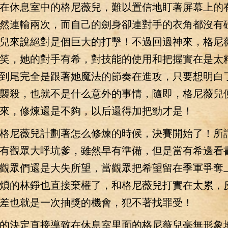
休息室中的格尼薇兒，難以置信地盯著屏幕上的
然連輸兩次，而自己的劍身卻連對手的衣角都沒有
兒來說絕對是個巨大的打擊！不過回過神來，格尼
笑，她的對手有希，對技能的使用和把握實在是太
到尾完全是跟著她魔法的節奏在進攻，只要想明白
襲殺，也就不是什么意外的事情，隨即，格尼薇兒
來，修煉還是不夠，以后還得加把勁才是！
尼薇兒計劃著怎么修煉的時候，決賽開始了！所
有觀眾大呼坑爹，雖然早有準備，但是當有希邊看
觀眾們還是大失所望，當觀眾把希望留在季軍爭奪
煩的林錚也直接棄權了，和格尼薇兒打實在太累，
差也就是一次抽獎的機會，犯不著找罪受！
決定直接導致在休息室里面的格尼薇兒毫無形象