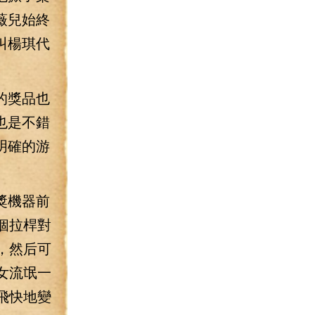
薇兒始終
叫楊琪代
的獎品也
也是不錯
明確的游
獎機器前
個拉桿對
，然后可
女流氓一
飛快地變