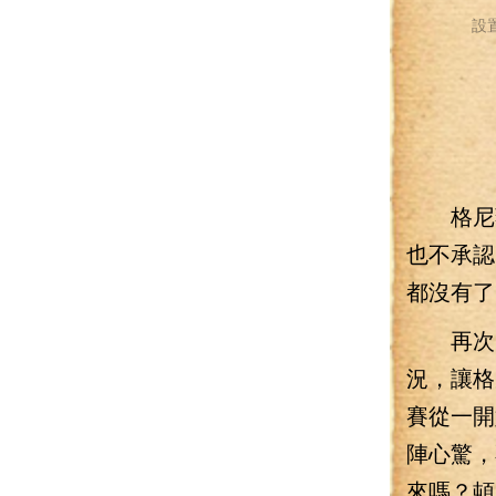
設
格尼薇
也不承認
都沒有了
再次隔
況，讓格
賽從一開
陣心驚，
來嗎？頓