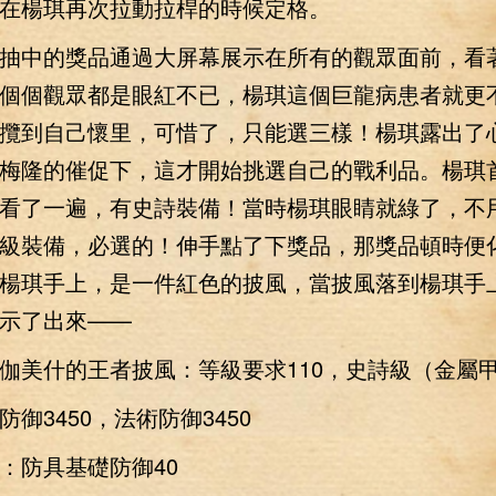
在楊琪再次拉動拉桿的時候定格。
中的獎品通過大屏幕展示在所有的觀眾面前，看著
個個觀眾都是眼紅不已，楊琪這個巨龍病患者就更
攬到自己懷里，可惜了，只能選三樣！楊琪露出了
梅隆的催促下，這才開始挑選自己的戰利品。楊琪首
看了一遍，有史詩裝備！當時楊琪眼睛就綠了，不
級裝備，必選的！伸手點了下獎品，那獎品頓時便
楊琪手上，是一件紅色的披風，當披風落到楊琪手
示了出來——
美什的王者披風：等級要求110，史詩級（金屬
3450，法術防御3450
防具基礎防御40