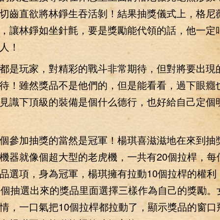
切齒直欲將林錚生吞活剝！結果抽獎儀式上，格尼
，讓林錚如坐針氈，要是獎勵能代領的話，他一定
人！
是玩家，對精彩的戰斗非常期待，但對將要出現
待！雖然獎品不是他們的，但是能看看，過下眼癮
見識下頂級的裝備是個什么德行，也好給自己定個
參加抽獎的當然是冠軍！楊琪喜滋滋地在來到抽
機器就像個超大型的老虎機，一共有20個拉桿，每
品選項，身為冠軍，楊琪擁有拉動10個拉桿的權利
0個抽選出來的獎品里面選擇三樣作為自己的獎勵。
情，一口氣把10個拉桿都拉動了，顯示獎品的窗口