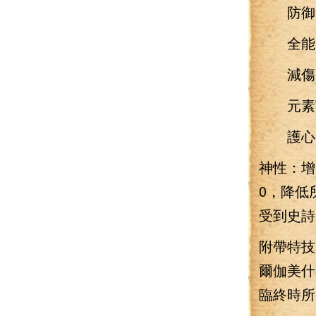
防御：
全能：
減傷：
元素豁免
護心：
神性：增
0，降低
受到史詩b
附帶特
爾伽美什
臨終時所