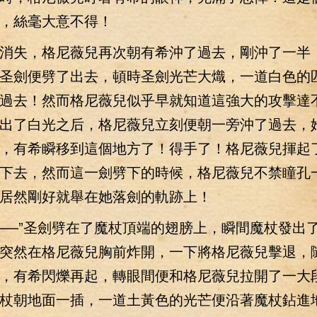
，絲毫大意不得！
失，格尼薇兒再次朝有希沖了過去，剛沖了一半
圣劍便劈了出去，頓時圣劍光芒大熾，一道白色的
過去！然而格尼薇兒似乎早就知道這強大的攻擊達
出了白光之后，格尼薇兒立刻便朝一旁沖了過去，
，有希瞬移到這個地方了！得手了！格尼薇兒揮起
下去，然而這一劍劈下的時候，格尼薇兒不禁瞳孔
居然剛好就舉在她落劍的軌跡上！
—”圣劍劈在了魔杖頂端的翅膀上，瞬間魔杖發出
突然在格尼薇兒胸前炸開，一下將格尼薇兒擊退，
，有希閃爍再起，轉眼間便和格尼薇兒拉開了一大
杖朝地面一插，一道土黃色的光芒便沿著魔杖鉆進