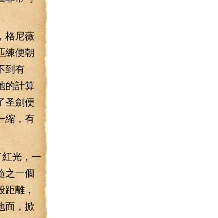
，格尼薇
匹練便朝
不到有
她的計算
了圣劍便
一縮，有
了紅光，一
隨之一個
段距離，
地面，掀