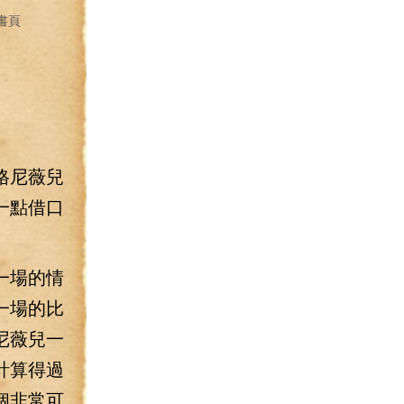
書頁
格尼薇兒
一點借口
一場的情
一場的比
尼薇兒一
計算得過
個非常可