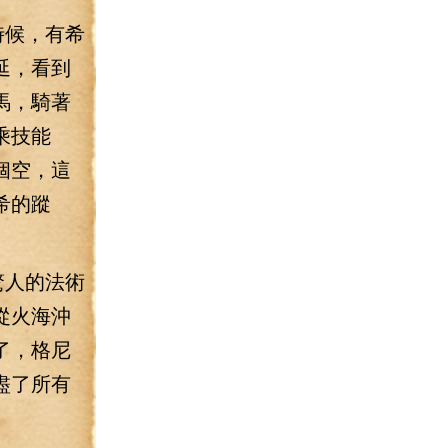
時候，有希
延，看到
馬，騎著
乘技能
個空，這
希的蹤
驚人的法術
從火海沖
了，格尼
盡了所有