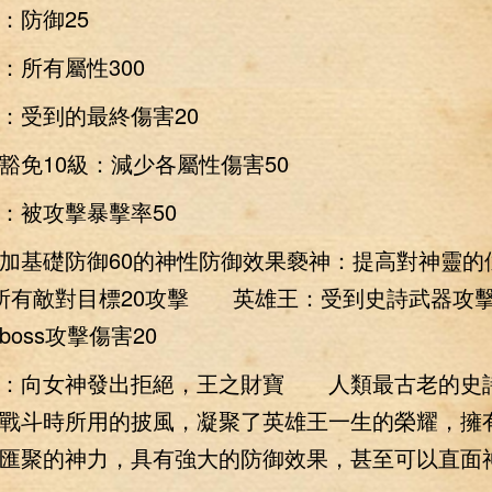
防御25
所有屬性300
受到的最終傷害20
10級：減少各屬性傷害50
被攻擊暴擊率50
加基礎防御60的神性防御效果褻神：提高對神靈的仇
所有敵對目標20攻擊 英雄王：受到史詩武器攻擊
oss攻擊傷害20
技：向女神發出拒絕，王之財寶 人類最古老的史
戰斗時所用的披風，凝聚了英雄王一生的榮耀，擁
匯聚的神力，具有強大的防御效果，甚至可以直面