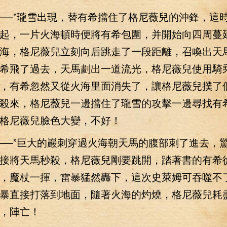
—”瓏雪出現，替有希擋住了格尼薇兒的沖鋒，這
起，一片火海頓時便將有希包圍，并開始向四周蔓
海，格尼薇兒立刻向后跳走了一段距離，召喚出天
希飛了過去，天馬劃出一道流光，格尼薇兒使用騎
，有希忽然又從火海里面消失了，讓格尼薇兒撲了
殺來，格尼薇兒一邊擋住了瓏雪的攻擊一邊尋找有
格尼薇兒臉色大變，不好！
—”巨大的巖刺穿過火海朝天馬的腹部刺了進去，
接將天馬秒殺，格尼薇兒剛要跳開，踏著書的有希
，魔杖一揮，雷暴猛然轟下，這次史萊姆可吞噬不
暴直接打落到地面，隨著火海的灼燒，格尼薇兒耗
，陣亡！