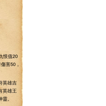
恨值20
傷害50，
詩英雄吉
有英雄王
神靈。