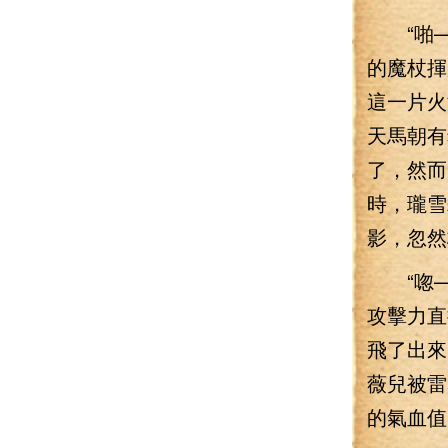
“啪—
的魔杖揮
這一片火
天馬朝有
了，然而
時，瓏雪
影，忽然
“唿—
攻擊力直
飛了出來
薇兒被雷
的氣血值