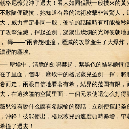
朝格尼薇兒沖了過去！看大如同猛獸一般撲來的黃
不敢隨便硬抗，她知道有希的法術攻擊非常驚人，
大，威力肯定非同一般，硬抗的話隨時有可能被秒
了攻擊湮滅，揮起圣劍，凝聚出燦爛的光輝便朝地
，“轟——”兩者想碰撞，湮滅的攻擊產生了大爆炸
濃密的塵埃。
—”塵埃中，清脆的劍鳴響起，紫黑色的結界瞬間
在了里面，隨即，塵埃中的格尼薇兒圣劍一揮，將
卷而走，兩眼自信地看著有希，結界的范圍有限，
去，在這狹隘的空間里面，一個元素使還怎么打得
兒沒有說什么讓有希認輸的廢話，立刻便揮起圣
，沖鋒！技能使出，格尼薇兒的速度頓時暴增，帶
希撞了過去！