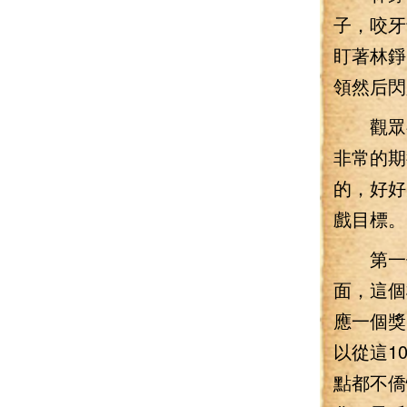
子，咬牙
盯著林錚
領然后閃
觀眾都
非常的期
的，好好
戲目標。
第一個
面，這個
應一個獎
以從這1
點都不僑