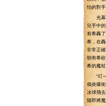
怕的對手
光幕消
兒手中的
有希轟了
希，在轟
非常正確
朝有希砍
希的魔杖
“叮—
個炎爆術
冰球飛去
隨即將魔