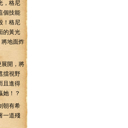
光，格尼
這個技能
殺！格尼
面的黃光
，將地面炸
便展開，將
遮擋視野
而且進得
贏她！？
劍朝有希
著一道殘