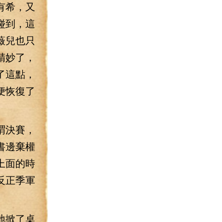
有希，又
碰到，這
薇兒也只
精妙了，
了這點，
便恢復了
謂決賽，
書邊棄權
上面的時
反正季軍
地掀了桌