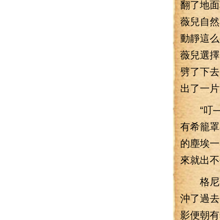
翻了地面
薇兒自然
動靜這么
薇兒選擇
劈了下去
出了一片
“叮—
有希籠罩
的塵埃一
來就出不
格尼薇
沖了過去
影便朝有