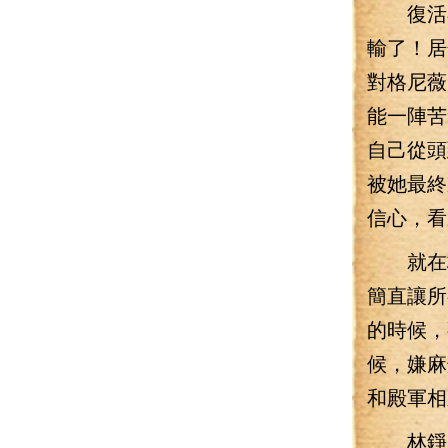
復活在
輸了！居
對格尼薇
能一陣苦
自己從頭
被她最終
信心，看
就在格
簡直讓所
的時候，
候，嫌麻
和殿軍相
林錚的