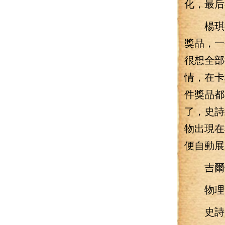
化，最后
楊琪抽
獎品，一
很想全部
情，在卡
件獎品都
了，史詩
物出現在
便自動展
吉爾伽
物理防御
史詩：