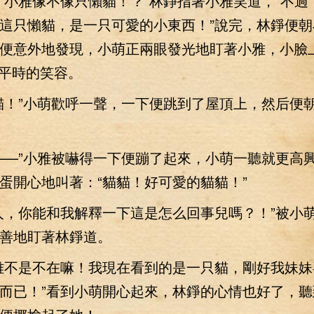
雅像不像只懶貓！？”林錚指著小雅笑道，“不過
這只懶貓，是一只可愛的小東西！”說完，林錚便朝
便意外地發現，小萌正兩眼發光地盯著小雅，小臉
n了平時的笑容。
！”小萌歡呼一聲，一下便跳到了屋頂上，然后便
—”小雅被嚇得一下便蹦了起來，小萌一聽就更高
蛋開心地叫著：“貓貓！好可愛的貓貓！”
，你能和我解釋一下這是怎么回事兒嗎？！”被小
善地盯著林錚道。
不是不在嘛！我現在看到的是一只貓，剛好我妹妹
而已！”看到小萌開心起來，林錚的心情也好了，聽