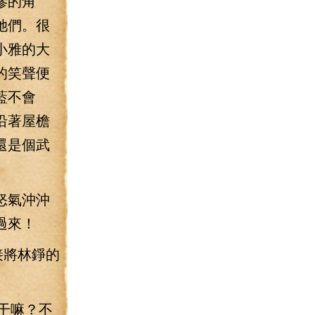
慘的角
她們。很
小雅的大
的笑聲便
藍不會
沿著屋檐
還是個武
怒氣沖沖
過來！
接將林錚的
干嘛？不