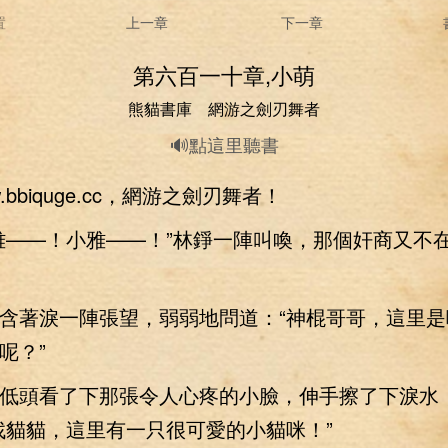
置
上一章
下一章
第六百一十章,小萌
熊貓書庫 網游之劍刃舞者
🔊點這里聽書
biquge.cc，網游之劍刃舞者！
——！小雅——！”林錚一陣叫喚，那個奸商又不
著淚一陣張望，弱弱地問道：“神棍哥哥，這里是
呢？”
頭看了下那張令人心疼的小臉，伸手擦了下淚水
找貓貓，這里有一只很可愛的小貓咪！”