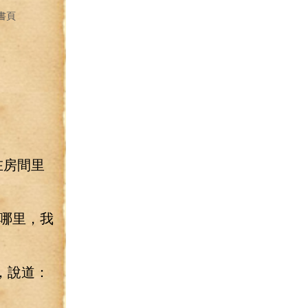
書頁
在房間里
哪里，我
，說道：