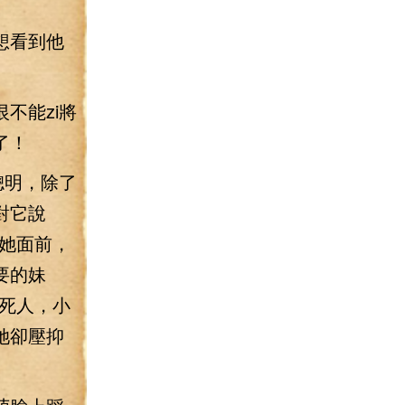
想看到他
不能zi將
了！
聰明，除了
對它說
她面前，
要的妹
死人，小
她卻壓抑