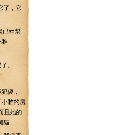
它了，它
默已經幫
小雅
樂了。
能犯傻，
了小雅的房
，而且她的
懶貓。