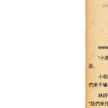
設
www.b
“小雅
面。
小萌含
們來干嘛
林錚低
“我們來