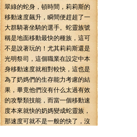
翠綠的蛇身，頓時間，莉莉斯的
移動速度飆升，瞬間便趕超了一
大群騎著坐騎的選手。蛇靈族號
稱是地面移動最快的種族，這可
不是說著玩的！尤其莉莉斯還是
光明祭司，這個職業在設定中本
身移動速度就相對較快，這也是
為了奶媽們的生存能力考慮的結
果，畢竟他們沒有什么太過有效
的攻擊類技能，而當一個移動速
度本來就快的奶媽變成蛇靈族，
那速度可就不是一般的快了，沒
有天神級以上品階的坐騎，移動