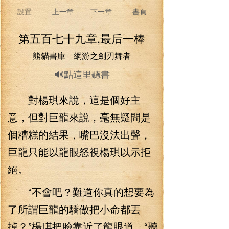
設置
上一章
下一章
書頁
第五百七十九章,最后一棒
熊貓書庫 網游之劍刃舞者
🔊點這里聽書
對楊琪來說，這是個好主
意，但對巨龍來說，毫無疑問是
個糟糕的結果，嘴巴沒法出聲，
巨龍只能以龍眼怒視楊琪以示拒
絕。
“不會吧？難道你真的想要為
了所謂巨龍的驕傲把小命都丟
掉？”楊琪把臉靠近了龍眼道，“聽