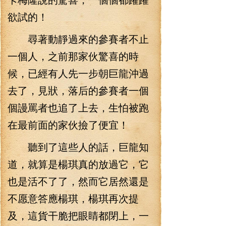
欲試的！
尋著動靜過來的參賽者不止
一個人，之前那家伙驚喜的時
候，已經有人先一步朝巨龍沖過
去了，見狀，落后的參賽者一個
個謾罵者也追了上去，生怕被跑
在最前面的家伙撿了便宜！
聽到了這些人的話，巨龍知
道，就算是楊琪真的放過它，它
也是活不了了，然而它居然還是
不愿意答應楊琪，楊琪再次提
及，這貨干脆把眼睛都閉上，一