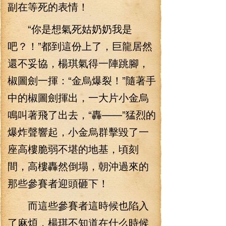
副在等死的表情！
“你是想氣死姑奶奶我是
吧？！”都到這份上了，巨龍居然
還不妥協，楊琪氣得一陣跳腳，
椒圖劍一揮：“金烏爆裂！”隨著手
中的椒圖劍揮出，一大片小金烏
鳴叫著飛了出去，“轟——”猛烈的
爆炸聲響起，小金烏群擊毀了一
座高樓脆弱不堪的地基，頃刻
間，高樓轟然倒塌，朝沖過來的
那些參賽者迎頭砸下！
而這些參賽者這時候也陷入
了麻煩，楊琪不知道在什么時候