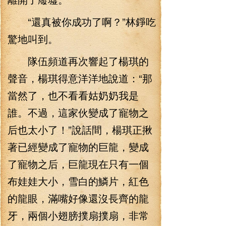
“還真被你成功了啊？”林錚吃
驚地叫到。
隊伍頻道再次響起了楊琪的
聲音，楊琪得意洋洋地說道：“那
當然了，也不看看姑奶奶我是
誰。不過，這家伙變成了寵物之
后也太小了！”說話間，楊琪正揪
著已經變成了寵物的巨龍，變成
了寵物之后，巨龍現在只有一個
布娃娃大小，雪白的鱗片，紅色
的龍眼，滿嘴好像還沒長齊的龍
牙，兩個小翅膀撲扇撲扇，非常