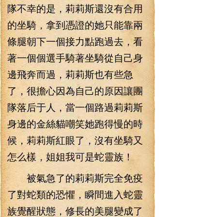
隊不幸的是，莉莉斯還沒有合用
的坐騎，拿到憑證的她只能靠兩
條腿朝下一個接力點跑過去，看
著一個個選手騎著坐騎從自己身
邊飛奔而過，莉莉斯也有些急
了，很擔心因為自己的原因讓團
隊落后于人，當一個路過莉莉斯
身邊的金絲貓嘲笑她跑得慢的時
候，莉莉斯紅眼了，沒有坐騎又
怎么樣，姐姐我可是蛇靈族！
被氣急了的莉莉斯完全免疫
了對蛇類的恐懼，瞬間進入蛇靈
族覺醒狀態，修長的美腿變成了