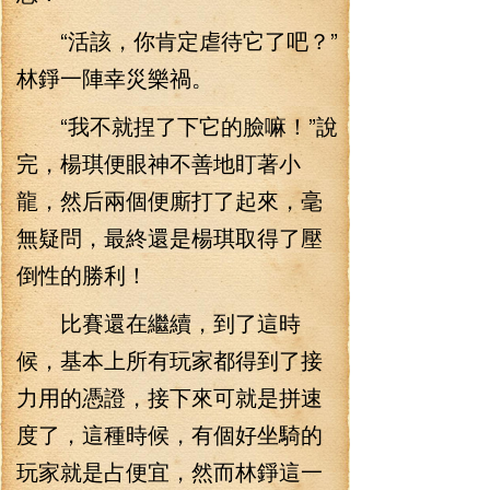
“活該，你肯定虐待它了吧？”
林錚一陣幸災樂禍。
“我不就捏了下它的臉嘛！”說
完，楊琪便眼神不善地盯著小
龍，然后兩個便廝打了起來，毫
無疑問，最終還是楊琪取得了壓
倒性的勝利！
比賽還在繼續，到了這時
候，基本上所有玩家都得到了接
力用的憑證，接下來可就是拼速
度了，這種時候，有個好坐騎的
玩家就是占便宜，然而林錚這一