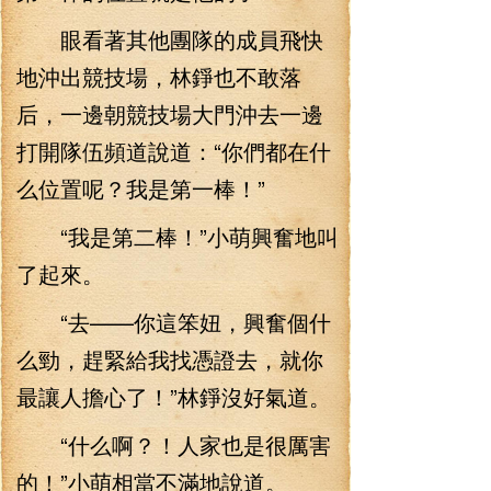
眼看著其他團隊的成員飛快
地沖出競技場，林錚也不敢落
后，一邊朝競技場大門沖去一邊
打開隊伍頻道說道：“你們都在什
么位置呢？我是第一棒！”
“我是第二棒！”小萌興奮地叫
了起來。
“去——你這笨妞，興奮個什
么勁，趕緊給我找憑證去，就你
最讓人擔心了！”林錚沒好氣道。
“什么啊？！人家也是很厲害
的！”小萌相當不滿地說道。