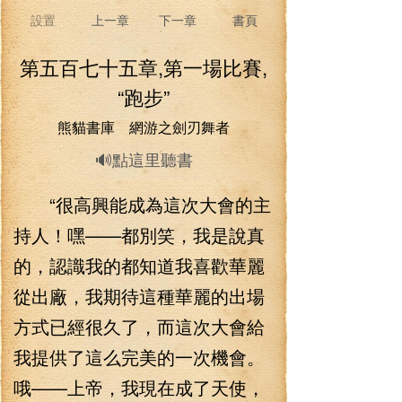
設置
上一章
下一章
書頁
第五百七十五章,第一場比賽,
“跑步”
熊貓書庫 網游之劍刃舞者
🔊點這里聽書
“很高興能成為這次大會的主
持人！嘿——都別笑，我是說真
的，認識我的都知道我喜歡華麗
從出廠，我期待這種華麗的出場
方式已經很久了，而這次大會給
我提供了這么完美的一次機會。
哦——上帝，我現在成了天使，