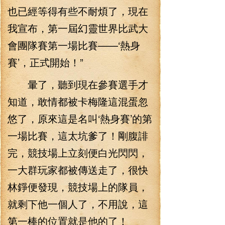
也已經等得有些不耐煩了，現在
我宣布，第一屆幻靈世界比武大
會團隊賽第一場比賽——‘熱身
賽’，正式開始！”
暈了，聽到現在參賽選手才
知道，敢情都被卡梅隆這混蛋忽
悠了，原來這是名叫‘熱身賽’的第
一場比賽，這太坑爹了！剛腹誹
完，競技場上立刻便白光閃閃，
一大群玩家都被傳送走了，很快
林錚便發現，競技場上的隊員，
就剩下他一個人了，不用說，這
第一棒的位置就是他的了！