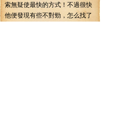
索無疑使最快的方式！不過很快
他便發現有些不對勁，怎么找了
半天，一個怪獸都沒看到！？楊
琪得知，立刻將他罵了個狗血淋
頭，剛剛又不認真聽，沒聽到卡
梅隆說了，怪物都在建筑里面，
很明顯這就是給能在空中偵察的
玩家添堵的設定，你個笨蛋還在
天上找，能找到那就新鮮了！
林錚大汗，還真沒怎么去注
意卡梅隆話里面的細節，被楊琪
罵的無力還嘴！不過，在天上尋
找也不是就毫無用處的，怪獸