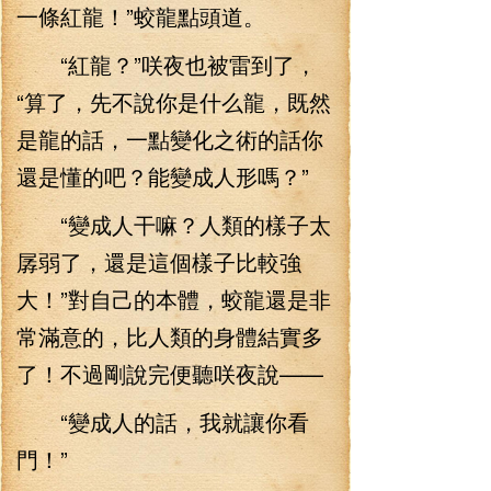
一條紅龍！”蛟龍點頭道。
“紅龍？”咲夜也被雷到了，
“算了，先不說你是什么龍，既然
是龍的話，一點變化之術的話你
還是懂的吧？能變成人形嗎？”
“變成人干嘛？人類的樣子太
孱弱了，還是這個樣子比較強
大！”對自己的本體，蛟龍還是非
常滿意的，比人類的身體結實多
了！不過剛說完便聽咲夜說——
“變成人的話，我就讓你看
門！”