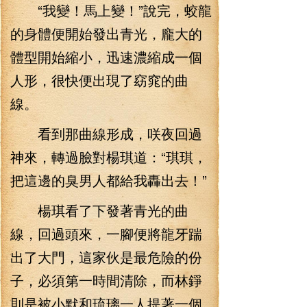
“我變！馬上變！”說完，蛟龍
的身體便開始發出青光，龐大的
體型開始縮小，迅速濃縮成一個
人形，很快便出現了窈窕的曲
線。
看到那曲線形成，咲夜回過
神來，轉過臉對楊琪道：“琪琪，
把這邊的臭男人都給我轟出去！”
楊琪看了下發著青光的曲
線，回過頭來，一腳便將龍牙踹
出了大門，這家伙是最危險的份
子，必須第一時間清除，而林錚
則是被小默和琉璃一人提著一個