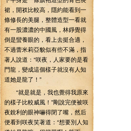
裙，開衩比較高，隱約能看到一
條修長的美腿，整體造型一看就
有一股濃濃的中國風，林錚覺得
倒是蠻養眼的，看上去挺合適，
不過蕾米莉亞貌似有些不滿，指
著人說道：“咲夜，人家要的是看
門龍，變成這個樣子就沒有人知
道她是龍了！”
“就是就是，我也覺得我原來
的樣子比較威風！”剛說完便被咲
夜銳利的眼神嚇得閉了嘴，然后
便看到咲夜笑著道：“想要別人知