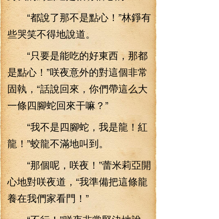
“都說了那不是點心！”林錚有
些哭笑不得地說道。
“只要是能吃的好東西，那都
是點心！”咲夜意外的對這個非常
固執，“話說回來，你們帶這么大
一條四腳蛇回來干嘛？”
“我不是四腳蛇，我是龍！紅
龍！”蛟龍不滿地叫到。
“那個呢，咲夜！”蕾米莉亞開
心地對咲夜道，“我準備把這條龍
養在我們家看門！”