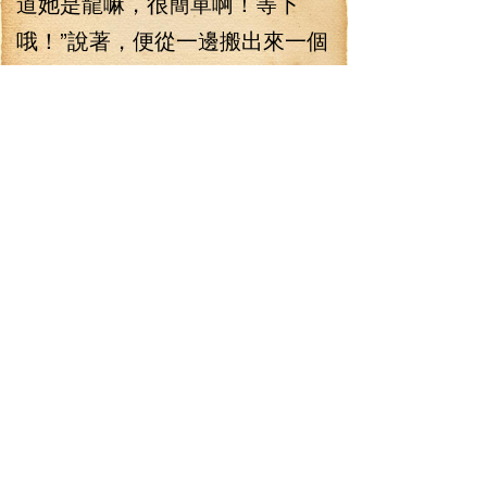
道她是龍嘛，很簡單啊！等下
哦！”說著，便從一邊搬出來一個
箱子，打開一看，里面全是帽
子，貌似都是林錚給蕾米莉亞買
的吧！？
“這個…不對，這個…也不
對！”咲夜在箱子里面一陣好找，
終于，從里面翻出來一頂青色的
帽子，看到帽子上面有個金色的
五角星，頓時滿意了，拿出小
刀，“唰唰唰——”三兩下便在五角
星上面刻出來一個繁體的“龍”字，
然后便把帽子朝人家頭上一戴，