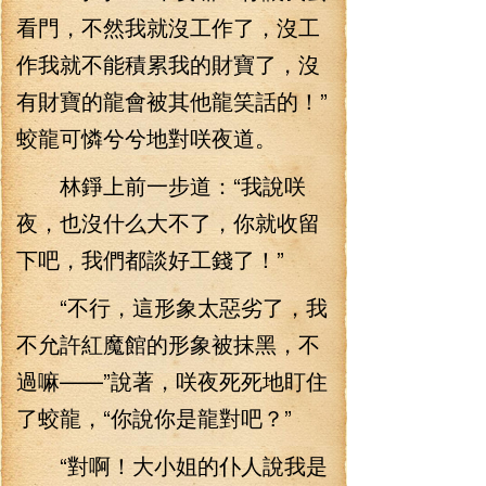
看門，不然我就沒工作了，沒工
作我就不能積累我的財寶了，沒
有財寶的龍會被其他龍笑話的！”
蛟龍可憐兮兮地對咲夜道。
林錚上前一步道：“我說咲
夜，也沒什么大不了，你就收留
下吧，我們都談好工錢了！”
“不行，這形象太惡劣了，我
不允許紅魔館的形象被抹黑，不
過嘛——”說著，咲夜死死地盯住
了蛟龍，“你說你是龍對吧？”
“對啊！大小姐的仆人說我是