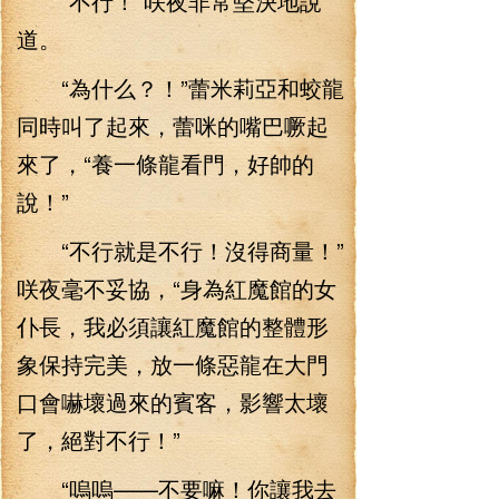
“不行！”咲夜非常堅決地說
道。
“為什么？！”蕾米莉亞和蛟龍
同時叫了起來，蕾咪的嘴巴噘起
來了，“養一條龍看門，好帥的
說！”
“不行就是不行！沒得商量！”
咲夜毫不妥協，“身為紅魔館的女
仆長，我必須讓紅魔館的整體形
象保持完美，放一條惡龍在大門
口會嚇壞過來的賓客，影響太壞
了，絕對不行！”
“嗚嗚——不要嘛！你讓我去