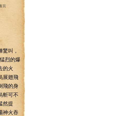
書頁
陣驚叫，
”猛烈的爆
去的火
烏展翅飛
倒飛的身
烏斬可不
猛然提
陽神火吞