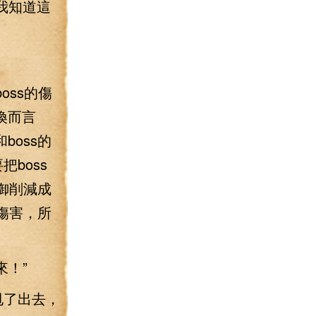
我知道這
ss的傷
換而言
oss的
boss
御削減成
傷害，所
！”
甩了出去，