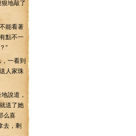
狠狠地敲了
不能看著
有點不一
？”
邑，一看到
送人家珠
奈地說道，
就送了她
那么喜
拿去，剩