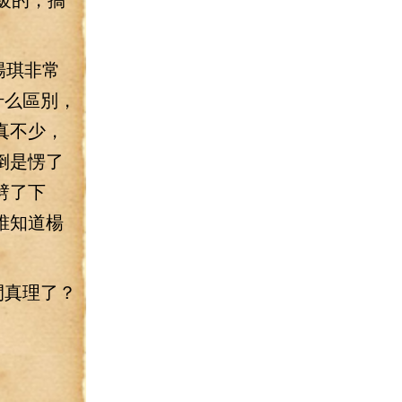
楊琪非常
什么區別，
真不少，
倒是愣了
劈了下
誰知道楊
間真理了？