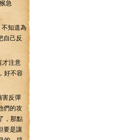
猴急
，不知道為
把自己反
這才注意
，好不容
傷害反彈
他們的攻
了，那點
但要是讓
級的，搞