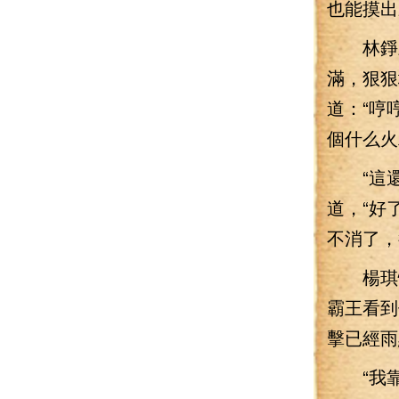
也能摸出
林錚三
滿，狠狠
道：“哼
個什么火
“這還
道，“好
不消了，
楊琪恢
霸王看到
擊已經雨
“我靠