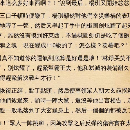
來這么多好東西啊？！”說到最后，楊琪又開始忿忿
口子頓時便樂了，楊琪顯然對他們幸災樂禍的表
地哼了一聲，然后又舉起了手中的椒圖劍炫耀了起
哼，雖然沒有摸到好東西，不過椒圖劍倒是吃了個飽
鴉之魂，現在變成110級的了，怎么樣？羨慕吧？”
真不知道你的運氣到底算是好還是壞！”林錚哭笑
了，別炫耀了，趕緊幫霸王去，他和弒滅的裝備耐久
得趕緊解決戰斗才行！”
復正經，點了點頭，然后便率領眾人朝大玄龜撲
他們殺過來，頓時一陣大驚，還沒等他出言相告，
點一般地落到了大玄龜身上，然后一個個的都被反
！”眾人一陣跳腳，因為攻擊之后反彈的傷害實在