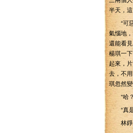
半天，這
“可惡，
氣惱地，
還能看見
楊琪一下
起來，片
去，不用
琪忽然變
“哈？
“真是
林錚立