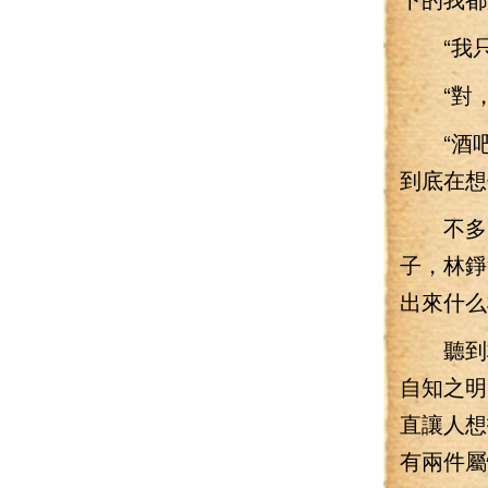
“我只
“對，
“酒吧
到底在想
不多時
子，林錚
出來什么
聽到林
自知之明
直讓人想
有兩件屬