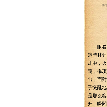
設
眼看著
這時林錚
炸中，火
鴉，楊琪
出，面對
子慌亂地
是那么容
升，瞬間