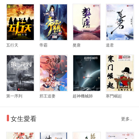
五行天
帝霸
獒唐
道君
第一序列
邪王追妻
超神機械師
寒門崛起
女生愛看
更多..