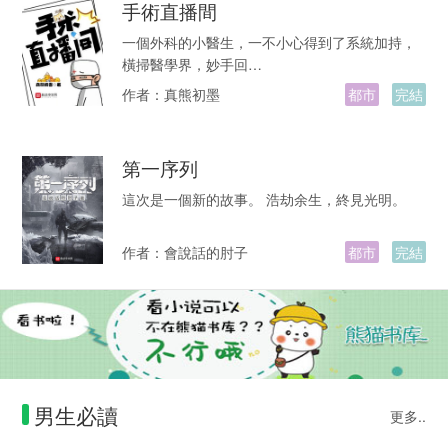
手術直播間
一個外科的小醫生，一不小心得到了系統加持，
橫掃醫學界，妙手回…
作者：
真熊初墨
都市
完結
第一序列
這次是一個新的故事。 浩劫余生，終見光明。
作者：
會說話的肘子
都市
完結
男生必讀
更多..