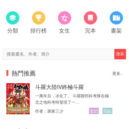
分類
排行榜
女生
完本
書架
熱門推薦
更多..
斗羅大陸IV終極斗羅
一萬年后，冰化了。 斗羅聯邦科考隊在極
北之地科考時發現了一…
作者：
唐家三少
玄幻
完結