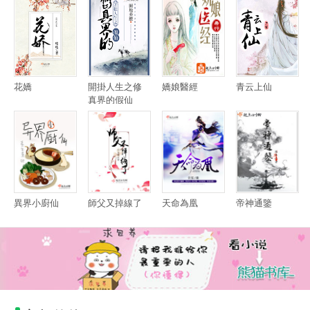
花嬌
開掛人生之修
嬌娘醫經
青云上仙
真界的假仙
異界小廚仙
師父又掉線了
天命為凰
帝神通鑒