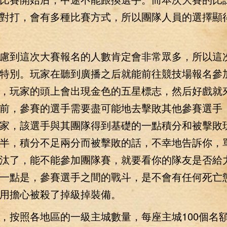
對打，會有多種比賽方式，所以團隊人員的選擇顯
到這次大賽報名的人數肯定會非常眾多，所以這
特別。玩家在聽到廣播之后就能前往競技場報名參
，玩家的頭上會出現金色的五星標志，然后好戲就
前，參賽的選手需要盡可能地去擊敗其他參賽選手
家，該選手與其團隊得到基礎的一點積分和被擊敗
半，積分不足兩分而被擊敗的話，不幸地告訴你，
汰了，能不能參加團隊賽，就要看你的隊友是否給
一點是，參賽選手之間的戰斗，是不會有任何死亡
用擔心被殺了掉級掉裝備。
按照各地區的一級主城數量，每座主城100個名