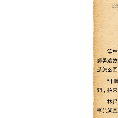
設
等林錚
師勇這效
是怎么回
“干嘛
問，招來
林錚被
事兒就直