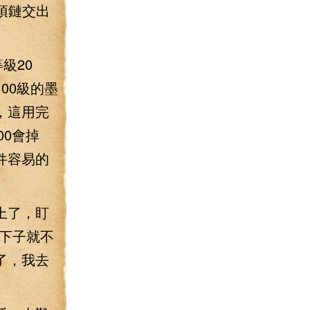
項鏈交出
級20
00級的墨
，這用完
00會掉
件容易的
上了，盯
下子就不
了，我去