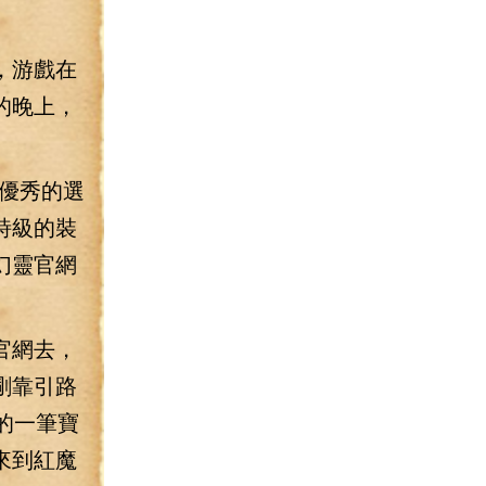
，游戲在
的晚上，
優秀的選
詩級的裝
幻靈官網
官網去，
剛靠引路
的一筆寶
來到紅魔