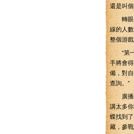
還是叫個
轉眼間
線的人數
整個游戲
“第一
手將會得
備，對自
查詢。”
廣播總
講太多你
蝶找到了
藏，參戰