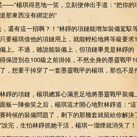
—”楊琪得意地一笑，立刻便伸出手道：“把你的
道那東西沒有綁定的”
還有這一招啊？！”林錚的項鏈能增加裝備駕馭等
只要楊琪借他的項鏈用上，就能輕松地將等級要求1
備上。不過，雖說能裝備上，但項鏈畢竟是林錚的
得保證別在100級之前掛掉，不然全身的墨靈戰甲1
了，想要干掉穿了一套墨靈戰甲的楊琪，那也不是
錚的項鏈，楊琪總算心滿意足地將墨靈戰甲裝備
面板一陣偷笑之后，楊琪這才開心地對林錚道：“這
賽時候的裝備問題了，剩下的那幾套就留給你解決
”說完，生怕林錚抓她干活，楊琪一溜煙就消失了！