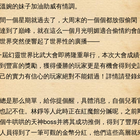
溫婉的妹子加油助威有情調。
一個星期就過去了，大周末的一個個都放假偷閑
達到了巔峰，就在這么一個月光明媚適合偷情約會
世界突然便響起了世界性的廣播——
屆幻靈世界比武大會即將隆重舉行，本次大會成績
到豐富的獎勵，獲得優勝的玩家更是有機會得到史
己的實力有信心的玩家絕對不能錯過！詳情請登錄
是那么簡單，給你提個醒，具體消息，自個兒看
也記不住。林錚等人此時正在紅魔館分贓呢，之前
個牛哄哄的天神boss并將其成功推倒，得到了豐厚
人員得到了一筆可觀的金幣分紅，他們這些高層就