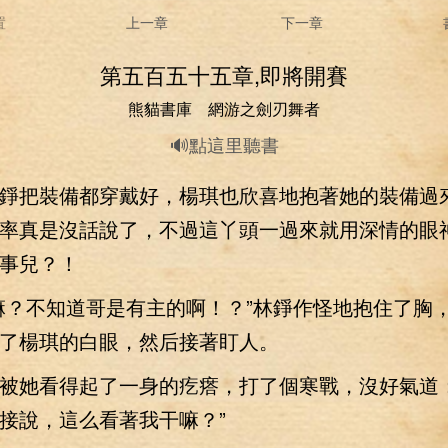
置
上一章
下一章
第五百五十五章,即將開賽
熊貓書庫 網游之劍刃舞者
🔊點這里聽書
把裝備都穿戴好，楊琪也欣喜地抱著她的裝備過
率真是沒話說了，不過這丫頭一過來就用深情的眼
事兒？！
？不知道哥是有主的啊！？”林錚作怪地抱住了胸
了楊琪的白眼，然后接著盯人。
她看得起了一身的疙瘩，打了個寒戰，沒好氣道：
接說，這么看著我干嘛？”