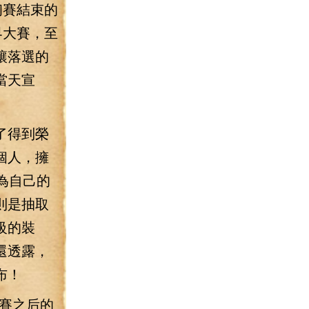
初賽結束的
界大賽，至
讓落選的
當天宣
了得到榮
個人，擁
為自己的
則是抽取
級的裝
還透露，
布！
賽之后的