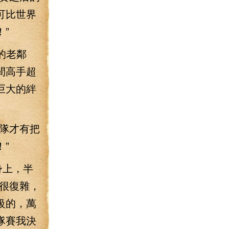
可比世界
”
的老鄰
間高手超
巨大的絆
隊才有把
”
身上，半
很復雜，
級的，萬
隊賽我決