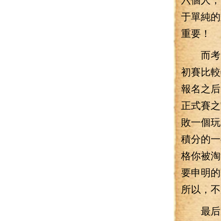
于單純的
重要！
而考慮
初賽比較
報名之后
正式賽之
敗一個玩
積分的一
格你被淘
要申明的
所以，不
最后，