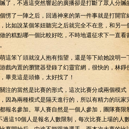
贓了，不過這突然響起的廣播卻是打斷了眾人分贓
愣了一陣之后，回過神來的第一件事就是打開官
，比如說某個笨妞聽完之后就完全不在意，和另一
做的糕點哪一個比較好吃，不時地還征求下一直看
。
這笨丫頭就沒人抱有指望，還是等下給她說明一
游戲內置的瀏覽器登錄了幻靈官網，很快的，林錚
，畢竟這是頭條，太好找了！
注的當然是比賽的形式，這次比賽分成兩個模式
，因為兩種模式是隔天進行的，所以有精力的玩家
都報名參加。單人賽自然是一個人參加，團隊賽限
不過這10個人是報名人數限制，每次比賽上場的人
比賽開始后，中途不能跟換選手。而本次大賽的比