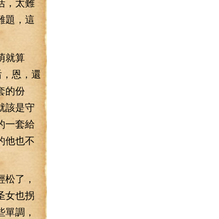
活，太難
難題，這
萌就算
后，恩，還
套的份
就該是守
的一套給
的他也不
輕松了，
圣女也拐
些單調，