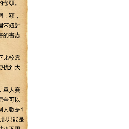
的念頭。
網，額，
個笨妞討
書的書蟲
下比較靠
便找到大
，單人賽
完全可以
制人數是1
數卻只能是
試將不限