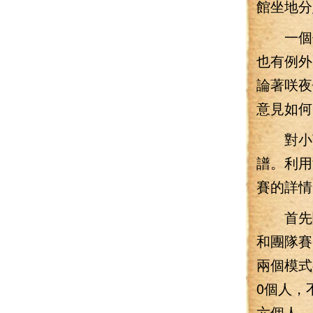
館坐地分
一個個
也有例外
論著咲夜
意見如何
對小萌
譜。利用
賽的詳情
首先關
和團隊賽
兩個模式
0個人，
六個人，