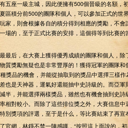
有五座一級主城，因此便擁有500個晉級的名額，
夏區積分前500的團隊和個人，可以參加正式的世
玩家，則會根據各自的積分得到相應的獎勵，不會
一場的，至于正式比賽的安排，這個得等到比賽的
最后，在大賽上獲得優秀成績的團隊和個人，除
物質獎勵無疑也是非常豐厚的！獲得冠軍的團隊和
0種獎品的機會，并能從抽取到的獎品中選擇三樣作
差也是天神器，運氣好還能抽中史詩級的。而亞軍
減半，并能選擇兩樣獎品，雖然也有機會抽到史詩
率相對較小。而除了這些排位獎之外，大賽信息中
特別獎項的評選，至于是什么，等比賽結束了再宣
官網，林錚不禁一陣感嘆，“按照這上面說的，初