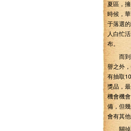
夏區，擁
時候，華
于落選的
人白忙活
布。
而到最
譽之外，
有抽取1
獎品，最
機會機會
備，但幾
會有其他
關掉了