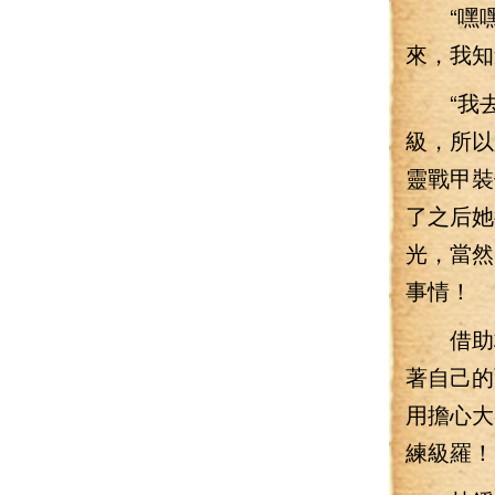
“嘿嘿—
來，我知
“我去，
級，所以
靈戰甲裝
了之后她
光，當然
事情！
借助林
著自己的
用擔心大
練級羅！