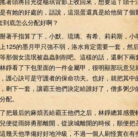
著頭將目光從楊琪背影上收回來，想要這丫頭干
是有她的好處的，話說，這混蛋還真是給他留了個
套到底怎么分配好啊？
著手指算了下，小默、琉璃、有希、莉莉斯，小
上125的墨月甲只強不弱，洛水肯定需要一套，然
等那個女流氓被蟲蟲剝削吧。這樣的話，還剩下兩
林錚看了下包里面的一件金屬甲，很明顯那玩意兒
，護心訣可是守護者的保命功夫。也好，就把其中
，剩下一套，讓霸王他們決定給誰好了，僧多粥少
分配。
把最后的麻煩丟給霸王他們之后，林錚總算感覺
兒便從雨師勇那離開，從淚城離開的時候，順便把
這幾天他準備好好地沖級，不過一個人刷怪實在有