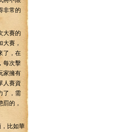
得非常的
次大賽的
加大賽，
來了，在
，每次擊
玩家擁有
單人賽資
力了，需
懲罰的，
額，比如華