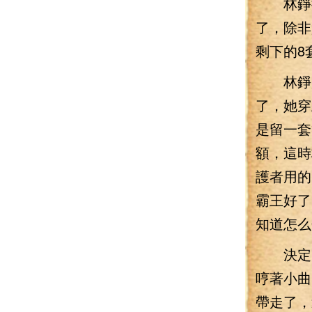
林錚搖
了，除非
剩下的8
林錚掰
了，她穿
是留一套
額，這時
護者用的
霸王好了
知道怎么
決定了
哼著小曲
帶走了，