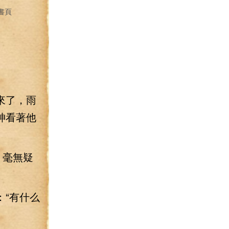
書頁
來了，雨
神看著他
，毫無疑
“有什么