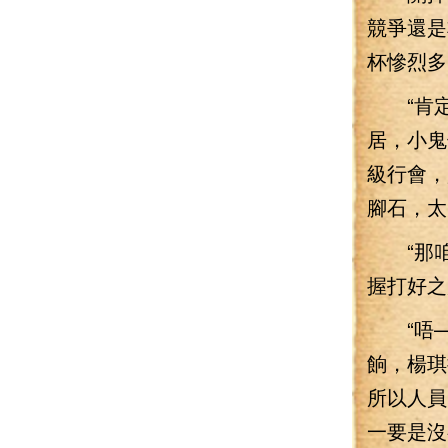
競爭還是
杯慘烈多
“肯定的
居，小鬼
級行會，
腳石，太
“那咱
握打好之
“唔—
餉，楊琪
所以人員
一要是沒