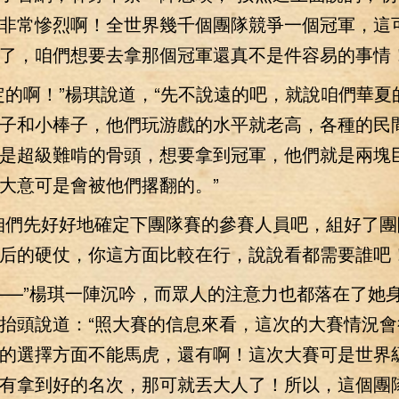
非常慘烈啊！全世界幾千個團隊競爭一個冠軍，這
了，咱們想要去拿那個冠軍還真不是件容易的事情！
啊！”楊琪說道，“先不說遠的吧，就說咱們華夏
子和小棒子，他們玩游戲的水平就老高，各種的民
是超級難啃的骨頭，想要拿到冠軍，他們就是兩塊
大意可是會被他們撂翻的。”
們先好好地確定下團隊賽的參賽人員吧，組好了團
后的硬仗，你這方面比較在行，說說看都需要誰吧！
—”楊琪一陣沉吟，而眾人的注意力也都落在了她
抬頭說道：“照大賽的信息來看，這次的大賽情況會
的選擇方面不能馬虎，還有啊！這次大賽可是世界
有拿到好的名次，那可就丟大人了！所以，這個團