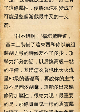
了這條屬性，便將混沌羽變成了
可能是整個游戲最牛叉的一支
箭。
“很不錯啊！”楊琪驚嘆道，
“基本上裝備了這東西和你以前組
裝劍刃弓的時候差不了多少，攻
擊力部分的話，以后換高級一點
的準備，基礎怎么著也比天火流
星80級的基礎高，再說你的主武
器不是潮汐劍嘛，還能多出來幾
條附加屬性，很給力呢！最重要
的是，那條吸血鬼一樣的通靈屬