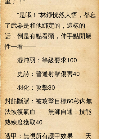
里了！”
“是哦！”林錚恍然大悟，都忘
了武器是和他綁定的，這樣的
話，倒是有點看頭，伸手點開屬
性一看——
混沌羽：等級要求100
史詩：普通射擊傷害40
羽化：攻擊30
封筋斷脈：被攻擊目標60秒內無
法恢復氣血 無師自通：技能
熟練度獲取40
透甲：無視所有護甲效果 天