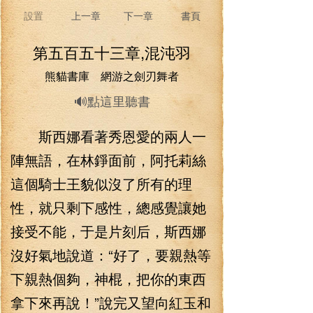
設置
上一章
下一章
書頁
第五百五十三章,混沌羽
熊貓書庫 網游之劍刃舞者
🔊點這里聽書
斯西娜看著秀恩愛的兩人一
陣無語，在林錚面前，阿托莉絲
這個騎士王貌似沒了所有的理
性，就只剩下感性，總感覺讓她
接受不能，于是片刻后，斯西娜
沒好氣地說道：“好了，要親熱等
下親熱個夠，神棍，把你的東西
拿下來再說！”說完又望向紅玉和