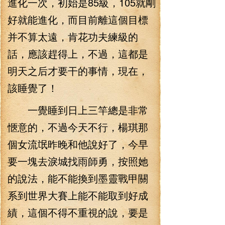
進化一次，初始是85級，105就剛
好就能進化，而目前離這個目標
并不算太遠，肯花功夫練級的
話，應該趕得上，不過，這都是
明天之后才要干的事情，現在，
該睡覺了！
一覺睡到日上三竿總是非常
愜意的，不過今天不行，楊琪那
個女流氓昨晚和他說好了，今早
要一塊去淚城找雨師勇，按照她
的說法，能不能換到墨靈戰甲關
系到世界大賽上能不能取到好成
績，這個不得不重視的說，要是