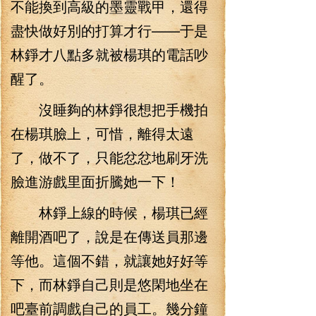
不能換到高級的墨靈戰甲，還得
盡快做好別的打算才行——于是
林錚才八點多就被楊琪的電話吵
醒了。
沒睡夠的林錚很想把手機拍
在楊琪臉上，可惜，離得太遠
了，做不了，只能忿忿地刷牙洗
臉進游戲里面折騰她一下！
林錚上線的時候，楊琪已經
離開酒吧了，說是在傳送員那邊
等他。這個不錯，就讓她好好等
下，而林錚自己則是悠閑地坐在
吧臺前調戲自己的員工。幾分鐘