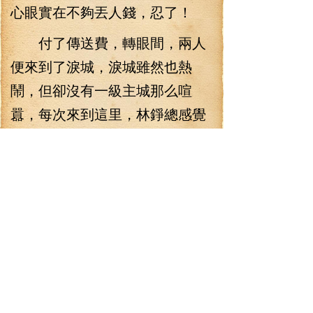
心眼實在不夠丟人錢，忍了！
付了傳送費，轉眼間，兩人
便來到了淚城，淚城雖然也熱
鬧，但卻沒有一級主城那么喧
囂，每次來到這里，林錚總感覺
這里特別的舒坦，或許，因為他
是個淚族吧。舉起手伸了下懶
腰，結果身子還沒有完全舒展
開，就被楊琪一下拉走了。
楊琪拉著林錚一路狂奔，很
快兩人便來到了食金鱷放養區，
看到正在指揮別人工作的雨師
勇，楊琪簡直比看到情人還高