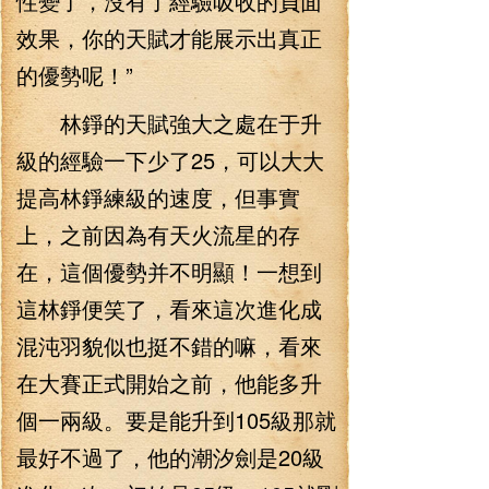
性變了，沒有了經驗吸收的負面
效果，你的天賦才能展示出真正
的優勢呢！”
林錚的天賦強大之處在于升
級的經驗一下少了25，可以大大
提高林錚練級的速度，但事實
上，之前因為有天火流星的存
在，這個優勢并不明顯！一想到
這林錚便笑了，看來這次進化成
混沌羽貌似也挺不錯的嘛，看來
在大賽正式開始之前，他能多升
個一兩級。要是能升到105級那就
最好不過了，他的潮汐劍是20級