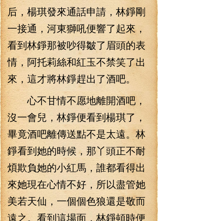
后，楊琪發來通話申請，林錚剛
一接通，河東獅吼便響了起來，
看到林錚那被吵得皺了眉頭的表
情，阿托莉絲和紅玉不禁笑了出
來，這才將林錚趕出了酒吧。
心不甘情不愿地離開酒吧，
沒一會兒，林錚便看到楊琪了，
畢竟酒吧離傳送點不是太遠。林
錚看到她的時候，那丫頭正不耐
煩欺負她的小紅馬，誰都看得出
來她現在心情不好，所以盡管她
美若天仙，一個個色狼還是敬而
遠之。看到這場面，林錚頓時便