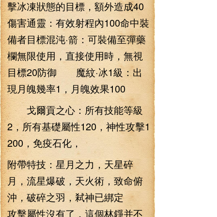
擊冰凍狀態的目標，額外造成40
傷害通靈：有效射程內100命中裝
備者目標混沌·箭：可裝備至彈藥
欄無限使用，直接使用時，無視
目標20防御 魔紋·冰1級：出
現月魄幾率1，月魄效果100
戈爾貢之心：所有技能等級
2，所有基礎屬性120，神性攻擊1
200，免疫石化，
附帶特技：星月之力，天星碎
月，流星爆破，天火術，致命俯
沖，破碎之羽，弒神已綁定
攻擊屬性沒有了，這個林錚并不