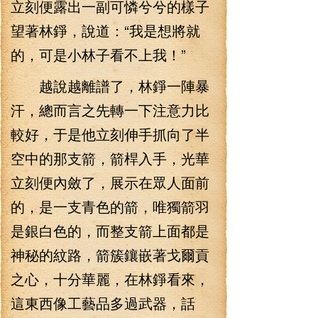
立刻便露出一副可憐兮兮的樣子
望著林錚，說道：“我是想將就
的，可是小林子看不上我！”
越說越離譜了，林錚一陣暴
汗，總而言之先轉一下注意力比
較好，于是他立刻伸手抓向了半
空中的那支箭，箭桿入手，光華
立刻便內斂了，展示在眾人面前
的，是一支青色的箭，唯獨箭羽
是銀白色的，而整支箭上面都是
神秘的紋路，箭簇鑲嵌著戈爾貢
之心，十分華麗，在林錚看來，
這東西像工藝品多過武器，話