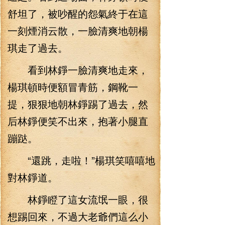
舒坦了，被吵醒的怨氣終于在這
一刻煙消云散，一臉清爽地朝楊
琪走了過去。
看到林錚一臉清爽地走來，
楊琪頓時便額冒青筋，鋼靴一
提，狠狠地朝林錚踢了過去，然
后林錚便笑不出來，抱著小腿直
蹦跶。
“還跳，走啦！”楊琪笑嘻嘻地
對林錚道。
林錚瞪了這女流氓一眼，很
想踢回來，不過大老爺們這么小