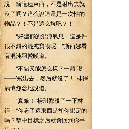
說，箭這種東西，不是射出去就
沒了嗎？這么說這還是一次性的
物品？！不是這么坑吧？！
“好濃郁的混沌氣息，這是件
很不錯的混沌寶物呢！”斯西娜看
著混沌羽贊嘆道。
“不錯又能怎么樣？一箭‘嗖
——’飛出去，然后就沒了！”林錚
滿懷怨念地說道。
“真笨！”楊琪鄙視了一下林
錚，“你忘了這東西是和你綁定的
嗎？擊中目標之后就會回到你手