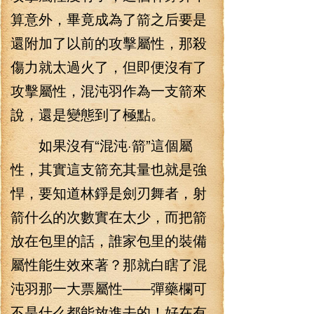
算意外，畢竟成為了箭之后要是
還附加了以前的攻擊屬性，那殺
傷力就太過火了，但即便沒有了
攻擊屬性，混沌羽作為一支箭來
說，還是變態到了極點。
如果沒有“混沌·箭”這個屬
性，其實這支箭充其量也就是強
悍，要知道林錚是劍刃舞者，射
箭什么的次數實在太少，而把箭
放在包里的話，誰家包里的裝備
屬性能生效來著？那就白瞎了混
沌羽那一大票屬性——彈藥欄可
不是什么都能放進去的！好在有