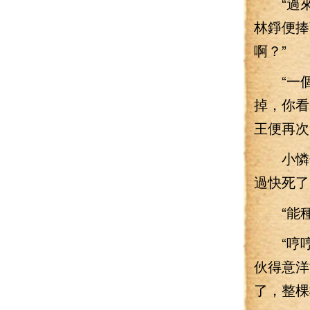
“過來
林錚便捧
啊？”
“一個
掉，你看
王便再次
小憐伸
過快死了
“能種
“哼哼
伙得意洋
了，整棵