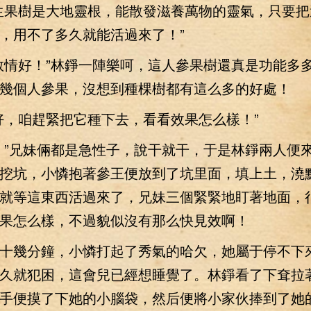
果樹是大地靈根，能散發滋養萬物的靈氣，只要把
，用不了多久就能活過來了！”
情好！”林錚一陣樂呵，這人參果樹還真是功能多
幾個人參果，沒想到種棵樹都有這么多的好處！
，咱趕緊把它種下去，看看效果怎么樣！”
”兄妹倆都是急性子，說干就干，于是林錚兩人便
挖坑，小憐抱著參王便放到了坑里面，填上土，澆
就等這東西活過來了，兄妹三個緊緊地盯著地面，
果怎么樣，不過貌似沒有那么快見效啊！
幾分鐘，小憐打起了秀氣的哈欠，她屬于停不下
久就犯困，這會兒已經想睡覺了。林錚看了下耷拉
手便摸了下她的小腦袋，然后便將小家伙捧到了她