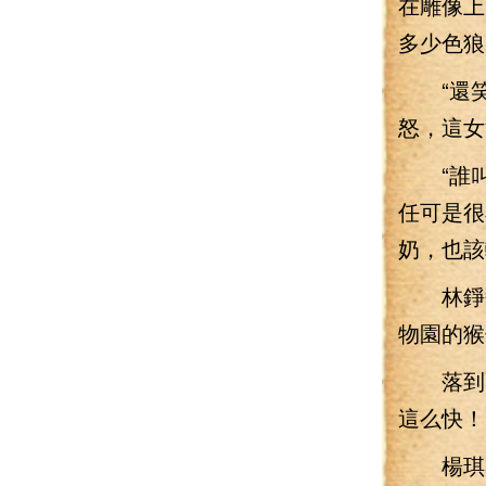
在雕像上
多少色狼
“還笑
怒，這女
“誰叫
任可是很
奶，也該
林錚翻
物園的猴
落到了
這么快！
楊琪收