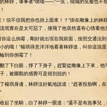
的林錚，肇事者“噗嗤——”一笑，傾城的笑靨也不
！
！信不信我把你也掛上面來！？”掛在雕像上的林
流氓實在是太可惡了，撞飛了他居然還有心情看他
你這么倒霉，剛好就出現在我前面，按照交通法則
小的哦！”楊琪得意洋洋地看著林錚道，叫你這混蛋
輪到你倒霉了！
了下白眼，掙了下身子，趕緊從雕像上下來，他
子，被圍觀的感覺可是很別扭的！
楊琪身邊，林錚沒好氣地說道：“趕著投胎啊，在
”
起了坐騎，白了林錚一眼道：“還不是有急事兒，