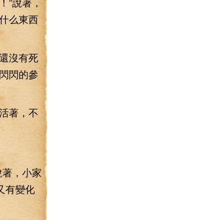
！”說著，
什么東西
還沒有死
閃閃的參
活著，不
說著，小家
又有變化