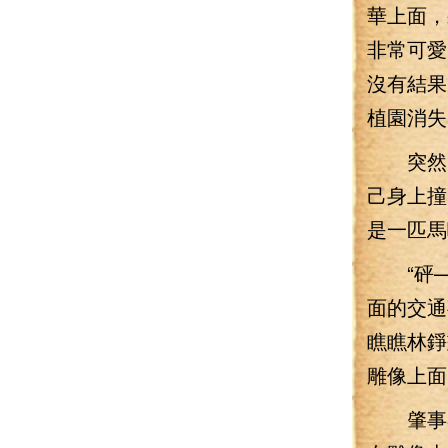
華上面，
非常可愛
沒有結果
植園消失
突然回
己身上撞
是一匹馬
“砰—
面的交通
瞧瞧林錚
雕像上面
肇事者