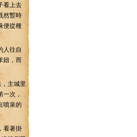
子看上去
既然暫時
珠便從種
的人往自
笨妞，而
呆，主城里
第一次，
在噴泉的
，看著掛