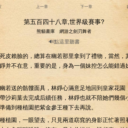
置
上一章
下一章
第五百四十八章,世界級賽事?
熊貓書庫 網游之劍刃舞者
🔊點這里聽書
皮賴臉的，總算在幽若那里拿到了禮物，當然，
錚并不在意，重要的是，身為一個妹控怎么能錯過
若送的骷髏面具，林錚心滿意足地回到皇家花園
帶沙莉葉去完成后續任務，林錚也就不陪她們幾個
準備到種植園把紫金參王種下去再說。
植園，一眼望去，只見兩道窈窕的身影正忙著照