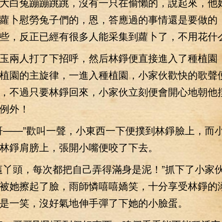
大白兔蹦蹦跳跳，沒有一只在偷懶的，說起來，他
蘿卜慰勞兔子們的，恩，答應過的事情還是要做的
些，反正已經有很多人能采集到蘿卜了，不用花什
兩人打了下招呼，然后林錚便直接進入了種植園
植園的主旋律，一進入種植園，小家伙歡快的歌聲
，不過只要林錚回來，小家伙立刻便會開心地朝他
例外！
——”歡叫一聲，小東西一下便撲到林錚臉上，而
林錚肩膀上，張開小嘴便咬了下去。
丫頭，每次都把自己弄得滿身是泥！”抓下了小家
被她擦起了臉，雨師憐嘻嘻嬌笑，十分享受林錚的
是一笑，沒好氣地伸手彈了下她的小臉蛋。