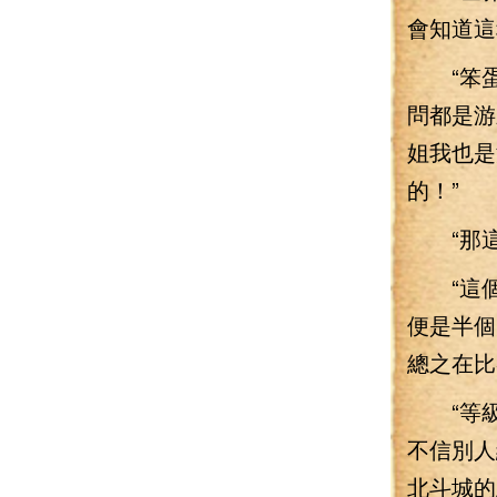
會知道這
“笨蛋
問都是游
姐我也是
的！”
“那這
“這個
便是半個
總之在比
“等級
不信別人
北斗城的