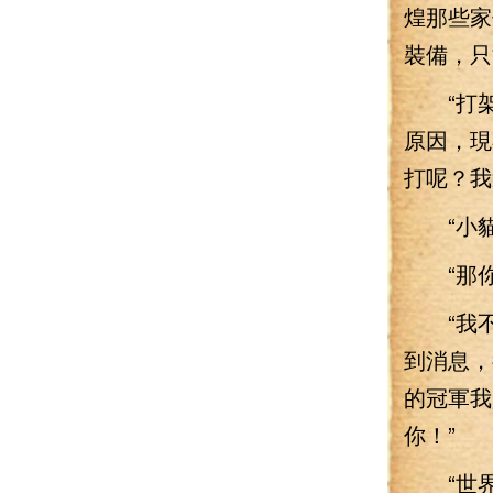
煌那些家
裝備，只
“打架
原因，現
打呢？我
“小貓
“那你
“我不用
到消息，
的冠軍我
你！”
“世界級