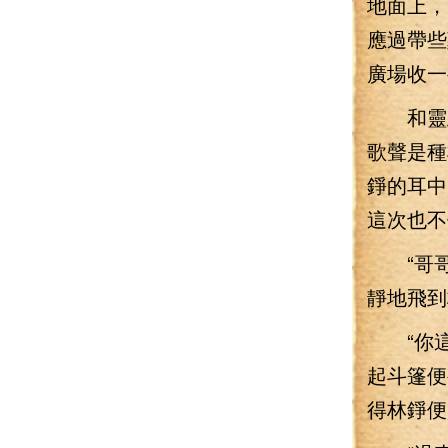
地面上，
應過帶些
廣場收一
和靈玉
歌聲是種
錚的耳中
這次也不
“哥哥
靜地飛到
“你這
起斗篷便
得林錚便