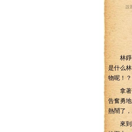
設
林錚死
是什么林
物呢！？
拿著幽
告奮勇地
熱鬧了，
來到種