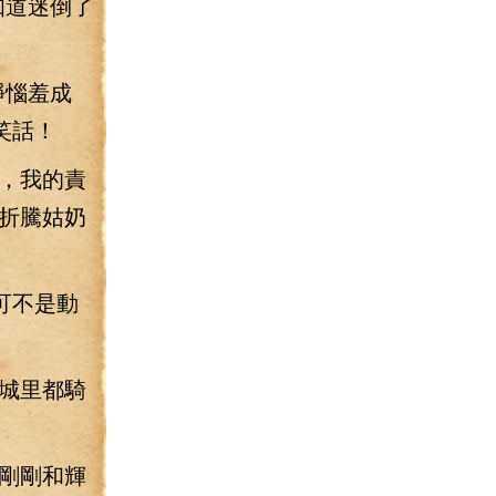
知道迷倒了
錚惱羞成
笑話！
，我的責
折騰姑奶
可不是動
城里都騎
剛剛和輝