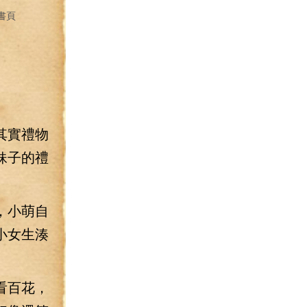
書頁
其實禮物
妹子的禮
，小萌自
小女生湊
看百花，