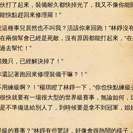
伙打了起來，裝備耐久都快掉光了，我又不像你能
能快點趕回來修理羅！”
這種事兒居然也不叫我？活該你來回跑！”林錚沒
在兩個幫會已經是死敵，沒有原因都能打起來，“在
過去幫忙！”
幾只，已經解決掉了！”
還記著跑回來修理裝備干嘛？！”
練級啊？！”楊琪瞪了林錚一下，“你也快點練級
很快就要有一場很大型的世界級賽事，無論如何，
是不準備送給別人了，到時候要是拿不到冠軍，姐
的賽事？”林錚有些驚訝，好像會很熱鬧的樣子，