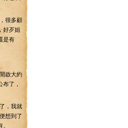
，很多顧
，好歹姐
還是有
開啟大約
公布了，
了，我就
便想到了
有。