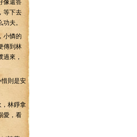
好像還答
，等下去
么功夫。
，小憐的
便傳到林
撲過來，
小惜則是安
伙，林錚拿
溺愛，看