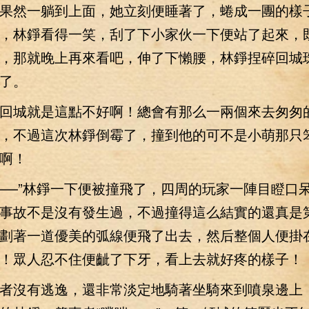
果然一躺到上面，她立刻便睡著了，蜷成一團的樣
，林錚看得一笑，刮了下小家伙一下便站了起來，
，那就晚上再來看吧，伸了下懶腰，林錚捏碎回城
了。
城就是這點不好啊！總會有那么一兩個來去匆匆
，不過這次林錚倒霉了，撞到他的可不是小萌那只
啊！
—”林錚一下便被撞飛了，四周的玩家一陣目瞪口
事故不是沒有發生過，不過撞得這么結實的還真是
劃著一道優美的弧線便飛了出去，然后整個人便掛
！眾人忍不住便齜了下牙，看上去就好疼的樣子！
沒有逃逸，還非常淡定地騎著坐騎來到噴泉邊上