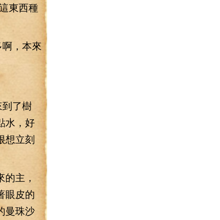
這東西種
多啊，本來
來到了樹
點水，好
很想立刻
來的主，
著眼皮的
的曼珠沙