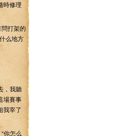
隨時修理
有問打架的
什么地方
去，我聽
這場賽事
姐我宰了
“你怎么