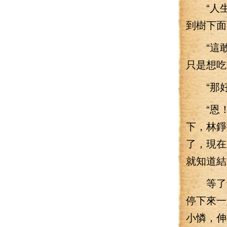
“人生
到樹下面
“這敢
只是想吃
“那好
“恩！
下，林錚
了，現在
就知道結
等了十
停下來一
小憐，伸