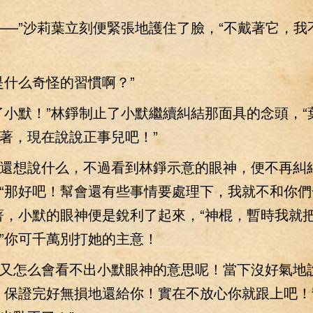
”沙莉葉立刻便緊張地護住了臉，“不戴著它，我
什么奇怪的習慣啊？”
默！”林錚制止了小默繼續糾結那面具的念頭，“
著，現在說說正事兒吧！”
想說什么，不過看到林錚示意的眼神，便不再糾
“那好吧！幫會還有些事情要處理下，我就不和你們
著，小默的眼神便是銳利了起來，“神棍，暫時我就
”你可千萬別打她的主意！
怎么會看不出小默眼神的意思呢！當下沒好氣地
！保證完好無損地還給你！實在不放心你就跟上吧！