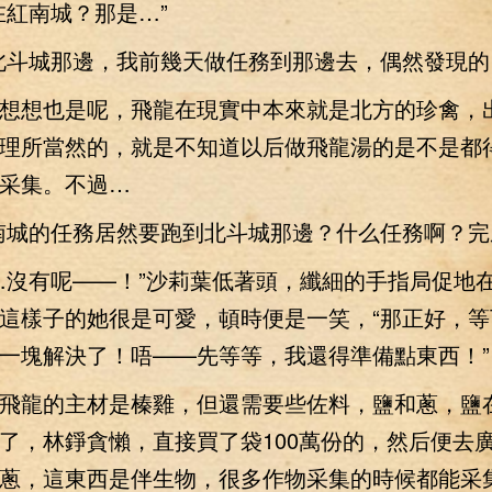
紅南城？那是…”
斗城那邊，我前幾天做任務到那邊去，偶然發現的
想也是呢，飛龍在現實中本來就是北方的珍禽，
理所當然的，就是不知道以后做飛龍湯的是不是都
采集。不過…
城的任務居然要跑到北斗城那邊？什么任務啊？完
沒有呢——！”沙莉葉低著頭，纖細的手指局促地
這樣子的她很是可愛，頓時便是一笑，“那正好，等
一塊解決了！唔——先等等，我還得準備點東西！”
龍的主材是榛雞，但還需要些佐料，鹽和蔥，鹽
了，林錚貪懶，直接買了袋100萬份的，然后便去
蔥，這東西是伴生物，很多作物采集的時候都能采