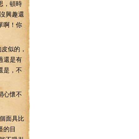
思，頓時
沒興趣還
單啊！你
的皮似的，
過還是有
還是，不
開心懷不
個面具比
怪的目