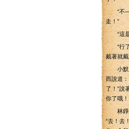
“不——
走！”
“這是
“行了小
戴著就戴
小默還
而說道：
了！”說
你了哦！
林錚又
“去！去