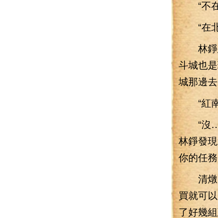
“不在
“在北
林錚想
斗城也是
城那邊去
“紅南
“沒…
林錚發現
你的任務
清燉飛
買就可以
了好幾組