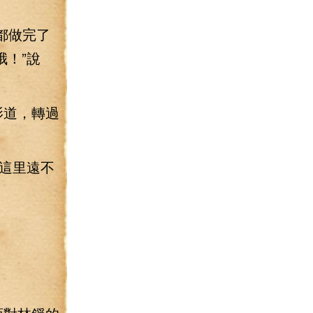
都做完了
！”說
影道，轉過
這里遠不