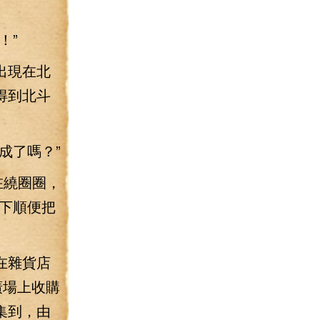
！”
出現在北
得到北斗
成了嗎？”
在繞圈圈，
下順便把
在雜貨店
廣場上收購
集到，由