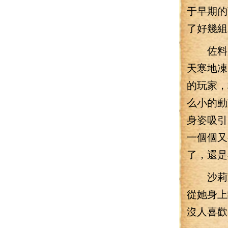
于早期的
了好幾組
佐料買
天寒地凍
的玩家，
么小的動
身姿吸引
一個個又
了，還是
沙莉葉
從她身上
沒人喜歡