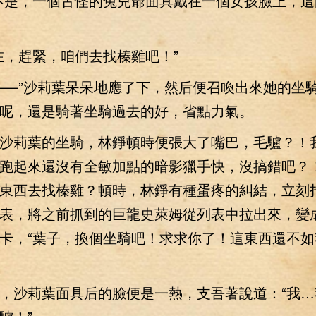
不是，一個古怪的兔兒爺面具戴在一個女孩臉上，這
，趕緊，咱們去找榛雞吧！”
—”沙莉葉呆呆地應了下，然后便召喚出來她的坐
呢，還是騎著坐騎過去的好，省點力氣。
莉葉的坐騎，林錚頓時便張大了嘴巴，毛驢？！
跑起來還沒有全敏加點的暗影獵手快，沒搞錯吧？
東西去找榛雞？頓時，林錚有種蛋疼的糾結，立刻
表，將之前抓到的巨龍史萊姆從列表中拉出來，變
卡，“葉子，換個坐騎吧！求求你了！這東西還不如
沙莉葉面具后的臉便是一熱，支吾著說道：“我…