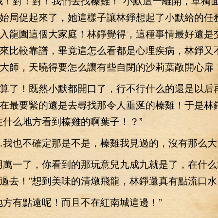
！對！對！我們去找榛雞！”小默這一離開，單獨
始局促起來了，她這樣子讓林錚想起了小默給的任
入龍園這個大家庭！林錚覺得，這種事情最好還是
來比較靠譜，畢竟這怎么看都是心理疾病，林錚又
大師，天曉得要怎么讓有些自閉的沙莉葉敞開心扉
了！既然小默都開口了，行不行什么的還是以后
在最要緊的還是去尋找那令人垂涎的榛雞！于是林
在什么地方看到榛雞的啊葉子！？”
我也不確定那是不是，榛雞我見過的，沒有那么大
萬一了，你看到的那玩意兒九成九就是了，在什么
過去！”想到美味的清燉飛龍，林錚還真有點流口水
方有點遠呢！而且不在紅南城這邊！”