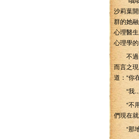
“哦哦
沙莉葉開
群的她融
心理醫生
心理學的
不過算
而言之現
道：“你
“我…
“不用
們現在就
“那地