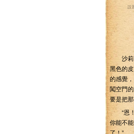
設
沙莉葉
黑色的皮
的感覺，
闖空門的
要是把那
“恩！”
你能不能
了！”