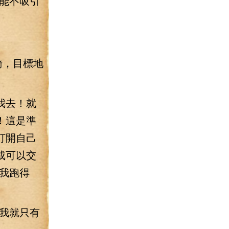
能不吸引
騎，目標地
我去！就
！這是準
打開自己
成可以交
我跑得
我就只有