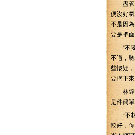
盡管沙
便沒好氣
不是因為
要是把面
“不要
不過，聽
些懷疑，
要摘下來
林錚無
是件簡單
“不想
較好，你