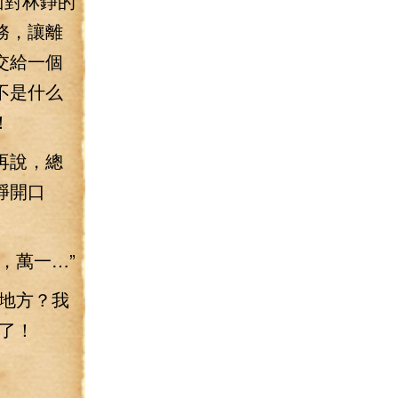
面對林錚的
務，讓離
交給一個
不是什么
！
再說，總
錚開口
，萬一…”
地方？我
了！