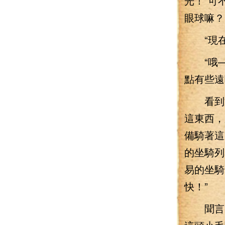
光！”可
眼球嘛？
“現在
“哦—
點有些遠
看到沙
這東西，
備騎著這
的坐騎列
易的坐騎
快！”
聞言，