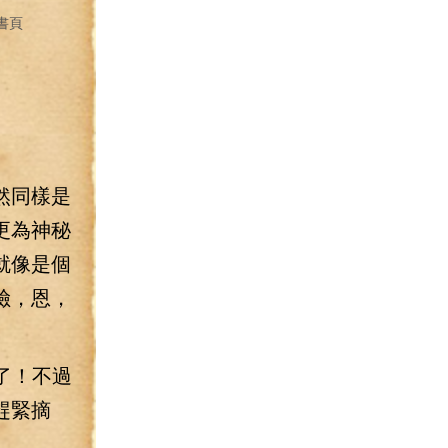
書頁
然同樣是
更為神秘
就像是個
險，恩，
了！不過
趕緊摘