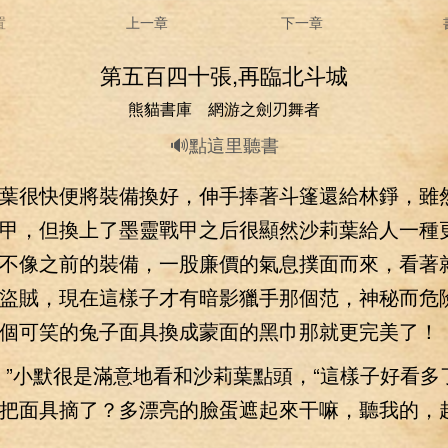
置
上一章
下一章
第五百四十張,再臨北斗城
熊貓書庫 網游之劍刃舞者
🔊點這里聽書
很快便將裝備換好，伸手捧著斗篷還給林錚，雖
甲，但換上了墨靈戰甲之后很顯然沙莉葉給人一種
不像之前的裝備，一股廉價的氣息撲面而來，看著
盜賊，現在這樣子才有暗影獵手那個范，神秘而危
個可笑的兔子面具換成蒙面的黑巾那就更完美了！
小默很是滿意地看和沙莉葉點頭，“這樣子好看多
把面具摘了？多漂亮的臉蛋遮起來干嘛，聽我的，