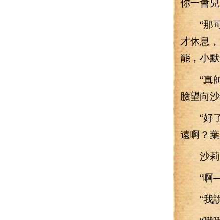
你一會兒
“那可不
才休息，
罷，小默
“真帥
臉望向沙
“好了
遠啊？葉
沙莉葉
“啊——
“我說