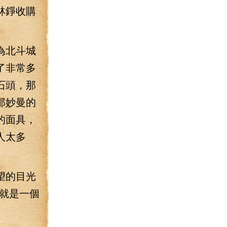
林錚收購
為北斗城
了非常多
石頭，那
那妙曼的
的面具，
人太多
望的目光
就是一個