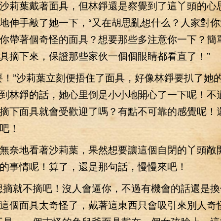
莉葉戴著面具，但林錚還是察覺到了這丫頭的心
地伸手敲了她一下，“又在胡思亂想什么？人家對你
你帶著個奇怪的面具？想要那些多注意你一下？簡
具摘下來，保證那些家伙一個個眼睛都看直了！”
！”沙莉葉立刻便捂住了面具，好像林錚要扒了她
到林錚的話，她心里倒是小小地開心了一下呢！不
摘下面具就會受歡迎了嗎？有點不可靠的感覺呢！
吧！
奈地看著沙莉葉，果然想要讓這個自閉的丫頭敞
的事情呢！算了，還是那句話，慢慢來吧！
摘就不摘吧！沒人會逼你，不過有機會的話還是換
這個面具太奇怪了，戴著這東西只會吸引來別人奇