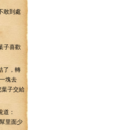
不敢到處
葉子喜歡
結了，轉
一塊去
把葉子交給
說道：
幫里面少