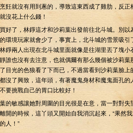
烹飪就沒有用到蔥的，導致這東西成了雞肋，反正
就沒花上什么錢！
好了，林錚這才和沙莉葉出發前往北斗城。別以
的環境玩家就會少了，事實上，北斗城的雪景吸引
林錚兩人出現在北斗城里面就像是往湖里丟了塊小
靜誰也沒有去注意，也就偶爾有那么幾個被沙莉葉
了目光的色狼看了下而已，不過當看到沙莉葉臉上
都沒了興致，這年頭，有著魔鬼身材和魔鬼面孔的
不要挑戰自己的胃口比較好！
的敏感讓她對周圍的目光很是在意，當一對對失
離開的時候，這丫頭又開始自我消沉起來，“果然我
的人！”