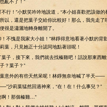
也亂不了！”
行！”小默笑吟吟地說道，“本小姐喜歡把該做的
所以，還是把葉子交給你比較好！那么，我先走了哦
便很是瀟灑地轉身離開了。
！不愧是我家大小姐！”林錚得意地看著小默的背
莉葉，只見她正十分認同地點著頭呢！
葉子，接下來，我們就去找榛雞吧！話說那東西離
子？葉子？”
意外的有些天然呆呢！林錚無奈地喊了半天——
”沙莉葉猛然回過神來，“在！在！什么事兒？”
啊！那個榛雞…”