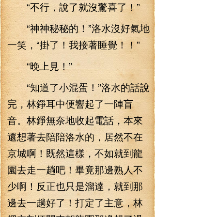
“不行，說了就沒驚喜了！”
“神神秘秘的！”洛水沒好氣地
一笑，“掛了！我接著睡覺！！”
“晚上見！”
“知道了小混蛋！”洛水的話說
完，林錚耳中便響起了一陣盲
音。林錚無奈地收起電話，本來
還想著去陪陪洛水的，居然不在
京城啊！既然這樣，不如就到龍
園去走一趟吧！畢竟那邊熟人不
少啊！反正也只是溜達，就到那
邊去一趟好了！打定了主意，林