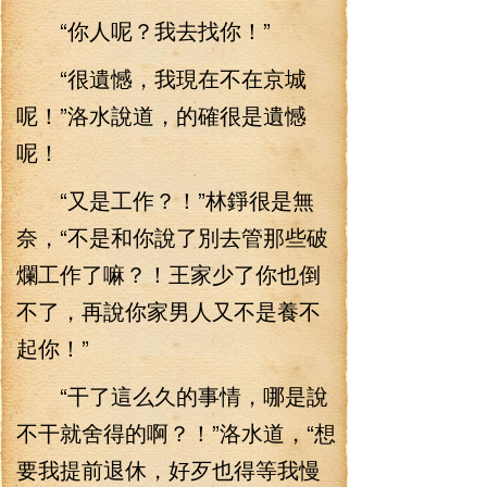
“你人呢？我去找你！”
“很遺憾，我現在不在京城
呢！”洛水說道，的確很是遺憾
呢！
“又是工作？！”林錚很是無
奈，“不是和你說了別去管那些破
爛工作了嘛？！王家少了你也倒
不了，再說你家男人又不是養不
起你！”
“干了這么久的事情，哪是說
不干就舍得的啊？！”洛水道，“想
要我提前退休，好歹也得等我慢