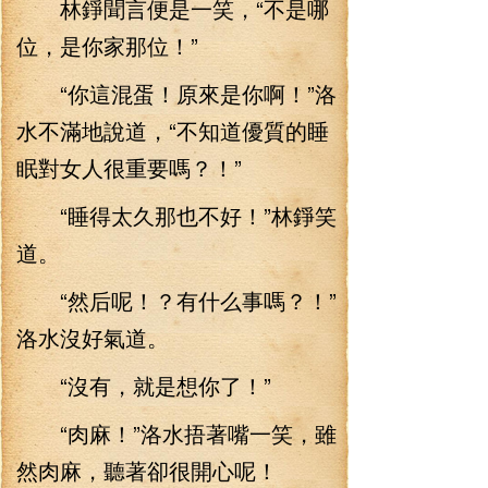
林錚聞言便是一笑，“不是哪
位，是你家那位！”
“你這混蛋！原來是你啊！”洛
水不滿地說道，“不知道優質的睡
眠對女人很重要嗎？！”
“睡得太久那也不好！”林錚笑
道。
“然后呢！？有什么事嗎？！”
洛水沒好氣道。
“沒有，就是想你了！”
“肉麻！”洛水捂著嘴一笑，雖
然肉麻，聽著卻很開心呢！