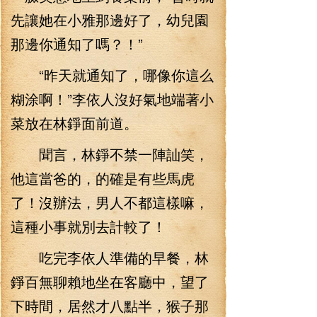
先讓她在小雅那邊好了，幼兒園
那邊你通知了嗎？！”
“昨天就通知了，哪像你這么
糊涂啊！”李依人沒好氣地端著小
菜放在林錚面前道。
聞言，林錚不禁一陣訕笑，
他這當爸的，的確是有些馬虎
了！沒辦法，男人不都這樣嘛，
這種小事就別去計較了！
吃完李依人準備的早餐，林
錚百無聊賴地坐在客廳中，望了
下時間，居然才八點半，猴子那