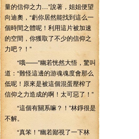
量的信仰之力…”說著，姐姐便望
向迪奧，“虧你居然能找到這么一
個時間之體呢！利用這片被加速
的空間，你獲取了不少的信仰之
力吧？！”
“哦——”幽若恍然大悟，驚叫
道：“難怪這邊的游魂魂度會那么
低呢！原來是被這個混蛋壓榨了
信仰之力造成的啊！太可惡了！”
“這個有關系嘛？！”林錚很是
不解。
“真笨！”幽若鄙視了一下林