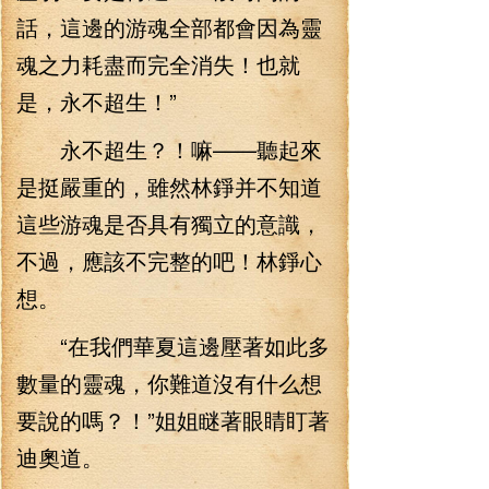
話，這邊的游魂全部都會因為靈
魂之力耗盡而完全消失！也就
是，永不超生！”
永不超生？！嘛——聽起來
是挺嚴重的，雖然林錚并不知道
這些游魂是否具有獨立的意識，
不過，應該不完整的吧！林錚心
想。
“在我們華夏這邊壓著如此多
數量的靈魂，你難道沒有什么想
要說的嗎？！”姐姐瞇著眼睛盯著
迪奧道。