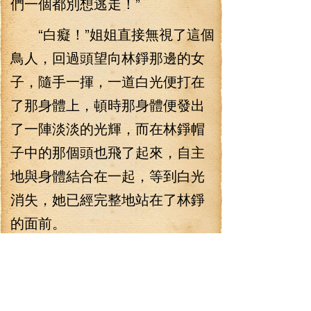
們一個都別想逃走！”
“白癡！”姐姐直接無視了這個
鳥人，回過頭望向林錚那邊的女
子，隨手一揮，一道白光便打在
了那身體上，頓時那身體便發出
了一陣淡淡的光輝，而在林錚帽
子中的那個頭也飛了起來，自主
地與身體結合在一起，等到白光
消失，她已經完整地站在了林錚
的面前。
“好了？！”她兀自有點不相信
地活動了下手掌，然后又用手抱
了下自己的頭，嗯，果然沒有掉