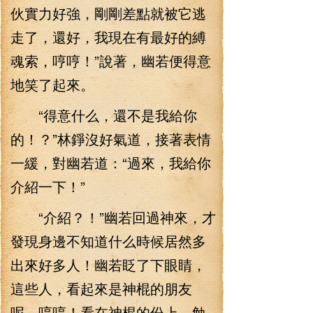
伙實力好強，剛剛差點就被它逃
走了，還好，我現在有最好的縛
魂索，哼哼！”說著，幽若便得意
地笑了起來。
“得意什么，還不是我給你
的！？”林錚沒好氣道，接著表情
一緩，對幽若道：“過來，我給你
介紹一下！”
“介紹？！”幽若回過神來，才
發現身邊不知道什么時候居然多
出來好多人！幽若眨了下眼睛，
這些人，看起來是神棍的朋友
呢，哼哼！看在神棍的份上，勉