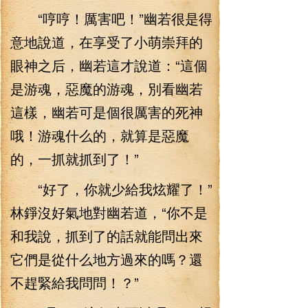
“哼哼！厲害吧！”幽若很是得
意地說道，在享受了小萌崇拜的
眼神之后，幽若這才說道：“這個
是游魂，惡魔的游魂，別看幽若
這樣，幽若可是個很厲害的死神
哦！游魂什么的，就算是惡魔
的，一抓就抓到了！”
“好了，你就少給我炫耀了！”
林錚沒好氣地對幽若道，“你不是
和我說，抓到了的話就能問出來
它們是從什么地方過來的嗎？還
不趕緊給我問問！？”