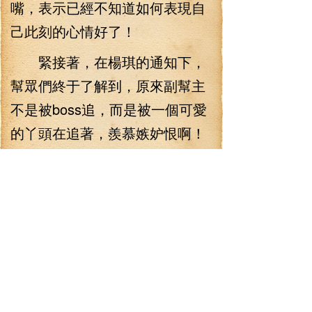
嘴，表示已經不知道如何表現自
己此刻的心情好了！
緊接著，在楊琪的通知下，
幫眾們終于了解到，原來副幫主
不是被boss追，而是被一個可愛
的丫頭在追著，羨慕嫉妒恨啊！
然后又了解到，已經有辦法找到
那張隱藏地圖了，除了一部分留
下來一起去探查地圖的人之外，
其他人都可以解散了！
不久之后，由楊琪挑選好的
地圖搜查隊便在溯風鎮大門前集
合好了！看著龍園的精兵們，最