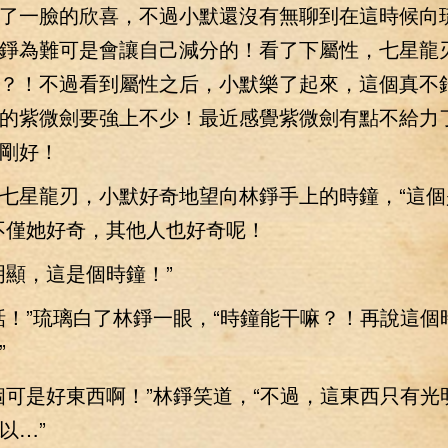
了一臉的欣喜，不過小默還沒有無聊到在這時候向
錚為難可是會讓自己減分的！看了下屬性，七星龍
？！不過看到屬性之后，小默樂了起來，這個真不
的紫微劍要強上不少！最近感覺紫微劍有點不給力
剛好！
星龍刃，小默好奇地望向林錚手上的時鐘，“這個
不僅她好奇，其他人也好奇呢！
顯，這是個時鐘！”
”琉璃白了林錚一眼，“時鐘能干嘛？！再說這個
”
是好東西啊！”林錚笑道，“不過，這東西只有光
以…”