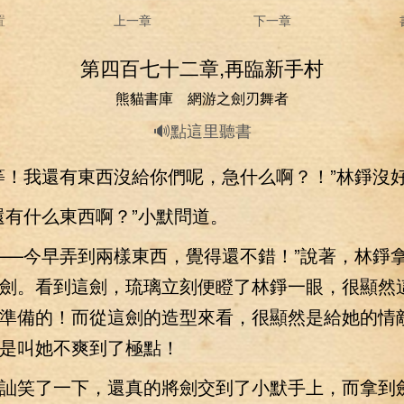
置
上一章
下一章
第四百七十二章,再臨新手村
熊貓書庫 網游之劍刃舞者
🔊點這里聽書
！我還有東西沒給你們呢，急什么啊？！”林錚沒
有什么東西啊？”小默問道。
—今早弄到兩樣東西，覺得還不錯！”說著，林錚
劍。看到這劍，琉璃立刻便瞪了林錚一眼，很顯然
準備的！而從這劍的造型來看，很顯然是給她的情
是叫她不爽到了極點！
笑了一下，還真的將劍交到了小默手上，而拿到