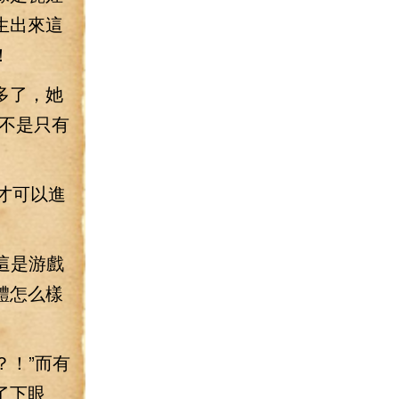
生出來這
！
多了，她
不是只有
才可以進
這是游戲
體怎么樣
？！”而有
了下眼