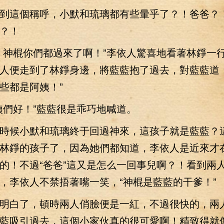
這個稱呼，小默和琉璃都有些暈乎了？！爸爸？
？！
神棍你們都過來了啊！”李依人驚喜地看著林錚一
人便走到了林錚身邊，將藍藍抱了過去，對藍藍道：
些都是阿姨！”
們好！”藍藍很是乖巧地喊道。
候小默和琉璃終于回過神來，這孩子就是藍藍？
林錚的孩子了，因為她們都知道，李依人是近來才
的！不過“爸爸”這又是怎么一回事兒啊？！看到兩
，李依人不禁捂著嘴一笑，“神棍是藍藍的干爹！”
白了，頓時兩人俏臉便是一紅，不過很快的，兩
藍吸引過去，這個小家伙真的很可愛啊！精致得就