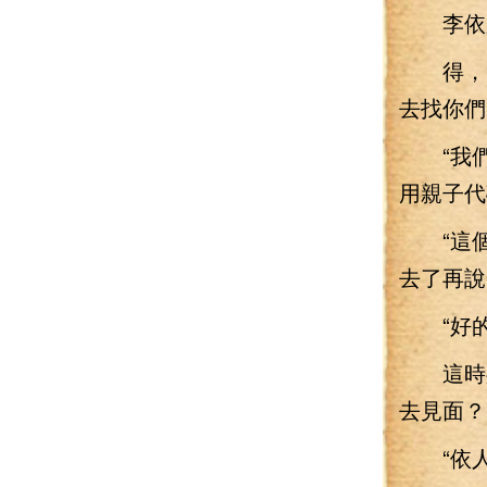
李依人
得，“我
去找你們
“我們新
用親子代
“這個我
去了再說
“好的
這時身
去見面？
“依人啊