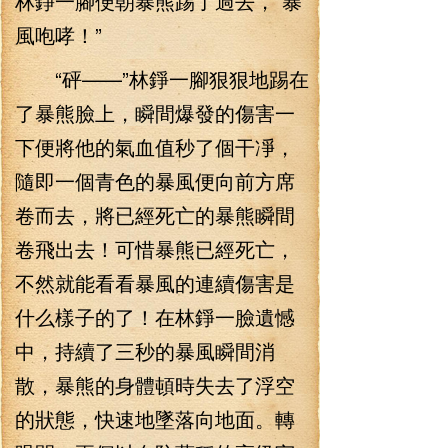
林錚一腳便朝暴熊踢了過去，“暴
風咆哮！”
“砰——”林錚一腳狠狠地踢在
了暴熊臉上，瞬間爆發的傷害一
下便將他的氣血值秒了個干凈，
隨即一個青色的暴風便向前方席
卷而去，將已經死亡的暴熊瞬間
卷飛出去！可惜暴熊已經死亡，
不然就能看看暴風的連續傷害是
什么樣子的了！在林錚一臉遺憾
中，持續了三秒的暴風瞬間消
散，暴熊的身體頓時失去了浮空
的狀態，快速地墜落向地面。轉