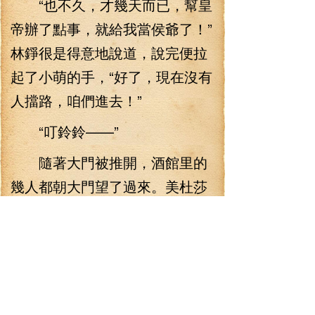
“也不久，才幾天而已，幫皇
帝辦了點事，就給我當侯爺了！”
林錚很是得意地說道，說完便拉
起了小萌的手，“好了，現在沒有
人擋路，咱們進去！”
“叮鈴鈴——”
隨著大門被推開，酒館里的
幾人都朝大門望了過來。美杜莎
原本正撅著嘴一臉不爽快的樣
子，看到林錚出現，頓時便露出
了欣喜的笑臉！
“boss！”美杜莎驚喜地蹦到
林錚身邊叫道。