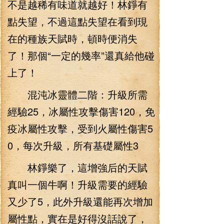
不是越稀有味道就越好！林錚有
點失望，不過這點失望在看到現
在的種族天賦時，頓時便消失
了！那個“一定的幾率”還真給他碰
上了！
混沌冰靈體二階：升級所需
經驗25，冰屬性攻擊傷害120，免
疫冰屬性攻擊，受到火屬性傷害5
0，每次升級，所有基礎屬性3
林錚樂了，這增強后的天賦
真叫一個牛啊！升級需要的經驗
又少了5，此外升級還能再次增加
屬性點，實在是好得沒話說了，