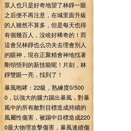
眾人也只是好奇地望了林錚一眼
之后便不再注意，在城里面升級
的人雖然不算多，但是每天也得
有個幾百人，沒啥好稀奇的！而
這會兒林錚也么功夫去理會別人
的眼神，現在正聚精會神地找著
剛領悟到的新技能呢！片刻，林
錚雙眼一亮，找到了！
暴風咆哮：22級，熟練度0/500
0，以強大的腿力踢出暴風，對暴
風中的所有敵對目標造成持續的
風屬性傷害，被踢中目標造成220
0最大物理攻擊傷害，暴風連續傷