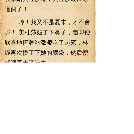
這個了！
“哼！我又不是夏末，才不會
呢！”美杜莎皺了下鼻子，隨即便
欣喜地捧著冰激凌吃了起來，林
錚再次摸了下她的腦袋，然后便
朝吧臺走了過去。
吧臺前，傅紅玉和阿托莉絲
正等著他過來呢，今天生意貌似
不怎么好，兩人都很清閑，看到
林錚回來，頓時便是滿眼的欣
喜！
林錚站在吧臺前看著二女許