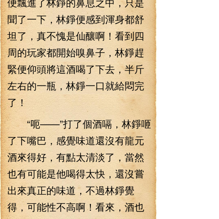
便飄進了林錚的鼻息之中，只是
聞了一下，林錚便感到渾身都舒
坦了，真不愧是仙釀啊！看到四
周的玩家都開始嗅鼻子，林錚趕
緊便仰頭將這酒喝了下去，半斤
左右的一瓶，林錚一口就給悶完
了！
“呃——”打了個酒嗝，林錚咂
了下嘴巴，感覺味道還沒有龍元
酒來得好，有點太清淡了，當然
也有可能是他喝得太快，還沒嘗
出來真正的味道，不過林錚覺
得，可能性不高啊！看來，酒也