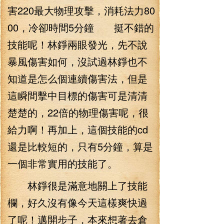
害220最大物理攻擊，消耗法力80
00，冷卻時間5分鐘 挺不錯的
技能呢！林錚兩眼發光，先不說
暴風傷害如何，沒試過林錚也不
知道是怎么個連續傷害法，但是
這瞬間擊中目標的傷害可是清清
楚楚的，22倍的物理傷害呢，很
給力啊！再加上，這個技能的cd
還是比較短的，只有5分鐘，算是
一個非常實用的技能了。
林錚很是滿意地關上了技能
欄，好久沒有像今天這樣爽快過
了呢！邁開步子，本來想著去倉