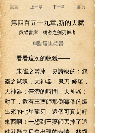
設置
上一章
下一章
書頁
第四百五十九章,新的天賦
熊貓書庫 網游之劍刃舞者
🔊點這里聽書
看看這次的收獲——
朱雀之焚冰，史詩級的；怨
靈之弒魂，天神器；鬼刀·修羅，
天神器；停滯的時間，天神器；
對了，還有王藥師那倒霉催的爆
出來的七星龍刃，這個可真是好
東西啊！一想到王藥師丟掉了這
件武器之后會出現的表情，林錚