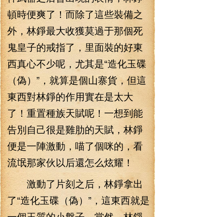
頓時便爽了！而除了這些裝備之
外，林錚最大收獲莫過于那個死
鬼皇子的戒指了，里面裝的好東
西真心不少呢，尤其是“造化玉碟
（偽）”，就算是個山寨貨，但這
東西對林錚的作用實在是太大
了！重置種族天賦呢！一想到能
告別自己很是雞肋的天賦，林錚
便是一陣激動，喵了個咪的，看
流氓那家伙以后還怎么炫耀！
激動了片刻之后，林錚拿出
了“造化玉碟（偽）”，這東西就是
一個玉質的小盤子，當然，林錚