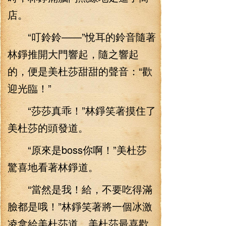
店。
“叮鈴鈴——”悅耳的鈴音隨著
林錚推開大門響起，隨之響起
的，便是美杜莎甜甜的聲音：“歡
迎光臨！”
“莎莎真乖！”林錚笑著摸住了
美杜莎的頭發道。
“原來是boss你啊！”美杜莎
驚喜地看著林錚道。
“當然是我！給，不要吃得滿
臉都是哦！”林錚笑著將一個冰激
凌拿給美杜莎道，美杜莎最喜歡