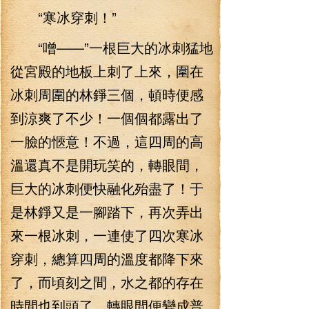
“寒冰穿刺！”
“噌——”一根巨大的冰刺猛地
從宮殿的地板上刺了上來，圍在
冰刺周圍的林錚三個，頓時便感
到涼爽了不少！一個個都露出了
一臉的愜意！不過，這四周的高
溫還真不是開玩笑的，轉眼間，
巨大的冰刺便快融化殆盡了！于
是林錚又是一腳踏下，再次弄出
來一根冰刺，一連使了四次寒冰
穿刺，總算四周的溫度都降下來
了，而頃刻之間，水之都的存在
時間也到頭了，轉眼間便變成普