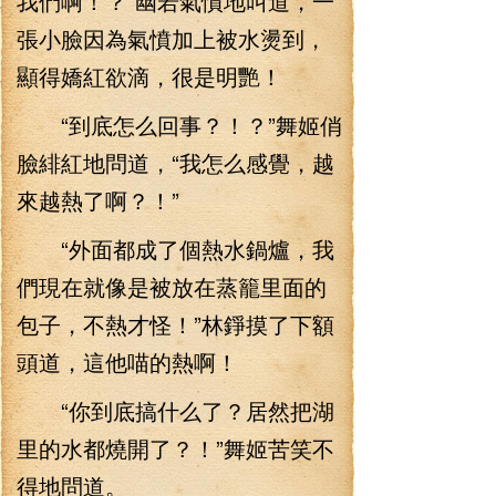
我們啊！？”幽若氣憤地叫道，一
張小臉因為氣憤加上被水燙到，
顯得嬌紅欲滴，很是明艷！
“到底怎么回事？！？”舞姬俏
臉緋紅地問道，“我怎么感覺，越
來越熱了啊？！”
“外面都成了個熱水鍋爐，我
們現在就像是被放在蒸籠里面的
包子，不熱才怪！”林錚摸了下額
頭道，這他喵的熱啊！
“你到底搞什么了？居然把湖
里的水都燒開了？！”舞姬苦笑不
得地問道。