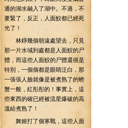
通的湖水融入了湖中。不過，不
要緊了，反正，人面鮫都已經死
光了！
林錚幾個朝遠處望去，只見
那一片水域到處都是人面鮫的尸
體，而這些人面鮫的尸體還很是
特別，一個個都是眼睛泛白，那
一張張人臉就像是被煮熟了的螃
蟹一般，紅彤彤的！事實上，這
些東西的確已經被流星爆破的高
溫給煮熟了！
舞姬打了個寒戰，這些人面