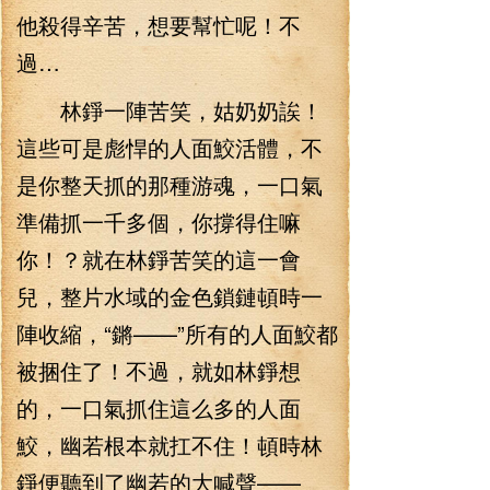
他殺得辛苦，想要幫忙呢！不
過…
林錚一陣苦笑，姑奶奶誒！
這些可是彪悍的人面鮫活體，不
是你整天抓的那種游魂，一口氣
準備抓一千多個，你撐得住嘛
你！？就在林錚苦笑的這一會
兒，整片水域的金色鎖鏈頓時一
陣收縮，“鏘——”所有的人面鮫都
被捆住了！不過，就如林錚想
的，一口氣抓住這么多的人面
鮫，幽若根本就扛不住！頓時林
錚便聽到了幽若的大喊聲——