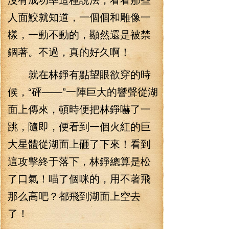
人面鮫就知道，一個個和雕像一
樣，一動不動的，顯然還是被禁
錮著。不過，真的好久啊！
就在林錚有點望眼欲穿的時
候，“砰——”一陣巨大的響聲從湖
面上傳來，頓時便把林錚嚇了一
跳，隨即，便看到一個火紅的巨
大星體從湖面上砸了下來！看到
這攻擊終于落下，林錚總算是松
了口氣！喵了個咪的，用不著飛
那么高吧？都飛到湖面上空去
了！