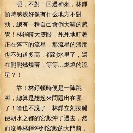
呃，不對！回過神來，林錚
頓時感覺好像有什么地方不對
勁，總有一種自己會倒大霉的感
覺！林錚瞪大雙眼，死死地盯著
正在落下的流星，那流星的溫度
也不知道多高，都到水里了，還
在熊熊燃燒著！等等…燃燒的流
星？！
靠！林錚頓時便是一陣跳
腳，總算是想起來問題出在哪
了！啥也不說了，林錚立刻拔腿
便朝水之都的宮殿沖了過去，然
而沒等林錚沖到宮殿的大門前，