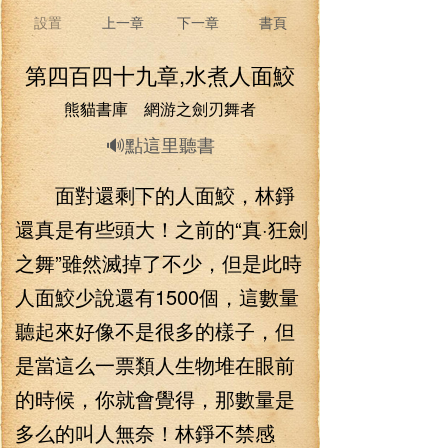
設置
上一章
下一章
書頁
第四百四十九章,水煮人面鮫
熊貓書庫 網游之劍刃舞者
🔊點這里聽書
面對還剩下的人面鮫，林錚
還真是有些頭大！之前的“真·狂劍
之舞”雖然滅掉了不少，但是此時
人面鮫少說還有1500個，這數量
聽起來好像不是很多的樣子，但
是當這么一票類人生物堆在眼前
的時候，你就會覺得，那數量是
多么的叫人無奈！林錚不禁感