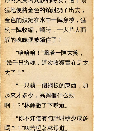
猛地便將金色的鎖鏈扔了出去，
金色的鎖鏈在水中一陣穿梭，猛
然一陣收縮，頓時，一大片人面
鮫的魂魄便被鎖住了！
“哈哈哈！”幽若一陣大笑，
“幾千只游魂，這次收獲實在是太
大了！”
“一只就一個銅板的東西，加
起來才多少，高興個什么勁
啊！？”林錚撇了下嘴道。
“你不知道有句話叫積少成多
嗎？！”幽若瞪著林錚道。