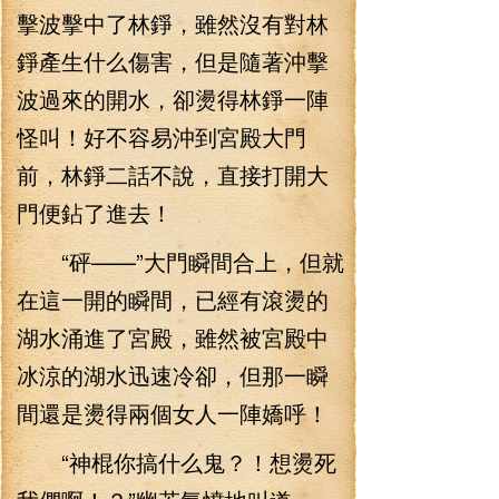
擊波擊中了林錚，雖然沒有對林
錚產生什么傷害，但是隨著沖擊
波過來的開水，卻燙得林錚一陣
怪叫！好不容易沖到宮殿大門
前，林錚二話不說，直接打開大
門便鉆了進去！
“砰——”大門瞬間合上，但就
在這一開的瞬間，已經有滾燙的
湖水涌進了宮殿，雖然被宮殿中
冰涼的湖水迅速冷卻，但那一瞬
間還是燙得兩個女人一陣嬌呼！
“神棍你搞什么鬼？！想燙死