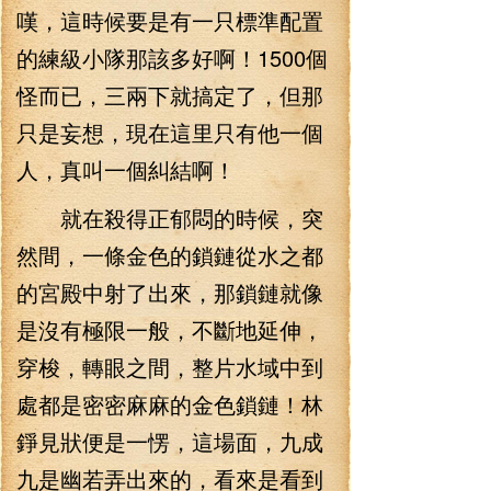
嘆，這時候要是有一只標準配置
的練級小隊那該多好啊！1500個
怪而已，三兩下就搞定了，但那
只是妄想，現在這里只有他一個
人，真叫一個糾結啊！
就在殺得正郁悶的時候，突
然間，一條金色的鎖鏈從水之都
的宮殿中射了出來，那鎖鏈就像
是沒有極限一般，不斷地延伸，
穿梭，轉眼之間，整片水域中到
處都是密密麻麻的金色鎖鏈！林
錚見狀便是一愣，這場面，九成
九是幽若弄出來的，看來是看到