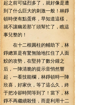
起之前可猛烈多了，就好像是遭
到了什么巨大的刺激一般！林錚
頓時便有點蛋疼，早知道這樣，
就不讓幽若那丫頭幫忙了，瞧這
事兒整的！
在十二根圓柱的輔助下，林
錚總算是有驚無險地扛住了人面
鮫的攻勢，在堅持了數分鐘之
后，一陣清脆的提示音悄然響
起，一看技能欄，林錚頓時一陣
欣喜，好家伙，等了這么久，終
于把冷卻時間等到了！當下，林
錚不再繼續殺怪，而是利用十二