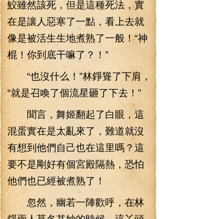
鮫雖然該死，但是這種死法，實
在是讓人惡寒了一點，看上去就
像是被活生生地煮熟了一般！“神
棍！你到底干嘛了？！”
“也沒什么！”林錚聳了下肩，
“就是召喚了個流星砸了下去！”
聞言，舞姬翻起了白眼，這
混蛋實在是太亂來了，難道就沒
有想到他們自己也在這里嗎？這
要不是剛好有個宮殿隔熱，恐怕
他們也已經被煮熟了！
忽然，幽若一陣歡呼，在林
錚兩人莫名其妙的時候，這丫頭