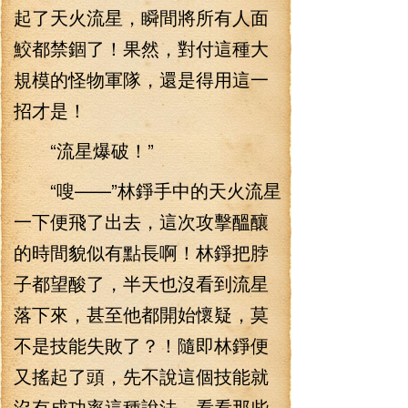
起了天火流星，瞬間將所有人面
鮫都禁錮了！果然，對付這種大
規模的怪物軍隊，還是得用這一
招才是！
“流星爆破！”
“嗖——”林錚手中的天火流星
一下便飛了出去，這次攻擊醞釀
的時間貌似有點長啊！林錚把脖
子都望酸了，半天也沒看到流星
落下來，甚至他都開始懷疑，莫
不是技能失敗了？！隨即林錚便
又搖起了頭，先不說這個技能就
沒有成功率這種說法，看看那些