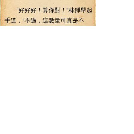
“好好好！算你對！”林錚舉起
手道，“不過，這數量可真是不
少，你的本子夠抓的嘛？！”
“這個啊！”幽若一陣遲疑，
“還真是個問題呢！”說罷，幽若便
看向林錚，眨著眼睛問道：“你身
上，有沒有什么瓶子之類的東
西？”
“瓶子？”林錚愣了下，答道：
“空瓶子沒有，不過，裝著酒的瓶
子倒是挺多的！”
“那不就是有！？”幽若瞪了林