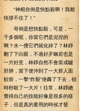
“神棍你倒是快點殺啊！我都
快撐不住了！”
哥倒是想快點殺，可是，一
千多個呢，你當它們是泥捏的
啊？水一攪它們就化掉了？林錚
翻了下白眼，不過好歹幽若也是
一片好意，林錚自然不會當成驢
肝肺，當下便沖到了一大群人面
鮫前，一擊“炸裂”便轟了下去，頓
時秒殺了一大片！往常，林錚總
覺得自己的技能好像是很多的樣
子，但是真的要用的時候才發