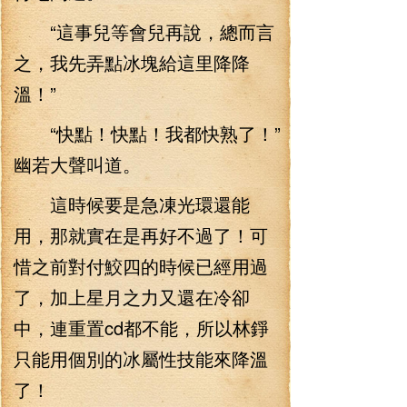
“這事兒等會兒再說，總而言
之，我先弄點冰塊給這里降降
溫！”
“快點！快點！我都快熟了！”
幽若大聲叫道。
這時候要是急凍光環還能
用，那就實在是再好不過了！可
惜之前對付鮫四的時候已經用過
了，加上星月之力又還在冷卻
中，連重置cd都不能，所以林錚
只能用個別的冰屬性技能來降溫
了！