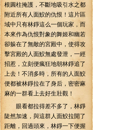
根圓柱掩護，不斷地吸引水之都
附近所有人面鮫的仇恨！這片區
域中只有林錚這么一個玩家，而
本來作為仇恨對象的舞姬和幽若
卻躲在了無敵的宮殿中，使得攻
擊宮殿的人面鮫無處發泄，一經
招惹，立刻便瘋狂地朝林錚追了
上去！不消多時，所有的人面鮫
便都被林錚拉在了身后，密密麻
麻的一群看上去好生壯觀！
眼看都拉得差不多了，林錚
陡然加速，與這群人面鮫拉開了
距離，回過頭來，林錚一下便握