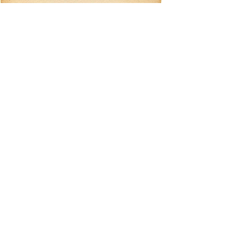
鎖鏈卻如同抓到了獵物的毒蛇一
般，一下便將鬼神虛影捆住了！
原本，祭刃斬的湮滅讓怨靈
吃了一驚，但是看到鎖鏈成功地
將鬼神虛影鎖住的的時候，怨靈
頓時得意了起來，然而怨靈的笑
意瞬間便凝固了！只因林錚忽然
便解除了死亡突進狀態，隨著狀
態解除，鬼神自然也就隨之消
失，就在這時，趁著怨靈還沒有
反應過來，林錚一下便沖到了近
前，自我封印，解除！同時，一
顆山寨版的九轉金丹毫不猶豫地