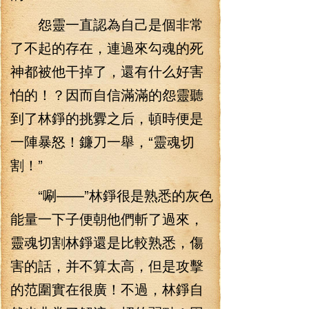
怨靈一直認為自己是個非常
了不起的存在，連過來勾魂的死
神都被他干掉了，還有什么好害
怕的！？因而自信滿滿的怨靈聽
到了林錚的挑釁之后，頓時便是
一陣暴怒！鐮刀一舉，“靈魂切
割！”
“唰——”林錚很是熟悉的灰色
能量一下子便朝他們斬了過來，
靈魂切割林錚還是比較熟悉，傷
害的話，并不算太高，但是攻擊
的范圍實在很廣！不過，林錚自