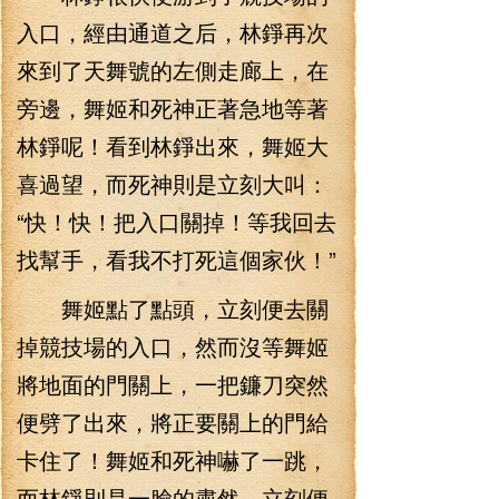
入口，經由通道之后，林錚再次
來到了天舞號的左側走廊上，在
旁邊，舞姬和死神正著急地等著
林錚呢！看到林錚出來，舞姬大
喜過望，而死神則是立刻大叫：
“快！快！把入口關掉！等我回去
找幫手，看我不打死這個家伙！”
舞姬點了點頭，立刻便去關
掉競技場的入口，然而沒等舞姬
將地面的門關上，一把鐮刀突然
便劈了出來，將正要關上的門給
卡住了！舞姬和死神嚇了一跳，
而林錚則是一臉的肅然，立刻便