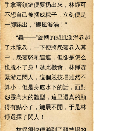
手拿著鎖鏈便要扔出來，林錚可
不想自己被捆成粽子，立刻便是
一腳踢出，“颶風漩渦！”
“轟——”旋轉的颶風漩渦卷起
了水龍卷，一下便將怨靈卷入其
中，怨靈怒吼連連，但卻是怎么
也脫不了身！趁此機會，林錚趕
緊游走閃人，這個競技場雖然不
算小，但是身處水下的話，面對
怨靈高大的體型，這里還真的顯
得有點小了，施展不開，于是林
錚選擇了閃人！
林錚很快便游到了競技場的