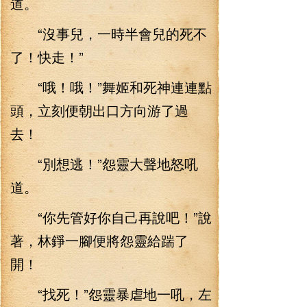
道。
“沒事兒，一時半會兒的死不
了！快走！”
“哦！哦！”舞姬和死神連連點
頭，立刻便朝出口方向游了過
去！
“別想逃！”怨靈大聲地怒吼
道。
“你先管好你自己再說吧！”說
著，林錚一腳便將怨靈給踹了
開！
“找死！”怨靈暴虐地一吼，左