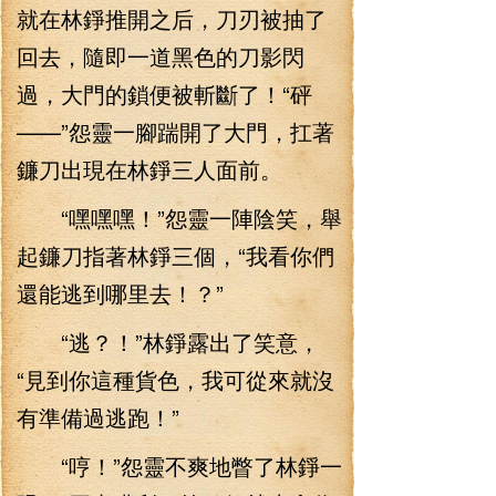
就在林錚推開之后，刀刃被抽了
回去，隨即一道黑色的刀影閃
過，大門的鎖便被斬斷了！“砰
——”怨靈一腳踹開了大門，扛著
鐮刀出現在林錚三人面前。
“嘿嘿嘿！”怨靈一陣陰笑，舉
起鐮刀指著林錚三個，“我看你們
還能逃到哪里去！？”
“逃？！”林錚露出了笑意，
“見到你這種貨色，我可從來就沒
有準備過逃跑！”
“哼！”怨靈不爽地瞥了林錚一