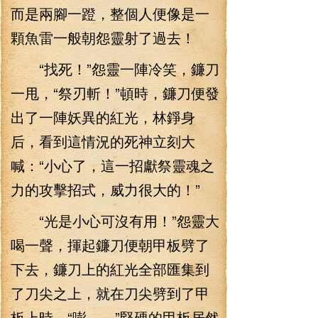
而是兩腳一蹬，整個人便像是一
顆魚雷一般朝怨靈射了過去！
“找死！”怨靈一陣冷笑，鐮刀
一甩，“祭刃斬！”頓時，鐮刀便發
出了一陣妖異的紅光，林錚身
后，看到這情況的死神立刻大
喊：“小心了，這一招獻祭靈魂之
力的攻擊招式，威力很大的！”
“光是小心可沒有用！”怨靈大
喝一聲，揮起鐮刀便朝甲板劈了
下去，鐮刀上的紅光全部匯集到
了刀尖之上，就在刀尖劈到了甲
板上時，“嘭——”堅硬的甲板居然