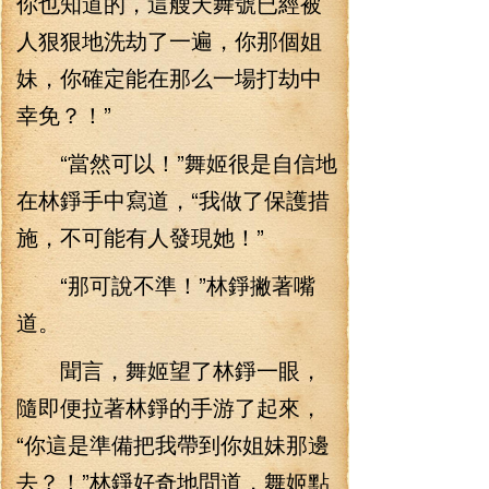
你也知道的，這艘天舞號已經被
人狠狠地洗劫了一遍，你那個姐
妹，你確定能在那么一場打劫中
幸免？！”
“當然可以！”舞姬很是自信地
在林錚手中寫道，“我做了保護措
施，不可能有人發現她！”
“那可說不準！”林錚撇著嘴
道。
聞言，舞姬望了林錚一眼，
隨即便拉著林錚的手游了起來，
“你這是準備把我帶到你姐妹那邊
去？！”林錚好奇地問道，舞姬點