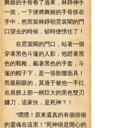
舞姬的手骨卷了過來，林錚伸手
一抓，一下便將舞姬的手骨抓在
手中，然而當林錚朝霓裳閣的門
口望去的時候，頓時便愣住了！
在霓裳閣的門口，站著一個
穿著黑色斗篷的人影，他蹬著黑
色的戰靴，戴著黑色的手套，斗
篷的帽子下，是一張骷髏面具！
而最顯眼的，莫過于被他一手扛
在肩膀上那一柄巨大的黑色雙刃
鐮刀，這家伙，是死神？！
“嘿嘿！原來還真的有個徘徊
的靈魂在這里！”死神很是開心的