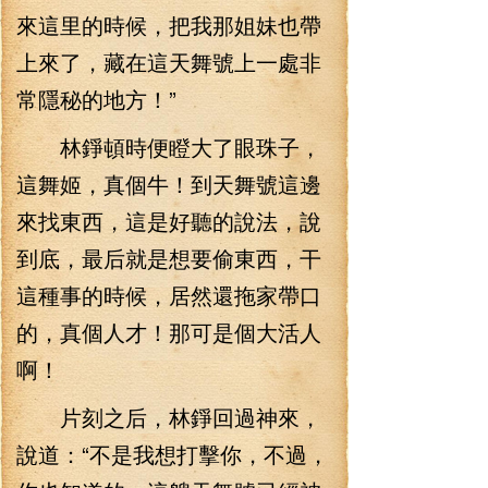
來這里的時候，把我那姐妹也帶
上來了，藏在這天舞號上一處非
常隱秘的地方！”
林錚頓時便瞪大了眼珠子，
這舞姬，真個牛！到天舞號這邊
來找東西，這是好聽的說法，說
到底，最后就是想要偷東西，干
這種事的時候，居然還拖家帶口
的，真個人才！那可是個大活人
啊！
片刻之后，林錚回過神來，
說道：“不是我想打擊你，不過，