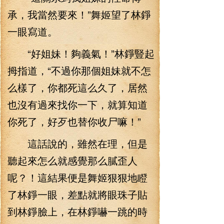
承，我當然要來！”舞姬望了林錚
一眼寫道。
“好姐妹！夠義氣！”林錚豎起
拇指道，“不過你那個姐妹就不怎
么樣了，你都死這么久了，居然
也沒有過來找你一下，就算知道
你死了，好歹也替你收尸嘛！”
這話說的，雖然在理，但是
聽起來怎么就感覺那么膩歪人
呢？！這結果便是舞姬狠狠地瞪
了林錚一眼，差點就將眼珠子貼
到林錚臉上，在林錚嚇一跳的時