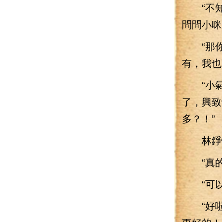
“不知道
問問小咪
“那你去
有，我也
“小氣
了，興致
多？！”
林錚愣
“真的啊
“可以
“好啦