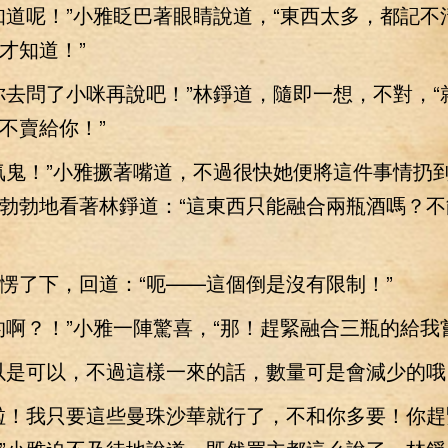
呢！”小雅眨巴著眼睛說道，“東西太多，都記不
才知道！”
問了小咪再說吧！”林錚道，隨即一想，不對，“
不賣給你！”
鬼！”小雅撅著嘴道，不過很快她便將這件事情扔
勃勃地看著林錚道：“這東西只能融合兩瓶酒嗎？不
了下，回道：“呃——這個倒是沒有限制！”
？！”小雅一陣驚喜，“那！趕緊融合三瓶的給我
是可以，不過這樣一來的話，數量可是會減少的哦
！我只要這些曼珠沙華就行了，不和你多要！你趕