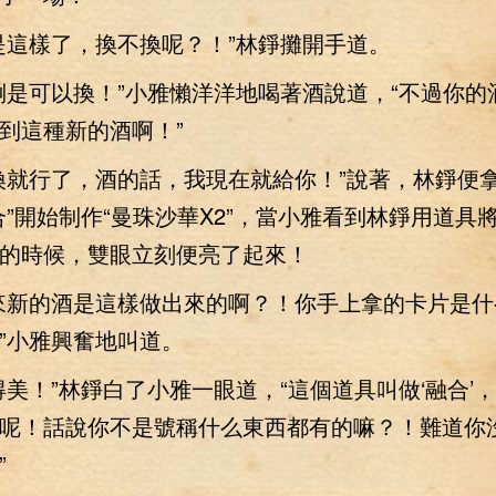
這樣了，換不換呢？！”林錚攤開手道。
可以換！”小雅懶洋洋地喝著酒說道，“不過你的
到這種新的酒啊！”
就行了，酒的話，我現在就給你！”說著，林錚便
合”開始制作“曼珠沙華X2”，當小雅看到林錚用道具
的時候，雙眼立刻便亮了起來！
新的酒是這樣做出來的啊？！你手上拿的卡片是什
”小雅興奮地叫道。
！”林錚白了小雅一眼道，“這個道具叫做‘融合’
呢！話說你不是號稱什么東西都有的嘛？！難道你
”