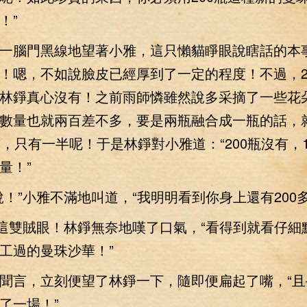
！”
腦門黑線地望著小雅，這只懶貓睜眼說瞎話的本
！嗯，不如說臉皮已經厚到了一定的程度！不過，2
林錚真心沒有！之前雨師憐雖然說多采摘了一些花
數量也就兩百差不多，要是兩瓶融合成一瓶的話，
右，只有一半呢！于是林錚對小雅道：“200瓶沒有，1
量！”
”小雅不滿地叫道，“我明明看到你身上還有200多
雙賊眼！林錚無奈地嘆了口氣，“看得到就看仔細
工過的曼珠沙華！”
言，立刻便望了林錚一下，隨即便扁起了嘴，“且
了一場！”