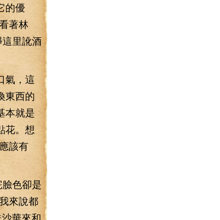
它的優
看著林
錚這里訛酒
口氣，這
換東西的
基本就是
點花。想
應該有
完臉色卻是
我來說都
珠沙華來和