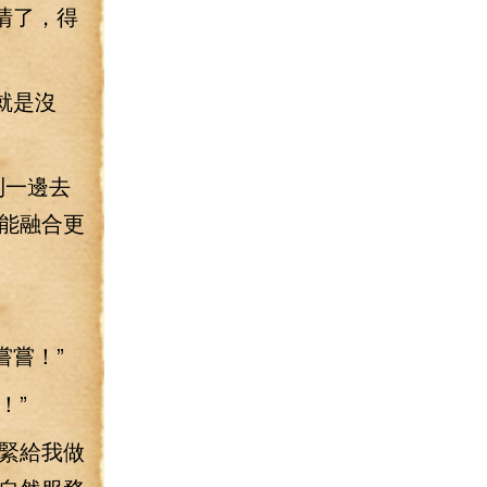
清了，得
就是沒
到一邊去
能融合更
嘗嘗！”
！”
緊給我做