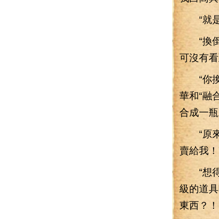
“就是
“換倒是
可沒有看
“你換
華和“融
合成一瓶
“原來
賣給我！
“想得美
級的道具
東西？！