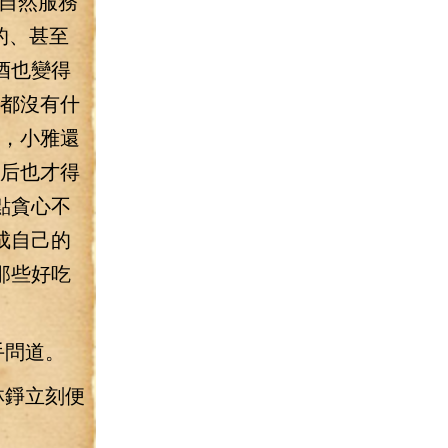
自然服務
的、甚至
酒也變得
道都沒有什
酒，小雅還
最后也才得
點貪心不
成自己的
那些好吃
手問道。
林錚立刻便