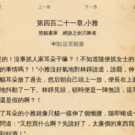
置
上一章
下一章
第四百二十一章,小雅
熊貓書庫 網游之劍刃舞者
🔊點這里聽書
的！沒事抓人家耳朵干嘛？！不知道隨便抓女士的
的事情嗎？！”小雅沒好氣地對林錚說道，說罷，伸
貓耳朵搶了過去，然后朝自己頭上一放，便長在上
地抖動了一下。林錚見狀，頓時便是一陣無語，這
還是假的啊？！
耳朵的小雅就像只貓一樣伸了個懶腰，隨即蜷成
問道：“又想買什么啊？先說好了，太廉價的東西我
到好酒！”