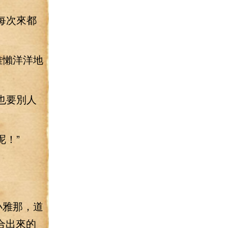
每次來都
雅懶洋洋地
也要別人
！”
小雅那，道
合出來的