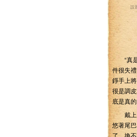
設
“真是
件很失禮
錚手上將
很是調皮
底是真的
戴上了
悠著尾巴
了，換不