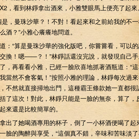
X2，看到林錚拿出酒來，小雅雙眼馬上便亮了起來
是，曼珠沙華？！不對！看起來和之前給我的不一
么酒？”小雅心癢癢地問道。
：“算是曼珠沙華的強化版吧，你嘗嘗看，可以的
交換！嗯——？！”林錚話還沒完說，就發現自己手
了，再看看小雅，已經一臉欣喜地抓著酒瓶道：“這
我當然不會客氣！”按照小雅的理論，林錚每次過來
，不然就直接掃地出門，這種霸王條款她一直都很
括了這次！對此，林錚只能是一臉的無奈，算了，
起來還是比較簡單的。
出了她喝酒專用的杯子，倒了一小杯酒便喝了起
一臉的陶醉與享受，“這個真不錯，辛味和苦味淡了