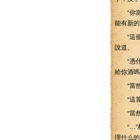
“你當我
能有新的
“這個
說道。
“憑什么
給你酒嗎
“當然不
“這算
“當然
“…”
理什么的