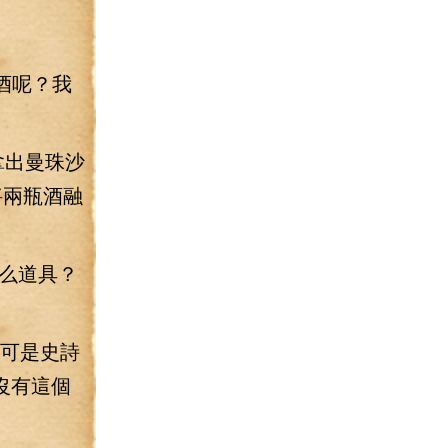
酒呢？我
拿出曼珠沙
將兩瓶酒融
么道具？
，可是史詩
沒有這個