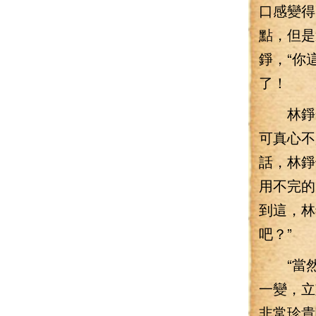
口感變得
點，但是
錚，“你
了！
林錚發
可真心不
話，林錚
用不完的
到這，林
吧？”
“當然
一變，立
非常珍貴