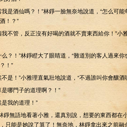
是酒仙嗎？！”林錚一臉無奈地說道，“怎么可能
酒！？”
我不管，反正沒有好喝的酒就不賣東西給你！”小
？！”林錚瞪大了眼睛道，“難道別的客人過來你
？！”
是！”小雅理直氣壯地說道，“不過誰叫你會釀酒呢
是哪門子的道理啊？！”
是我的道理！”
林錚無語地看著小雅，還真別說，想要的東西都在
，只能是她說了算了！無奈地，林錚拿出來之前融