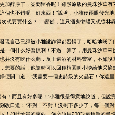
更加醇厚了，齒間留香呢！雖然原版的曼珠沙華有
這個也不錯呢！好東西！”說著，小雅便兩眼發光地
這次想要買什么？！”顯然，這只酒鬼懶貓又想從林
現自己已經被小雅訛詐得都習慣了，暗暗地嘆了
是一個什么好習慣啊！不過，算了，用曼珠沙華來
也并沒有吃什么虧，反正這酒的材料豐富，不如說
，想要的話，他隨時可以回種植園叫小憐給他采摘
錚便開口道：“我需要一個史詩級的火晶石！你這里
有！而且有好多呢！”小雅很是得意地說道，但說
刻改口道：“不對！不對！沒剩下多少了，每一個對
呢！如此珍貴的東西，你必須用200瓶這種新的曼