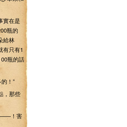
事實在是
00瓶的
朵給林
就有只有1
00瓶的話
的！”
點，那些
——！害