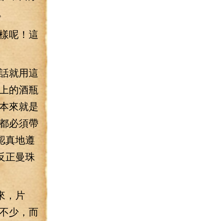
。
樣呢！這
話就用這
上的酒瓶
本來就是
都必須帶
認真地遵
反正曼珠
來，片
不少，而