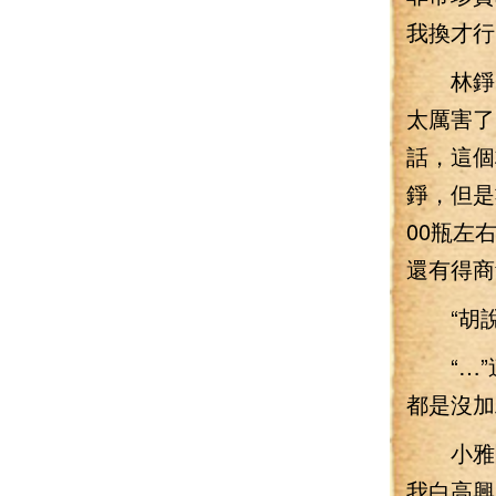
我換才行
林錚一
太厲害了
話，這個
錚，但是
00瓶左
還有得商
“胡說！
“…”這
都是沒加
小雅聞
我白高興