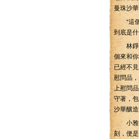
曼珠沙華
“這個
到底是什
林錚道
個來和你
已經不見
慰問品，
上慰問品
守著，包
沙華釀造
小雅拿
刻，便是