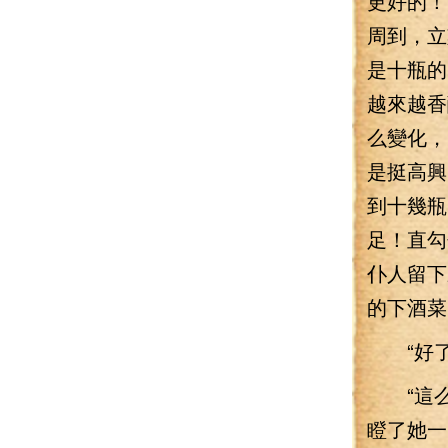
更好的！
周到，立
是十瓶的
越來越香
么變化，
是挺高興
到十幾瓶
足！直勾
仆人留下
的下酒菜
“好了
“這么
瞪了她一