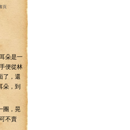
書頁
耳朵是一
手便從林
面了，還
耳朵，到
一團，晃
可不賣