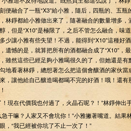
”小雅迫不及待地說道。既然買主都這么說了，林錚
刻便融合了一瓶“X3”給小雅，隨后，四瓶的、五瓶
，林錚都給小雅做出來了，隨著融合的數量增多，
醇，但是“X10”是極限了，之后不管怎么融合，味
多少讓小雅有些失望！不過，能得到“X10”這種好
，遺憾的是，就算把所有的酒都融合成了“X10”，
，雖然這些已經足夠小雅喝很久的了，但她還是有
勾地看著林錚，總想著怎么把這個會釀酒的家伙當
來，讓他給自己釀造喝都喝不完的好酒！哦！還有
！
！現在代價我也付過了，火晶石呢？！”林錚伸出
急干嘛？人家又不會坑你！”小雅撇著嘴道。結果
眼，“我已經被你坑了不止一次了！”