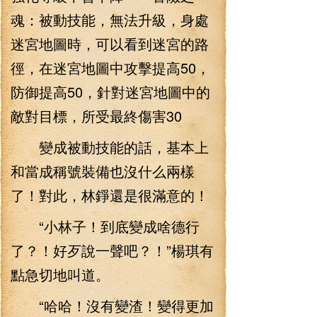
魂：被動技能，無法升級，身處
迷宮地圖時，可以看到迷宮的路
徑，在迷宮地圖中攻擊提高50，
防御提高50，針對迷宮地圖中的
敵對目標，所受最終傷害30
變成被動技能的話，基本上
和當成稱號裝備也沒什么兩樣
了！對此，林錚還是很滿意的！
“小林子！到底變成啥德行
了？！好歹說一聲吧？！”楊琪有
點急切地叫道。
“哈哈！沒有變渣！變得更加