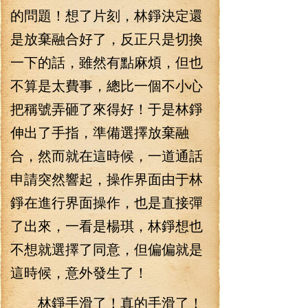
的問題！想了片刻，林錚決定還
是放棄融合好了，反正只是切換
一下的話，雖然有點麻煩，但也
不算是太費事，總比一個不小心
把稱號弄砸了來得好！于是林錚
伸出了手指，準備選擇放棄融
合，然而就在這時候，一道通話
申請突然響起，操作界面由于林
錚在進行界面操作，也是直接彈
了出來，一看是楊琪，林錚想也
不想就選擇了同意，但偏偏就是
這時候，意外發生了！
林錚手滑了！真的手滑了！