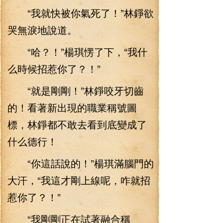
“我就快被你氣死了！”林錚欲
哭無淚地說道。
“哈？！”楊琪愣了下，“我什
么時候招惹你了？！”
“就是剛剛！”林錚咬牙切齒
的！看著新出現的職業稱號圖
標，林錚都不敢去看到底變成了
什么德行！
“你這話說的！”楊琪滿腦門的
大汗，“我這才剛上線呢，咋就招
惹你了？！”
“我剛剛正在試著融合稱