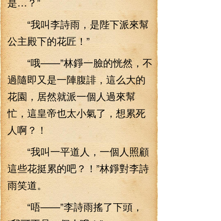
是…？”
“我叫李詩雨，是陛下派來幫
公主殿下的花匠！”
“哦——”林錚一臉的恍然，不
過隨即又是一陣腹誹，這么大的
花園，居然就派一個人過來幫
忙，這皇帝也太小氣了，想累死
人啊？！
“我叫一平道人，一個人照顧
這些花挺累的吧？！”林錚對李詩
雨笑道。
“唔——”李詩雨搖了下頭，