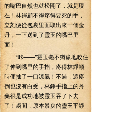
的嘴巴自然也就松開了，就是現
在！林錚顧不得疼得要死的手，
立刻便從包裹里面取出來一個金
丹，一下送到了靈玉的嘴巴里
面！
“咔——”靈玉毫不猶豫地咬住
了伸到嘴里的手指，疼得林錚頓
時便抽了一口涼氣！不過，這疼
倒也沒有白受，林錚手指上的丹
藥很是成功地被靈玉吞了下去
了！瞬間，原本暴戾的靈玉平靜
了下來，像是失去了所有的力氣
一樣，見狀，雨師憐立刻便將藤