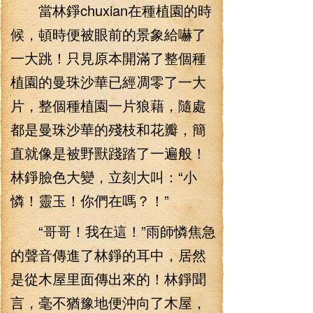
當林錚chuxian在種植園的時
候，頓時便被眼前的景象給嚇了
一大跳！只見原本開滿了整個種
植園的曼珠沙華已經凋零了一大
片，整個種植園一片狼藉，隨處
都是曼珠沙華的殘枝和花瓣，簡
直就像是被野獸踐踏了一遍般！
林錚臉色大變，立刻大叫：“小
憐！靈玉！你們在嗎？！”
“哥哥！我在這！”雨師憐焦急
的聲音傳進了林錚的耳中，居然
是從木屋里面傳出來的！林錚聞
言，毫不猶豫地便沖向了木屋，