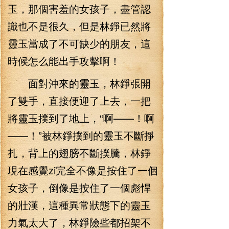
玉，那個害羞的女孩子，盡管認
識也不是很久，但是林錚已然將
靈玉當成了不可缺少的朋友，這
時候怎么能出手攻擊啊！
面對沖來的靈玉，林錚張開
了雙手，直接便迎了上去，一把
將靈玉撲到了地上，“啊——！啊
——！”被林錚撲到的靈玉不斷掙
扎，背上的翅膀不斷撲騰，林錚
現在感覺zi完全不像是按住了一個
女孩子，倒像是按住了一個彪悍
的壯漢，這種異常狀態下的靈玉
力氣太大了，林錚險些都招架不