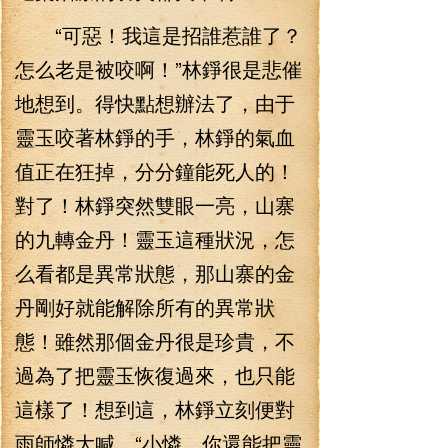
“可惡！我這是招誰惹誰了？
怎么老是被咬啊！”林錚很是悲催
地想到。得快點想辦法了，由于
靈玉咬著林錚的手，林錚的氣血
值正在狂掉，分分鐘能死人的！
對了！林錚突然雙眼一亮，山寨
的九轉金丹！靈玉這種狀況，怎
么看都是異常狀態，那山寨的金
丹剛好就能解除所有的異常狀
態！雖然那個金丹很是珍貴，不
過為了把靈玉恢復過來，也只能
這樣了！想到這，林錚立刻便對
雨師憐大喊，“小憐，你還能把靈