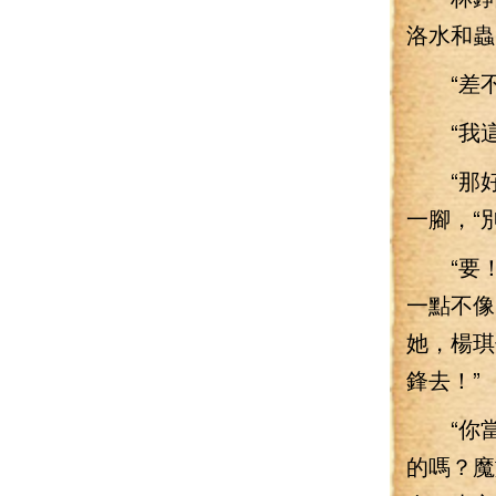
洛水和蟲
“差不
“我這
“那好
一腳，“
“要！
一點不像
她，楊琪
鋒去！”
“你當不
的嗎？魔