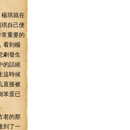
！楊琪就在
楊琪自己便
非常重要的
，看到楊
悲劇發生
中的話絕
生這時候
么直接被
個笨蛋已
古老的那
達到了一