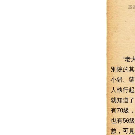
設
“老大
別院的其
小錯、蘿
人執行起
就知道了
有70級
也有56
數，可見