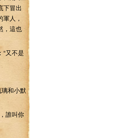
底下冒出
的軍人，
然，這也
“又不是
琉璃和小默
，誰叫你