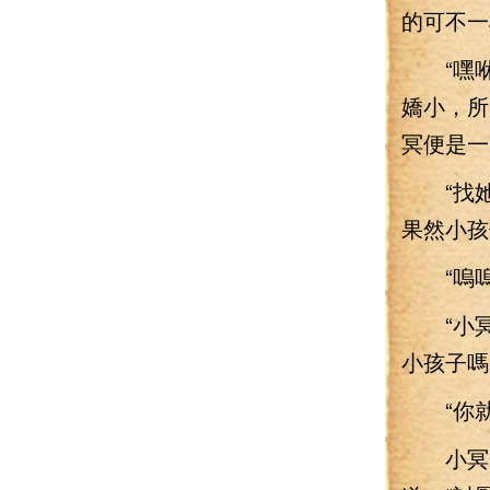
的可不一
“嘿咻
嬌小，所
冥便是一
“找她
果然小孩
“嗚嗚
“小冥！
小孩子嗎
“你就
小冥一