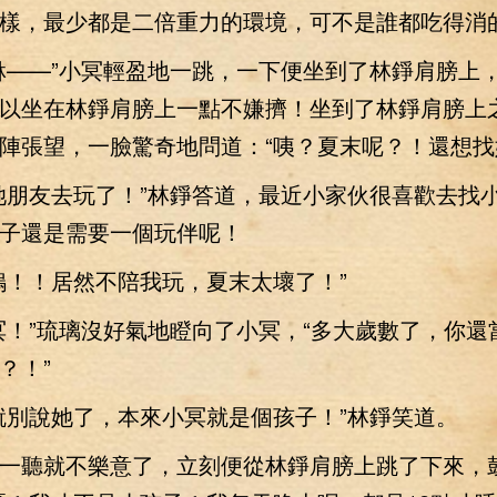
樣，最少都是二倍重力的環境，可不是誰都吃得消
——”小冥輕盈地一跳，一下便坐到了林錚肩膀上
以坐在林錚肩膀上一點不嫌擠！坐到了林錚肩膀上
陣張望，一臉驚奇地問道：“咦？夏末呢？！還想找
朋友去玩了！”林錚答道，最近小家伙很喜歡去找
子還是需要一個玩伴呢！
！！居然不陪我玩，夏末太壞了！”
”琉璃沒好氣地瞪向了小冥，“多大歲數了，你還
？！”
別說她了，本來小冥就是個孩子！”林錚笑道。
聽就不樂意了，立刻便從林錚肩膀上跳了下來，