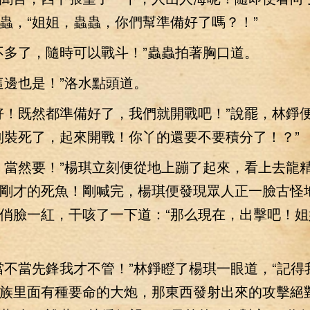
蟲，“姐姐，蟲蟲，你們幫準備好了嗎？！”
多了，隨時可以戰斗！”蟲蟲拍著胸口道。
邊也是！”洛水點頭道。
！既然都準備好了，我們就開戰吧！”說罷，林錚
別裝死了，起來開戰！你丫的還要不要積分了！？”
當然要！”楊琪立刻便從地上蹦了起來，看上去龍
剛才的死魚！剛喊完，楊琪便發現眾人正一臉古怪
俏臉一紅，干咳了一下道：“那么現在，出擊吧！姐
當先鋒我才不管！”林錚瞪了楊琪一眼道，“記得
族里面有種要命的大炮，那東西發射出來的攻擊絕