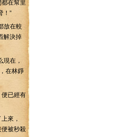
們都在幫里
！”
都放在較
西解決掉
么現在，
，在林錚
，便已經有
了上來，
接便被秒殺