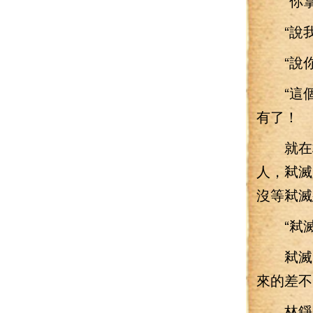
“你拿
“說我
“說你
“這個
有了！
就在林
人，弒滅
沒等弒滅
“弒滅
弒滅回
來的差不
林錚聞