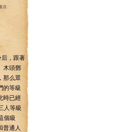
書頁
身后，跟著
、木頭鄧
，那么眾
們的等級
此時已經
三人等級
這個級
和普通人