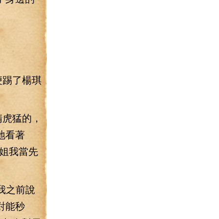
便踢了楊琪
精虎猛的，
地看著
姐我當先
我之前說
對能秒