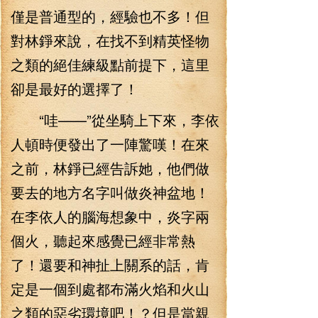
僅是普通型的，經驗也不多！但
對林錚來說，在找不到精英怪物
之類的絕佳練級點前提下，這里
卻是最好的選擇了！
“哇——”從坐騎上下來，李依
人頓時便發出了一陣驚嘆！在來
之前，林錚已經告訴她，他們做
要去的地方名字叫做炎神盆地！
在李依人的腦海想象中，炎字兩
個火，聽起來感覺已經非常熱
了！還要和神扯上關系的話，肯
定是一個到處都布滿火焰和火山
之類的惡劣環境吧！？但是當親