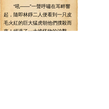
“吼——”一聲呼嘯在耳畔響
起，隨即林錚二人便看到一只皮
毛火紅的巨大猛虎朝他們撲殺而
來！經過了一大堆怪物的沖擊，
李依人對這突然出現的打老虎已
經沒有什么驚詫的表情了，反而
是躍躍欲試地看著它，想親手殺
上一個怪物試試看！林錚探查了
一下這老虎的資料，名字叫做楓
林虎，85級，看到它的防御，林
錚一陣無言，4000多的防御對林
錚來說和一層紙沒有什么區別，
但是對李依人來說，這防御簡直