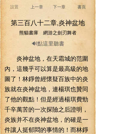
設置
上一章
下一章
書頁
第三百八十二章,炎神盆地
熊貓書庫 網游之劍刃舞者
🔊點這里聽書
炎神盆地，在天霜城的范圍
內，這幾乎可以算是最高級的地
圖了！林錚曾經懷疑百族中的炎
族就在炎神盆地，連楊琪也贊同
了他的觀點！但是經過楊琪費勁
千辛萬苦的一次探險之后證明，
炎族并不在炎神盆地，的確是一
件讓人挺郁悶的事情的！而林錚