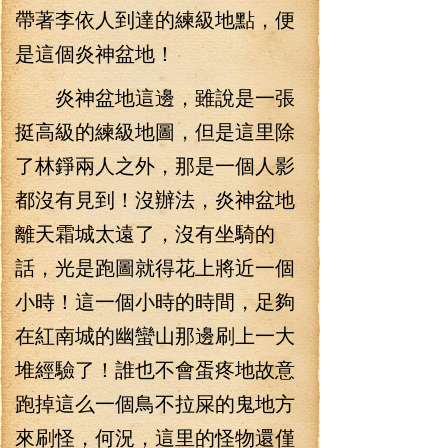
帶著李依人到達的練級地點，便
是這個炎神盆地！
炎神盆地這邊，雖說是一張
挺高級的練級地圖，但是這里除
了林錚兩人之外，那是一個人影
都沒有見到！沒辦法，炎神盆地
離天霜城太遠了，沒有坐騎的
話，光是跑圖就得花上將近一個
小時！這一個小時的時間，足夠
在紅南城的幽蠻山那邊刷上一大
堆經驗了！誰也不會蛋疼地故意
跑掉這么一個鳥不拉屎的鬼地方
來刷怪，何況，這里的怪物還僅