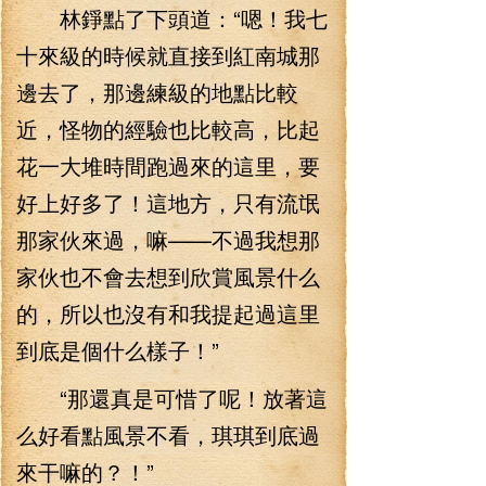
林錚點了下頭道：“嗯！我七
十來級的時候就直接到紅南城那
邊去了，那邊練級的地點比較
近，怪物的經驗也比較高，比起
花一大堆時間跑過來的這里，要
好上好多了！這地方，只有流氓
那家伙來過，嘛——不過我想那
家伙也不會去想到欣賞風景什么
的，所以也沒有和我提起過這里
到底是個什么樣子！”
“那還真是可惜了呢！放著這
么好看點風景不看，琪琪到底過
來干嘛的？！”