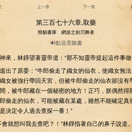
置
上一章
下一章
第三百七十六章,取藥
熊貓書庫 網游之劍刃舞者
🔊點這里聽書
來，林錚望著靈帝道：“那不知靈帝提起這件事做
出了原委：“牛郎偷走了織女的仙衣，使織女無法
織女被強行帶回天宮，但被牛郎偷走的仙衣卻沒有
間，被牛郎藏在一個秘密的地方！正巧，朕偶然得
郎偷走的仙衣，可能被藏在某處，雖然不能確定真
是決定令人過去查探一番！”
會就想叫我去查吧？！”林錚指著自己的鼻子說道