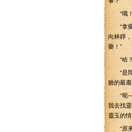
事？”
“哦！
“拿藥
向林錚，
藥！”
“哈？！
“是陛
臉的嚴肅
“呃——
我去找靈
靈玉的情
“原來