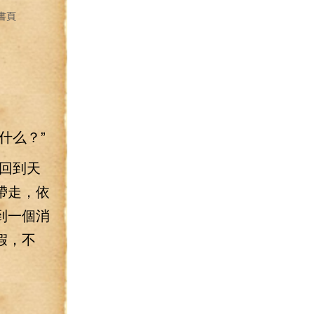
書頁
什么？”
回到天
帶走，依
到一個消
假，不
。