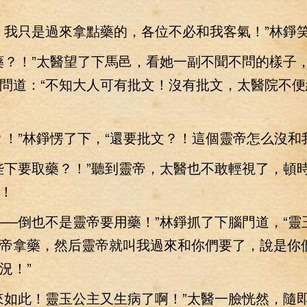
我只是過來拿點藥的，各位不必和我客氣！”林錚
？！”太醫望了下馬邑，看她一副不聞不問的樣子
問道：“不知大人可有批文！沒有批文，太醫院不便
”林錚愣了下，“還要批文？！這個靈帝怎么沒和
下要取藥？！”聽到靈帝，太醫也不敢輕視了，頓
！
倒也不是靈帝要用藥！”林錚抓了下腦門道，“靈
帝拿藥，然后靈帝就叫我過來和你們要了，說是你
況！”
如此！靈玉公主又生病了啊！”太醫一臉恍然，隨