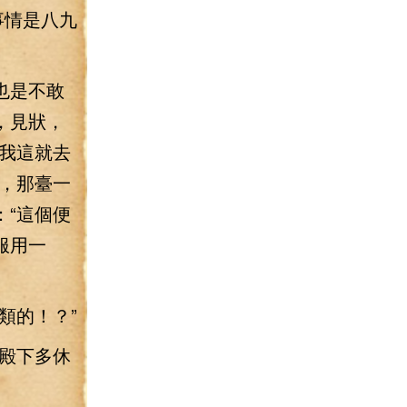
事情是八九
也是不敢
，見狀，
我這就去
，那臺一
“這個便
服用一
類的！？”
殿下多休