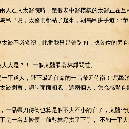
人進入太醫院時，幾個老中醫模樣的太醫正在互
馬邑出現，太醫們都站了起來，朝馬邑拱手道：“恭
太醫不必多禮，此番我只是帶路的，找各位的另有
大人是？！”一個太醫看著林錚問道。
一平道人，陛下最近任命的一品帶刀侍衛！”馬邑
太醫聞言，頓時面面相覷，這兩個人，怎么感覺有
一品帶刀侍衛也算是個不大不小的官了，太醫們
于是一名太醫便上前對林錚拱了下手，“不知一平大