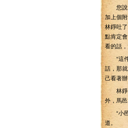
您說的
加上個附
林錚吐了
點肯定會
看的話，
“這件
話，那就
己看著辦
林錚見
外，馬邑
“小邑
道。