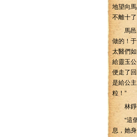
地望向馬
不離十了
馬邑也
做的！于
太醫們如
給靈玉公
便走了回
是給公主
粒！”
林錚接
“這個
息，她身