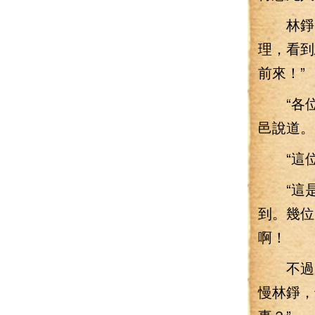
林錚兩
理，看到
前來！”
“各位
邑說道。
“這位
“這是
到。幾位
啊！
不過，
慢林錚，