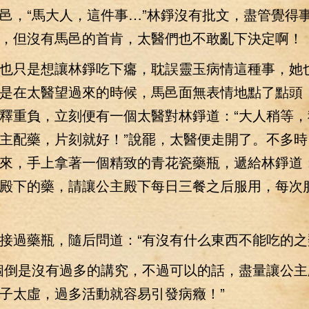
邑，“馬大人，這件事…”林錚沒有批文，盡管覺得
，但沒有馬邑的首肯，太醫們也不敢亂下決定啊！
只是想讓林錚吃下癟，耽誤靈玉病情這種事，她
是在太醫望過來的時候，馬邑面無表情地點了點頭
釋重負，立刻便有一個太醫對林錚道：“大人稍等，
主配藥，片刻就好！”說罷，太醫便走開了。不多時
來，手上拿著一個精致的青花瓷藥瓶，遞給林錚道：
殿下的藥，請讓公主殿下每日三餐之后服用，每次
過藥瓶，隨后問道：“有沒有什么東西不能吃的之
倒是沒有過多的講究，不過可以的話，盡量讓公主
子太虛，過多活動就容易引發病癥！”