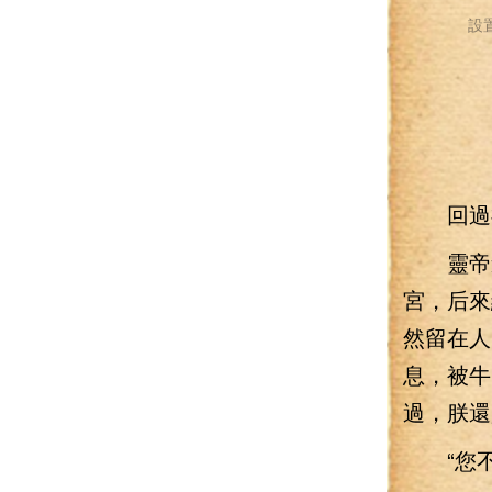
設
回過神
靈帝道
宮，后來
然留在人
息，被牛
過，朕還
“您不