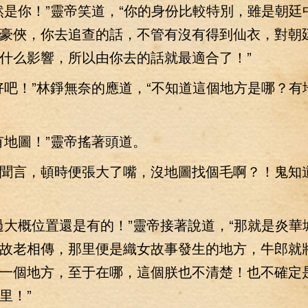
你！”靈帝笑道，“你的身份比較特別，雖是朝廷
豪俠，你去追查的話，不管有沒有得到仙衣，對朝
什么影響，所以由你去的話就最適合了！”
！”林錚無奈的應道，“不知道這個地方是哪？有
地圖！”靈帝搖著頭道。
言，頓時便張大了嘴，沒地圖找個毛啊？！鬼知
概位置還是有的！”靈帝接著說道，“那就是炎華
故老相傳，那里便是織女故事發生的地方，牛郎就
一個地方，至于在哪，這個朕也不清楚！也不確定
里！”