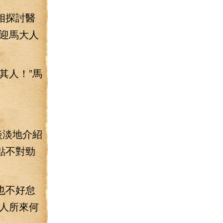
相探討醫
迎馬大人
其人！”馬
淡淡地介紹
點不對勁
也不好怠
人所來何