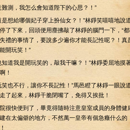
難測，我怎么會知道陛下的心思？！”
是想給哪個妃子穿上扮仙女？！”林錚笑嘻嘻地說
停了下來，回頭便用塵拂敲了林錚的腦門一下，“都
失禮的事情了，要說多少遍你才能長記性呢？！真
能開玩笑！”
知道我是開玩笑的，敲我干嘛？！”林錚委屈地摸
啊！
笑也不行，讓你不長記性！”馬邑瞪了林錚一眼說
走了起來，林錚干脆閉嘴了，免得又挨批！
很快便到了，畢竟得隨時注意皇室成員的身體健
建在太偏僻的地方，不然萬一皇帝有個急癥什么的
！