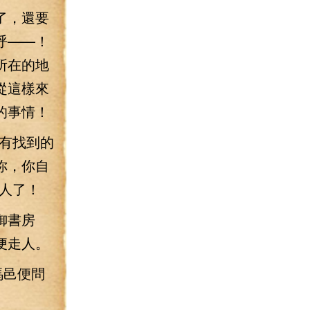
了，還要
呼——！
所在的地
從這樣來
的事情！
有找到的
你，你自
人了！
御書房
便走人。
馬邑便問