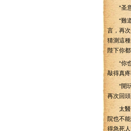
“圣意
“難道
言，再次
猜測這種
陛下你都
“你也
敲得真疼
“開玩
再次回頭
太醫院
院也不能
得急死人