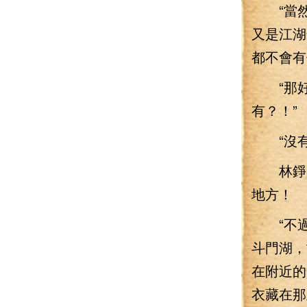
“當然是
又是江湖
都不會有
“那好吧
有？！”
“沒有
林錚聞
地方！
“不過大
斗門湖，
在附近的
衣藏在那