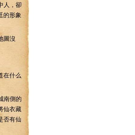
中人，卻
廷的形象
地圖沒
道在什么
城南側的
將仙衣藏
是否有仙