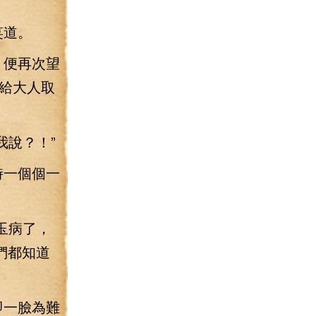
笑道。
，便再次望
給大人取
我說？！”
時一個個一
玉病了，
們都知道
即一臉為難