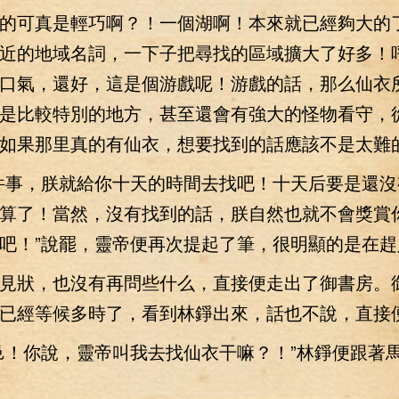
可真是輕巧啊？！一個湖啊！本來就已經夠大的
近的地域名詞，一下子把尋找的區域擴大了好多！
口氣，還好，這是個游戲呢！游戲的話，那么仙衣
是比較特別的地方，甚至還會有強大的怪物看守，
如果那里真的有仙衣，想要找到的話應該不是太難
事，朕就給你十天的時間去找吧！十天后要是還沒
算了！當然，沒有找到的話，朕自然也就不會獎賞
吧！”說罷，靈帝便再次提起了筆，很明顯的是在趕
狀，也沒有再問些什么，直接便走出了御書房。
已經等候多時了，看到林錚出來，話也不說，直接
！你說，靈帝叫我去找仙衣干嘛？！”林錚便跟著