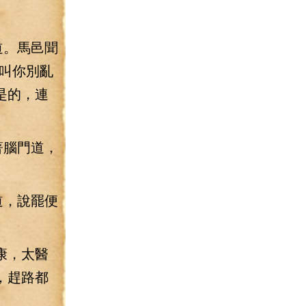
道。馬邑聞
叫你別亂
是的，連
著腦門道，
道，說罷便
康，太醫
，趕路都