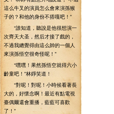
這么牛叉的演員怎么會來演孫猴
子的？和他的身份不搭嘎吧！”
“誰知道，聽說是他很想演一
次齊天大圣，然后才接了戲的，
不過我總覺得由這么帥的一個人
來演孫悟空很奇怪呢！”
“嘿嘿！果然孫悟空就得六小
齡童吧！”林錚笑道！
“對呢！對呢！小時候看著長
大的，好懷念啊！最近有點電視
臺偶爾還會重播，藍藍可喜歡
了！”