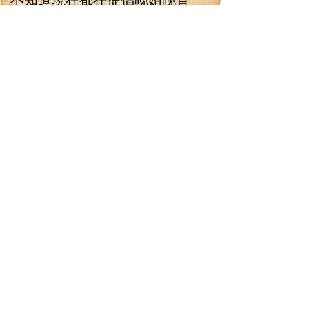
嗎？
林錚頭疼地捂住了額頭，這
活動小默她們不知道還好，這要
是知道了，估計少不了就是一場
大型戰役！結婚是好事沒錯，但
關鍵是，和誰結婚啊混蛋？！一
個不好，林錚有可能直接被血祭
了！林錚恨得牙癢癢，真想找到
策劃活動的家伙，直接掐死！
哎——！嘆了口氣，林錚有
氣無力地鉆到生物倉里面，管不
了了，了不起那幾天裝聾作啞，