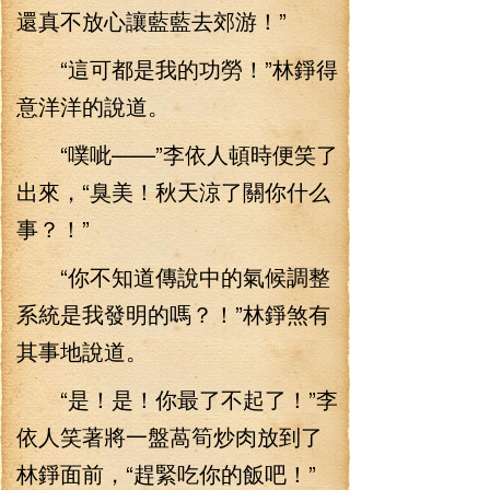
還真不放心讓藍藍去郊游！”
“這可都是我的功勞！”林錚得
意洋洋的說道。
“噗呲——”李依人頓時便笑了
出來，“臭美！秋天涼了關你什么
事？！”
“你不知道傳說中的氣候調整
系統是我發明的嗎？！”林錚煞有
其事地說道。
“是！是！你最了不起了！”李
依人笑著將一盤萵筍炒肉放到了
林錚面前，“趕緊吃你的飯吧！”