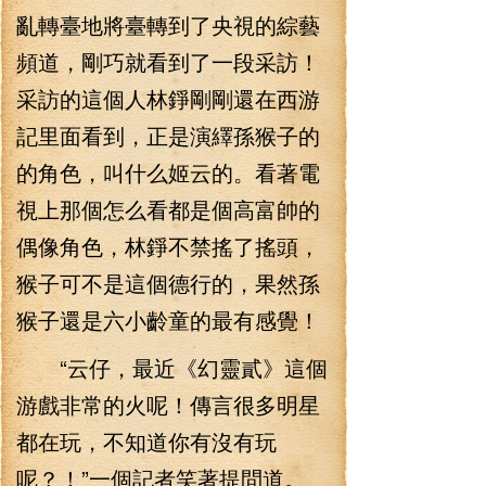
亂轉臺地將臺轉到了央視的綜藝
頻道，剛巧就看到了一段采訪！
采訪的這個人林錚剛剛還在西游
記里面看到，正是演繹孫猴子的
的角色，叫什么姬云的。看著電
視上那個怎么看都是個高富帥的
偶像角色，林錚不禁搖了搖頭，
猴子可不是這個德行的，果然孫
猴子還是六小齡童的最有感覺！
“云仔，最近《幻靈貳》這個
游戲非常的火呢！傳言很多明星
都在玩，不知道你有沒有玩
呢？！”一個記者笑著提問道。