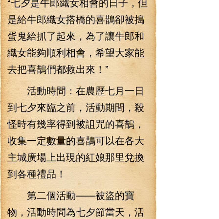
“七夕是牛郎織女相會的日子，但
是給牛郎織女搭橋的喜鵲卻被搗
蛋鬼給抓了起來，為了讓牛郎和
織女能夠順利相會，希望大家能
去把喜鵲們都救出來！”
活動時間：在農歷七月一日
到七夕來臨之前，活動期間，殺
怪時有幾率得到被詛咒的喜鵲，
收集一定數量的喜鵲可以在各大
主城廣場上出現的紅娘那里兌換
到各種禮品！
第二個活動——被盜的寶
物，活動時間為七夕節當天，活