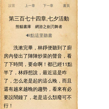
設置
上一章
下一章
書頁
第三百七十四章,七夕活動
熊貓書庫 網游之劍刃舞者
🔊點這里聽書
洗漱完畢，林錚便聽到了廚
房內發出了陣陣炒菜的聲音，看
了下時間，要命啊！都已經11點
半了，林錚想說，最近這是咋
了，怎么老是起的這么晚，而且
還有越來越晚的趨勢，看來有必
要設鬧鐘了，老是這么頹廢可不
行！