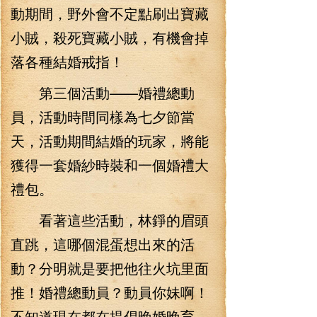
動期間，野外會不定點刷出寶藏
小賊，殺死寶藏小賊，有機會掉
落各種結婚戒指！
第三個活動——婚禮總動
員，活動時間同樣為七夕節當
天，活動期間結婚的玩家，將能
獲得一套婚紗時裝和一個婚禮大
禮包。
看著這些活動，林錚的眉頭
直跳，這哪個混蛋想出來的活
動？分明就是要把他往火坑里面
推！婚禮總動員？動員你妹啊！
不知道現在都在提倡晚婚晚育