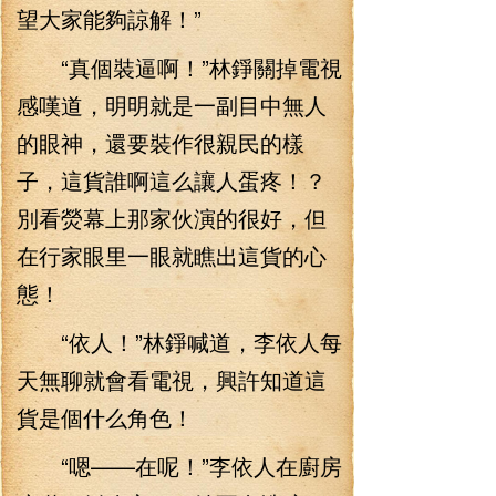
望大家能夠諒解！”
“真個裝逼啊！”林錚關掉電視
感嘆道，明明就是一副目中無人
的眼神，還要裝作很親民的樣
子，這貨誰啊這么讓人蛋疼！？
別看熒幕上那家伙演的很好，但
在行家眼里一眼就瞧出這貨的心
態！
“依人！”林錚喊道，李依人每
天無聊就會看電視，興許知道這
貨是個什么角色！
“嗯——在呢！”李依人在廚房