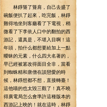
林錚聳了聳肩，自己去盛了
碗飯便扒了起來，吃完飯，林錚
難得地坐到客廳看了下電視，稍
微看了下李依人口中的翻拍的西
游記，還真是，不堪入目啊！這
年頭，拍什么都想要給加上一點
曖昧的元素，什么四大名著的，
早已經被篡改得面目全非，當看
到蜘蛛精和唐僧在談戀愛的時
候，林錚想都不想，直接轉臺！
這他喵的也太毀三觀了！真不曉
得廣電局怎么會準許這種版本的
西游記上映的！就在這時，林錚