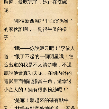
應道，飯吃完了，她正在洗碗
呢！
“那個新西游記里面演孫猴子
的家伙誰啊，一副很牛叉的樣
子！”
“哦——你說姬云吧！”李依人
道，“很了不起的一個明星哦！怎
么出道的我是不太清楚啦，不過
聽說他會真功夫呢，在國內外的
電影里面都能擔當主角，還拿過
小金人的！擁有很多粉絲呢！”
“是嘛！聽起來的確有點牛
叉！”林錚有點意外地說道，“不過