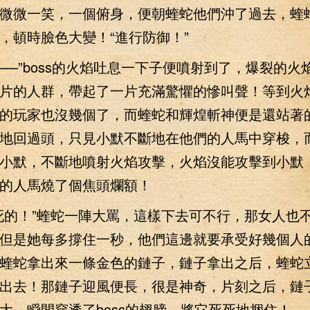
微一笑，一個俯身，便朝蝰蛇他們沖了過去，蝰
，頓時臉色大變！“進行防御！”
”boss的火焰吐息一下子便噴射到了，爆裂的火
片的人群，帶起了一片充滿驚懼的慘叫聲！等到火
的玩家也沒幾個了，而蝰蛇和輝煌斬神便是還站著
地回過頭，只見小默不斷地在他們的人馬中穿梭，而b
小默，不斷地噴射火焰攻擊，火焰沒能攻擊到小默
的人馬燒了個焦頭爛額！
的！”蝰蛇一陣大罵，這樣下去可不行，那女人也
但是她每多撐住一秒，他們這邊就要承受好幾個人
蝰蛇拿出來一條金色的鏈子，鏈子拿出之后，蝰蛇
出去！那鏈子迎風便長，很是神奇，片刻之后，鏈
大，瞬間穿透了boss的翅膀，將它死死地捆住！