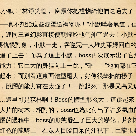
默！”林錚笑道，“麻煩你把禮物給他們送過去了！
—真不想給這些混蛋送禮物呢！”小默嘆著氣道，
，連同三道幻影直接便朝蝰蛇他們沖了過去！小默
主要仇恨對象，小默一走，吞噬完一大堆史萊姆回血的b
追了上去！而為了追上小默，boss再次展示出了它
能力！它巨大的身軀向上一跳，“砰——”地面都在
起來！而別看這東西體型龐大，好像很笨拙的樣子
，跳躍的能力實在太強了！一跳起來，那是又高又
里可是森林啊！Boss的體型那么大，這跳起來
大片的樹木，相對的，boss也為此付出了許多氣血
躍的過程中，boss的形態發生了巨大的變化，片刻
紅色的龍騎士！在眾人目瞪口呆的注視下，巨龍張開