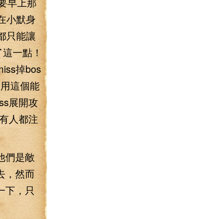
要早上那
在小默身
都只能讓
了這一點！
s掉bos
利用這個能
ss展開攻
有人都注
他們是敵
去，然而
一下，只