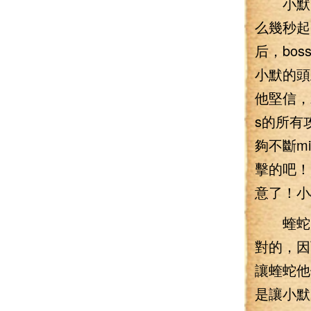
小默的飛
么幾秒起
后，bo
小默的頭
他堅信，
s的所有
夠不斷mi
擊的吧！
意了！小
蝰蛇剛
對的，因
讓蝰蛇他
是讓小默