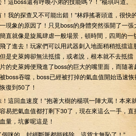
這boss還有呼喚小弟的技能嗎？！”楊琪叫道。
！我的探查又不可能出錯！”林錚搖著頭道，很快
一現象的原因了！只見boss的身體突然張開了一張
簡直就像是旋風肆虐一般場景，頓時間，四周的一
飛了進去！玩家們可以用武器刺入地面稍稍抵擋這
但是史萊姆卻無法抵擋，或者說，根本就不去抵擋
片的史萊姆便飛進了boss的巨大的嘴里面，而隨著
被boss吞噬，boss已經被打掉的氣血值開始迅速
恢復到50了！
！這回血速度！”抱著大樹的楊琪一陣大罵！本來
容易把氣血值都打剩下30了，現在來這么一手，直
血量，坑爹呢這是！
個咪的，封經斷脈都能移除，這貨太無恥了！”