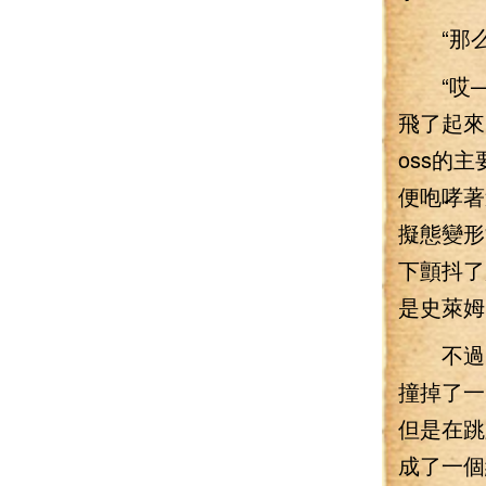
“那么小
“哎—
飛了起來
oss的
便咆哮著
擬態變形
下顫抖了
是史萊姆
不過…這
撞掉了一
但是在跳
成了一個