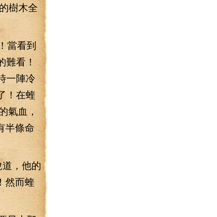
的樹木全
！當看到
的難看！
時一陣冷
了！在蝰
半的氣血，
有半條命
說道，他的
！然而蝰