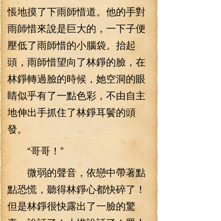
悵地摸了下雨師惜道。他的手對
雨師惜來說是巨大的，一下子便
壓低了雨師惜的小腦袋。抬起
頭，雨師惜望向了林錚的臉，在
林錚轉過臉的時候，她空洞的眼
睛似乎有了一點色彩，不由自主
地伸出手抓住了林錚耳鬢的頭
發。
“哥哥！”
微弱的聲音，依戀中帶著點
點恐慌，聽得林錚心都快碎了！
但是林錚很快露出了一臉的驚