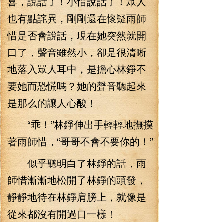
喜，說話了！小惜說話了！眾人
也有點詫異，剛剛還在懷疑雨師
惜是否會說話，現在她突然就開
口了，聲音雖然小，卻是很清晰
地落入眾人耳中，是擔心林錚不
要她而恐慌嗎？她的聲音聽起來
是那么的讓人心酸！
“乖！”林錚伸出手輕輕地撫摸
著雨師惜，“哥哥不會不要你的！”
似乎聽明白了林錚的話，雨
師惜漸漸地松開了林錚的頭發，
靜靜地待在林錚肩膀上，就像是
從來都沒有開過口一樣！