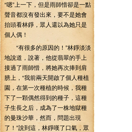
“嗯”上一下，但是雨師惜卻是一點
聲音都沒有發出來，要不是她會
抬頭看林錚，眾人還以為她只是
個人偶！
“有很多的原因的！”林錚淡淡
地說道，說著，他從翡翠的手上
接過了雨師惜，將她再次捧到肩
膀上，“我前兩天開啟了個人種植
園，在第一次種植的時候，我種
下了一顆偶然得到的種子，這種
子生長之后，成為了一株地獄種
的曼珠沙華，然而，問題出現
了！”說到這，林錚嘆了口氣，眾